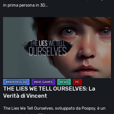
in prima persona in 3D…
THE
LIES
WE
TELL
OURSELVES:
La
Verità
di
Vincent
THE LIES WE TELL OURSELVES: La
Verità di Vincent
The Lies We Tell Ourselves, sviluppato da Poopsy, è un