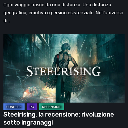
il
Ogni viaggio nasce da una distanza. Una distanza
viaggio
geografica, emotiva o persino esistenziale. Nell'universo
di…
Steelrising,
la
recensione:
rivoluzione
sotto
ingranaggi
Steelrising, la recensione: rivoluzione
sotto ingranaggi