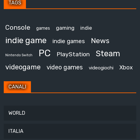
TAGS
Console
gaming
indie
games
indie game
News
indie games
PC
Steam
PlayStation
Nintendo Switch
videogame
video games
Xbox
videogiochi
CANALI
WORLD
ITALIA