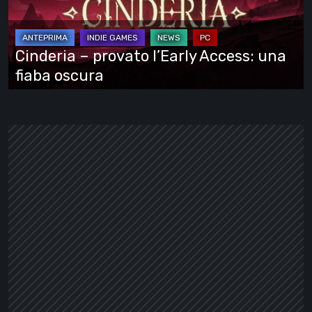
Access:
una
fiaba
Cinderia – provato l’Early Access: una
oscura
fiaba oscura