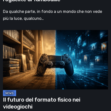
Da qualche parte, in fondo a un mondo che non vede
più la luce, qualcuno…
Il
futuro
del
formato
fisico
nei
videogiochi
Il futuro del formato fisico nei
videogiochi