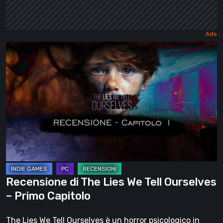
Recensione
di
The
Lies
We
Tell
Ourselves
–
Primo
Capitolo
Recensione di The Lies We Tell Ourselves
– Primo Capitolo
The Lies We Tell Ourselves è un horror psicologico in