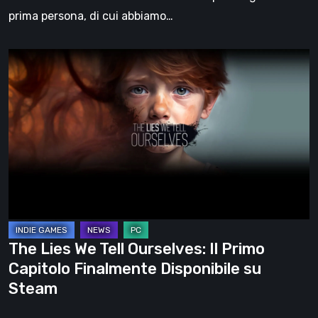
prima persona, di cui abbiamo…
The
Lies
We
Tell
Ourselves:
Il
Primo
Capitolo
Finalmente
Disponibile
The Lies We Tell Ourselves: Il Primo
su
Capitolo Finalmente Disponibile su
Steam
Steam