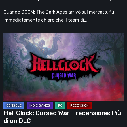
dell’era
dello
Quando DOOM: The Dark Ages arrivò sul mercato, fu
Slayer?
immediatamente chiaro che il team di…
Hell
Clock:
Cursed
War
–
recensione:
Più
di
un
DLC
Hell Clock: Cursed War – recensione: Più
di un DLC