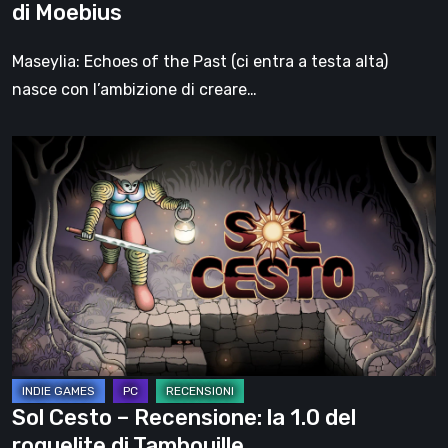
di Moebius
l’anima
di
Maseylia: Echoes of the Past (ci entra a testa alta)
Moebius
nasce con l’ambizione di creare…
Sol
Cesto
–
Recensione:
la
1.0
del
roguelite
di
Tambouille
Sol Cesto – Recensione: la 1.0 del
roguelite di Tambouille