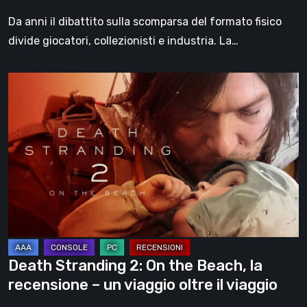
Da anni il dibattito sulla scomparsa del formato fisico
divide giocatori, collezionisti e industria. La…
Death
Stranding
2:
On
the
Beach,
la
recensione
–
un
Death Stranding 2: On the Beach, la
viaggio
recensione – un viaggio oltre il viaggio
oltre