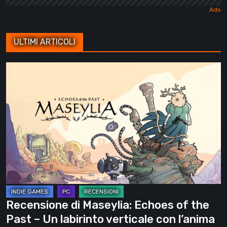
ULTIMI ARTICOLI
Recensione
di
Maseylia:
Echoes
of
the
Past
–
Un
labirinto
Recensione di Maseylia: Echoes of the
verticale
Past – Un labirinto verticale con l’anima
con