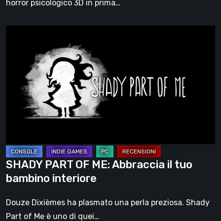
horror psicologico 3D in prima…
SHADY
PART
OF
ME:
Abbraccia
il
tuo
bambino
interiore
SHADY PART OF ME: Abbraccia il tuo
bambino interiore
Douze Dixièmes ha plasmato una perla preziosa. Shady
Part of Me è uno di quei…