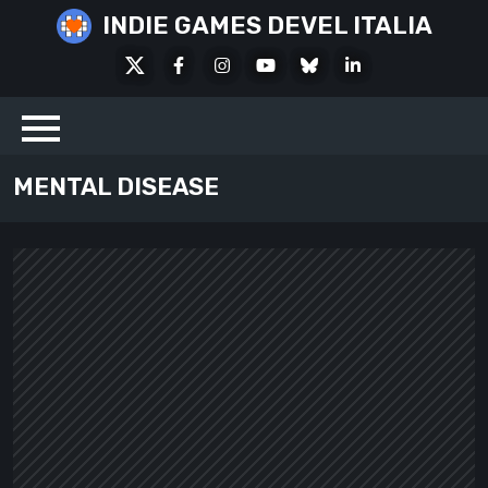
Skip
INDIE GAMES DEVEL ITALIA
to
X
Facebook
Instagram
Youtube
Bluesky
LinkedIn
content
Social
MENTAL DISEASE