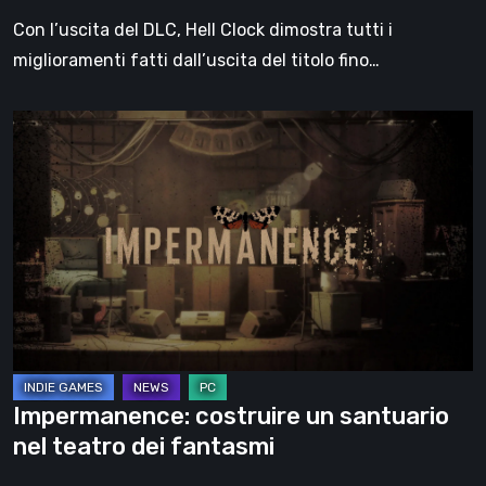
Con l’uscita del DLC, Hell Clock dimostra tutti i
miglioramenti fatti dall’uscita del titolo fino…
Impermanence:
costruire
un
santuario
nel
teatro
dei
fantasmi
Impermanence: costruire un santuario
nel teatro dei fantasmi