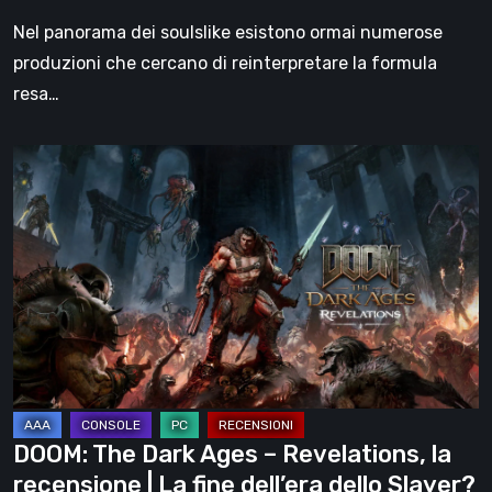
Nel panorama dei soulslike esistono ormai numerose
produzioni che cercano di reinterpretare la formula
resa…
DOOM:
The
Dark
Ages
–
Revelations,
la
recensione
|
La
DOOM: The Dark Ages – Revelations, la
fine
recensione | La fine dell’era dello Slayer?