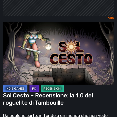
Sol
Cesto
–
Recensione:
la
1.0
del
roguelite
di
Tambouille
Sol Cesto – Recensione: la 1.0 del
roguelite di Tambouille
Da qualche parte, in fondo a un mondo che non vede