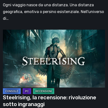
il
Ogni viaggio nasce da una distanza. Una distanza
viaggio
geografica, emotiva o persino esistenziale. Nell'universo
di…
Steelrising,
la
recensione:
rivoluzione
sotto
ingranaggi
Steelrising, la recensione: rivoluzione
sotto ingranaggi