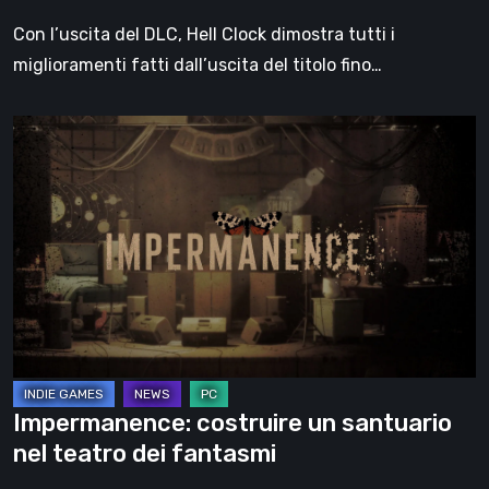
Con l’uscita del DLC, Hell Clock dimostra tutti i
miglioramenti fatti dall’uscita del titolo fino…
Impermanence:
costruire
un
santuario
nel
teatro
dei
fantasmi
Impermanence: costruire un santuario
nel teatro dei fantasmi