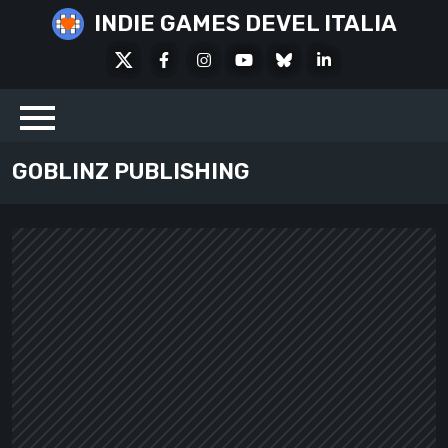
Skip
INDIE GAMES DEVEL ITALIA
to
X
Facebook
Instagram
Youtube
Bluesky
LinkedIn
content
Social
GOBLINZ PUBLISHING