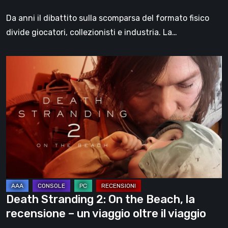
Da anni il dibattito sulla scomparsa del formato fisico
divide giocatori, collezionisti e industria. La…
Death
Stranding
2:
On
the
Beach,
la
recensione
–
un
Death Stranding 2: On the Beach, la
viaggio
recensione – un viaggio oltre il viaggio
oltre