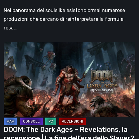
Nel panorama dei soulslike esistono ormai numerose
produzioni che cercano di reinterpretare la formula
resa…
DOOM:
The
Dark
Ages
–
Revelations,
la
recensione
|
La
DOOM: The Dark Ages – Revelations, la
fine
recensione | La fine dell’era dello Slayer?