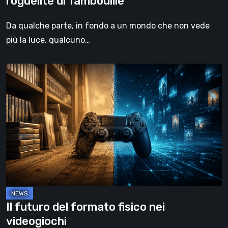
roguelite di Tambouille
Da qualche parte, in fondo a un mondo che non vede
più la luce, qualcuno…
Il
futuro
del
formato
fisico
nei
videogiochi
Il futuro del formato fisico nei
videogiochi