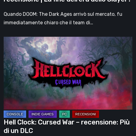
dell’era
dello
Quando DOOM: The Dark Ages arrivò sul mercato, fu
Slayer?
immediatamente chiaro che il team di…
Hell
Clock:
Cursed
War
–
recensione:
Più
di
un
DLC
Hell Clock: Cursed War – recensione: Più
di un DLC