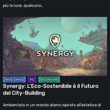
più la luce, qualcuno…
Synergy:
L’Eco-
Sostenibile
è
il
Futuro
del
City-
Building
Synergy: L’Eco-Sostenibile è il Futuro
del City-Building
Ambientato in un mondo alieno ispirato all'estetica di