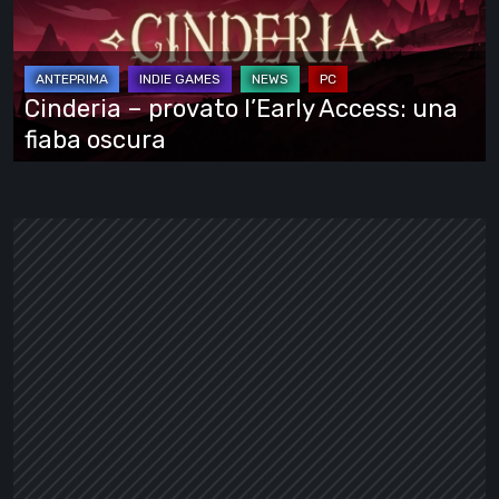
l’Early
Access:
una
fiaba
Cinderia – provato l’Early Access: una
oscura
fiaba oscura