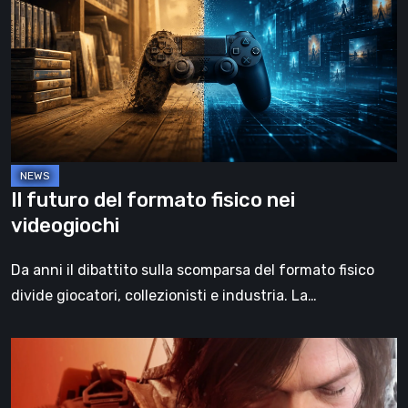
del
formato
fisico
nei
videogiochi
Il futuro del formato fisico nei
videogiochi
Da anni il dibattito sulla scomparsa del formato fisico
divide giocatori, collezionisti e industria. La…
Death
Stranding
2: