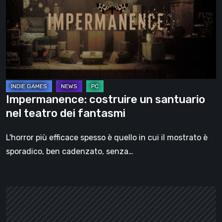
santuario
nel
teatro
dei
fantasmi
Impermanence: costruire un santuario
nel teatro dei fantasmi
L'horror più efficace spesso è quello in cui il mostrato è
sporadico, ben cadenzato, senza…