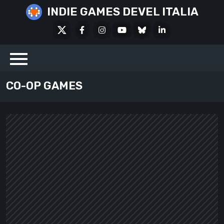
Skip
INDIE GAMES DEVEL ITALIA
to
X
Facebook
Instagram
Youtube
Bluesky
LinkedIn
content
Social
CO-OP GAMES