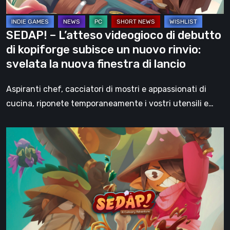
subisce
un
SEDAP! – L’atteso videogioco di debutto
nuovo
di kopiforge subisce un nuovo rinvio:
rinvio:
svelata la nuova finestra di lancio
svelata
la
Aspiranti chef, cacciatori di mostri e appassionati di
nuova
cucina, riponete temporaneamente i vostri utensili e…
finestra
di
SEDAP!
lancio
è
un’elettrizzante
avventura
gastronomica
che
esalta