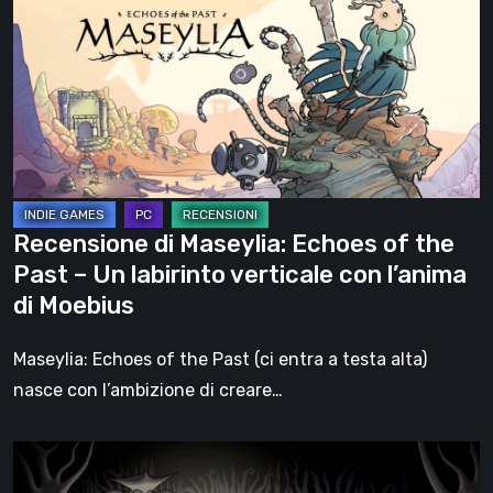
Maseylia:
Echoes
of
the
Past
–
Un
labirinto
Recensione di Maseylia: Echoes of the
verticale
Past – Un labirinto verticale con l’anima
con
di Moebius
l’anima
di
Maseylia: Echoes of the Past (ci entra a testa alta)
Moebius
nasce con l’ambizione di creare…
Sol
Cesto