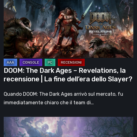
Dark
Ages
–
Revelations,
la
recensione
|
La
DOOM: The Dark Ages – Revelations, la
fine
recensione | La fine dell’era dello Slayer?
dell’era
dello
Quando DOOM: The Dark Ages arrivò sul mercato, fu
Slayer?
immediatamente chiaro che il team di…
Hell
Clock: