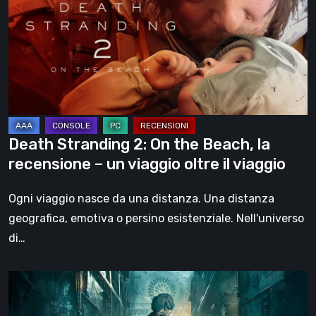
On
the
Beach,
la
recensione
–
un
Death Stranding 2: On the Beach, la
viaggio
recensione – un viaggio oltre il viaggio
oltre
il
Ogni viaggio nasce da una distanza. Una distanza
viaggio
geografica, emotiva o persino esistenziale. Nell'universo
di…
Steelrising,
la