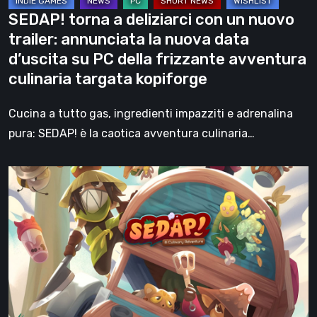
la
SEDAP! torna a deliziarci con un nuovo
nuova
trailer: annunciata la nuova data
data
d’uscita su PC della frizzante avventura
d’uscita
culinaria targata kopiforge
su
PC
Cucina a tutto gas, ingredienti impazziti e adrenalina
della
pura: SEDAP! è la caotica avventura culinaria…
frizzante
avventura
SEDAP!
culinaria
–
targata
L’atteso
kopiforge
videogioco
di
debutto
di
kopiforge