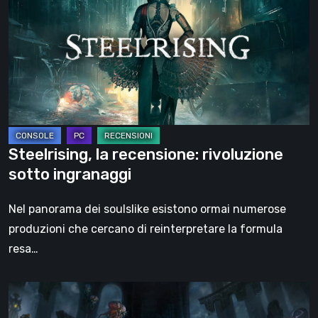
recensione:
rivoluzione
sotto
ingranaggi
Steelrising, la recensione: rivoluzione
sotto ingranaggi
Nel panorama dei soulslike esistono ormai numerose
produzioni che cercano di reinterpretare la formula
resa…
DOOM:
The