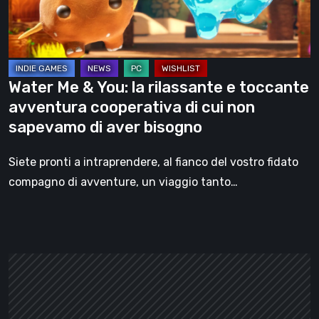
e
toccante
avventura
cooperativa
Water Me & You: la rilassante e toccante
di
avventura cooperativa di cui non
cui
sapevamo di aver bisogno
non
sapevamo
Siete pronti a intraprendere, al fianco del vostro fidato
di
compagno di avventure, un viaggio tanto…
aver
bisogno