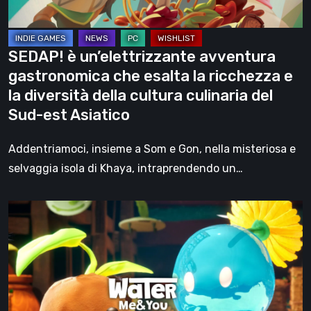
la
ricchezza
e
SEDAP! è un’elettrizzante avventura
la
gastronomica che esalta la ricchezza e
diversità
la diversità della cultura culinaria del
della
Sud-est Asiatico
cultura
culinaria
Addentriamoci, insieme a Som e Gon, nella misteriosa e
del
selvaggia isola di Khaya, intraprendendo un…
Sud-
est
Water
Asiatico
Me
&
You:
la
rilassante