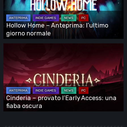
l’ultimo
giorno
normale
Hollow Home – Anteprima: l’ultimo
giorno normale
Cinderia
–
provato
l’Early
Access:
una
fiaba
Cinderia – provato l’Early Access: una
oscura
fiaba oscura