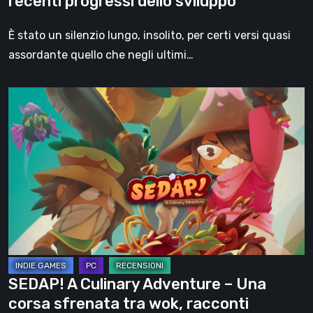
recenti progressi dello sviluppo
uno
speciale
È stato un silenzio lungo, insolito, per certi versi quasi
deep
assordante quello che negli ultimi…
dive
dedicato
SEDAP!
ai
A
più
Culinary
recenti
Adventure
progressi
–
dello
Una
sviluppo
corsa
sfrenata
tra
wok,
SEDAP! A Culinary Adventure – Una
racconti
corsa sfrenata tra wok, racconti
popolari