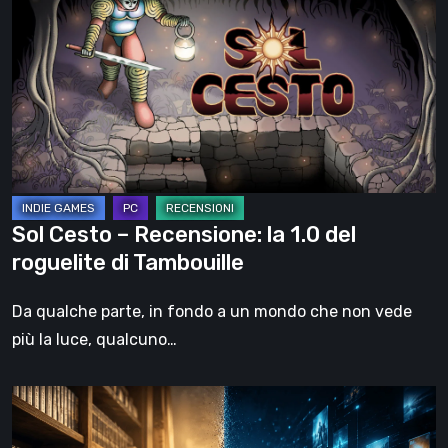
–
Recensione:
la
1.0
del
roguelite
di
Tambouille
Sol Cesto – Recensione: la 1.0 del
roguelite di Tambouille
Da qualche parte, in fondo a un mondo che non vede
più la luce, qualcuno…
Il
futuro