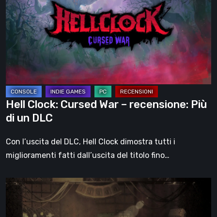
Cursed
War
–
recensione:
Più
di
un
DLC
Hell Clock: Cursed War – recensione: Più
di un DLC
Con l’uscita del DLC, Hell Clock dimostra tutti i
miglioramenti fatti dall’uscita del titolo fino…
Impermanence:
costruire
un