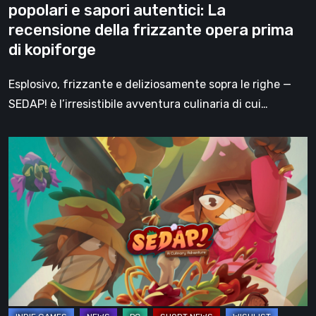
popolari e sapori autentici: La
e
recensione della frizzante opera prima
sapori
di kopiforge
autentici:
La
Esplosivo, frizzante e deliziosamente sopra le righe —
recensione
SEDAP! è l’irresistibile avventura culinaria di cui…
della
frizzante
SEDAP!
opera
torna
prima
a
di
deliziarci
kopiforge
con
un
nuovo
trailer:
annunciata