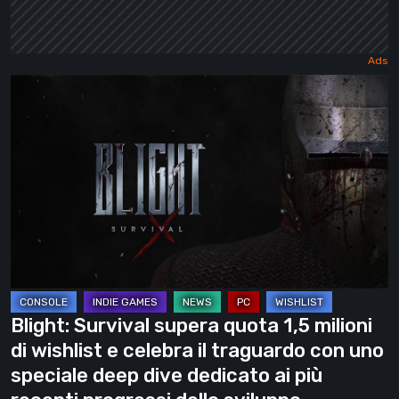
Blight:
Survival
supera
quota
1,5
milioni
di
wishlist
e
celebra
Blight: Survival supera quota 1,5 milioni
il
di wishlist e celebra il traguardo con uno
traguardo
speciale deep dive dedicato ai più
con