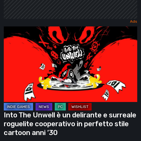
Into
The
Unwell
è
un
delirante
e
surreale
roguelite
cooperativo
Into The Unwell è un delirante e surreale
in
roguelite cooperativo in perfetto stile
perfetto
cartoon anni ’30
stile