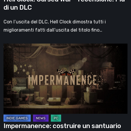
di un DLC
Con l’uscita del DLC, Hell Clock dimostra tutti i
miglioramenti fatti dall’uscita del titolo fino…
Impermanence:
costruire
un
santuario
nel
teatro
dei
fantasmi
Impermanence: costruire un santuario