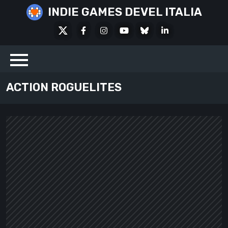
Skip
INDIE GAMES DEVEL ITALIA
to
X
Facebook
Instagram
Youtube
Bluesky
LinkedIn
content
Social
ACTION ROGUELITES