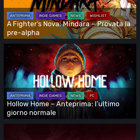
–
Provata
la
A Fighter’s Nova: Mindara – Provata la
pre-
pre-alpha
alpha
Hollow
Home
–
Anteprima:
l’ultimo
giorno
normale
Hollow Home – Anteprima: l’ultimo
giorno normale
Cinderia
–