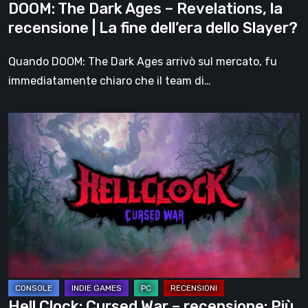
DOOM: The Dark Ages – Revelations, la
fine
recensione | La fine dell’era dello Slayer?
dell’era
dello
Quando DOOM: The Dark Ages arrivò sul mercato, fu
Slayer?
immediatamente chiaro che il team di…
Hell
Clock:
Cursed
War
–
recensione:
Più
di
un
DLC
Hell Clock: Cursed War – recensione: Più