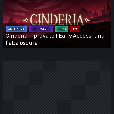
provato
l’Early
Access:
una
fiaba
Cinderia – provato l’Early Access: una
oscura
fiaba oscura