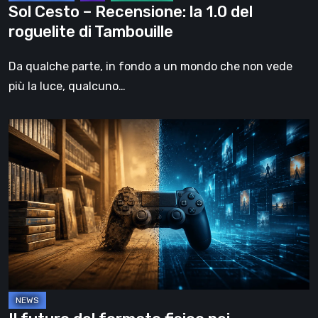
Sol Cesto – Recensione: la 1.0 del
roguelite di Tambouille
Da qualche parte, in fondo a un mondo che non vede
più la luce, qualcuno…
Il
futuro
del
formato
fisico
nei
videogiochi