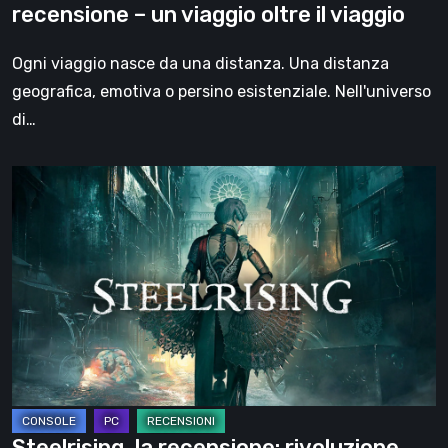
recensione – un viaggio oltre il viaggio
oltre
il
Ogni viaggio nasce da una distanza. Una distanza
viaggio
geografica, emotiva o persino esistenziale. Nell'universo
di…
Steelrising,
la
recensione:
rivoluzione
sotto
ingranaggi
Steelrising, la recensione: rivoluzione