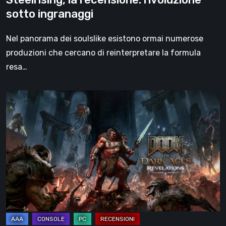
sotto ingranaggi
Nel panorama dei soulslike esistono ormai numerose
produzioni che cercano di reinterpretare la formula
resa…
DOOM:
The
Dark
Ages
–
Revelations,
la
recensione
|
La