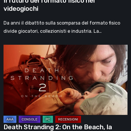
Il futuro del formato fisico nei
videogiochi
Da anni il dibattito sulla scomparsa del formato fisico
divide giocatori, collezionisti e industria. La…
Death
Stranding
2:
On
the
Beach,
la
recensione
–
un
Death Stranding 2: On the Beach, la
viaggio