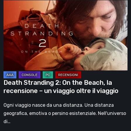
Death
Stranding
2:
On
the
Beach,
la
recensione
–
un
Death Stranding 2: On the Beach, la
viaggio
recensione – un viaggio oltre il viaggio
oltre
il
Ogni viaggio nasce da una distanza. Una distanza
viaggio
geografica, emotiva o persino esistenziale. Nell'universo
di…