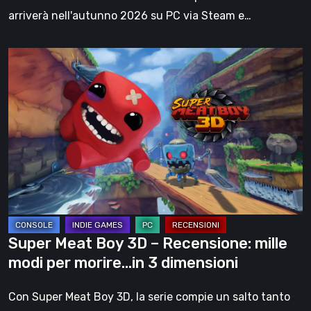
arriverà nell'autunno 2026 su PC via Steam e…
Super
Meat
Boy
3D
–
Recensione:
mille
modi
per
morire…
Super Meat Boy 3D – Recensione: mille
in
modi per morire…in 3 dimensioni
3
dimensioni
Con Super Meat Boy 3D, la serie compie un salto tanto