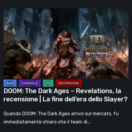
DOOM:
The
Dark
Ages
–
Revelations,
la
recensione
|
La
DOOM: The Dark Ages – Revelations, la
fine
recensione | La fine dell’era dello Slayer?
dell’era
dello
Quando DOOM: The Dark Ages arrivò sul mercato, fu
Slayer?
immediatamente chiaro che il team di…