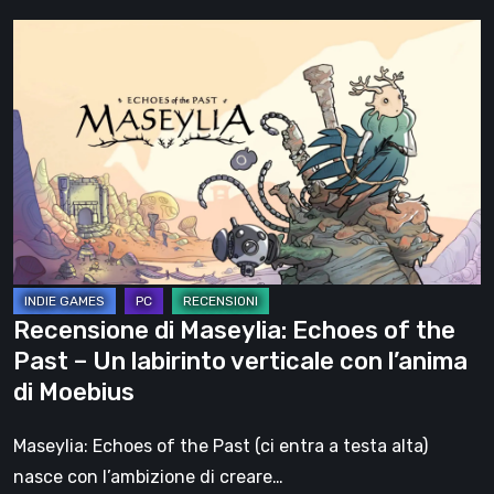
Recensione
di
Maseylia:
Echoes
of
the
Past
–
Un
labirinto
Recensione di Maseylia: Echoes of the
verticale
Past – Un labirinto verticale con l’anima
con
di Moebius
l’anima
di
Maseylia: Echoes of the Past (ci entra a testa alta)
Moebius
nasce con l’ambizione di creare…