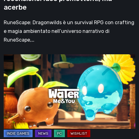
acerbe
RuneScape: Dragonwilds è un survival RPG con crafting
e magia ambientato nell’universo narrativo di
RuneScape,…
Water
Me
&
You:
la
rilassante
e
toccante
avventura
cooperativa