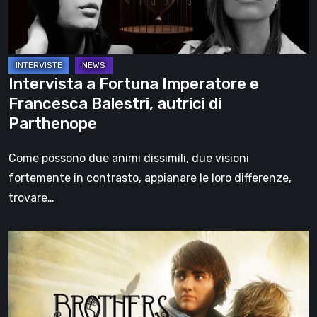
Balestri,
autrici
di
Parthenope
Intervista a Fortuna Imperatore e
Francesca Balestri, autrici di
Parthenope
Come possono due animi dissimili, due visioni
fortemente in contrasto, appianare le loro differenze,
trovare…
Brothers:
A
Tale
Of