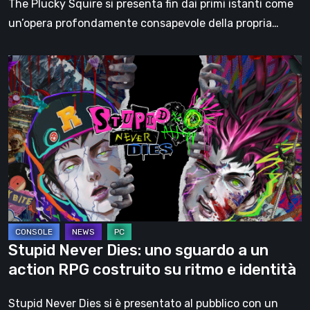
The Plucky Squire si presenta fin dai primi istanti come
un’opera profondamente consapevole della propria…
Stupid
Never
Dies:
uno
sguardo
a
un
action
RPG
costruito
Stupid Never Dies: uno sguardo a un
su
action RPG costruito su ritmo e identità
ritmo
e
Stupid Never Dies si è presentato al pubblico con un