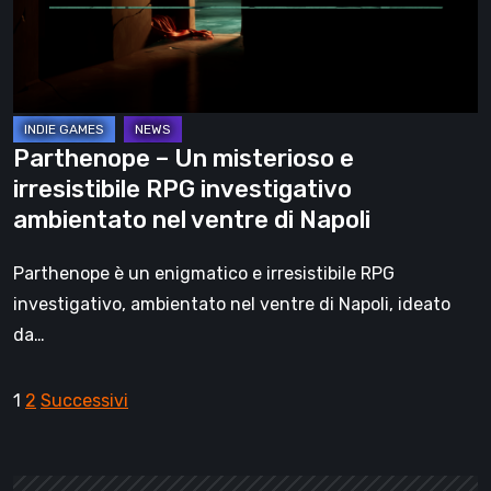
irresistibile
RPG
investigativo
ambientato
nel
Parthenope – Un misterioso e
ventre
irresistibile RPG investigativo
di
ambientato nel ventre di Napoli
Napoli
Parthenope è un enigmatico e irresistibile RPG
investigativo, ambientato nel ventre di Napoli, ideato
da…
Paginazione
1
2
Successivi
degli
articoli