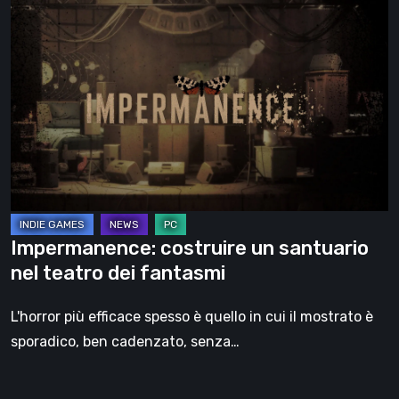
Impermanence:
costruire
un
santuario
nel
teatro
dei
fantasmi
Impermanence: costruire un santuario
nel teatro dei fantasmi
L'horror più efficace spesso è quello in cui il mostrato è
sporadico, ben cadenzato, senza…