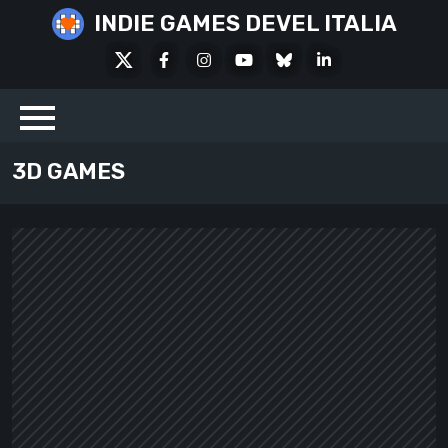
Skip
INDIE GAMES DEVEL ITALIA
to
X
Facebook
Instagram
Youtube
Bluesky
LinkedIn
content
Social
3D GAMES