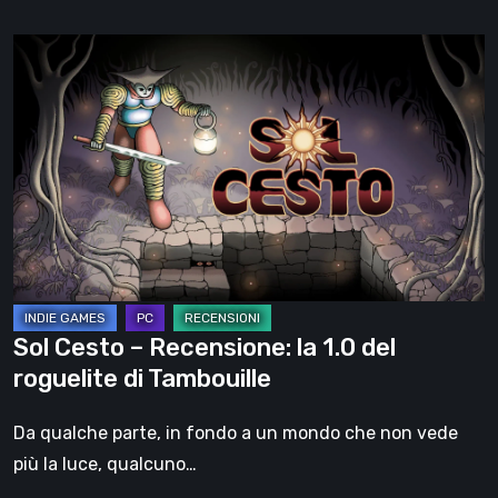
Sol
Cesto
–
Recensione:
la
1.0
del
roguelite
di
Tambouille
Sol Cesto – Recensione: la 1.0 del
roguelite di Tambouille
Da qualche parte, in fondo a un mondo che non vede
più la luce, qualcuno…