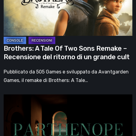
Two
Sons
Remake
–
Recensione
del
Brothers: A Tale Of Two Sons Remake –
ritorno
Recensione del ritorno di un grande cult
di
un
Pubblicato da 505 Games e sviluppato da Avantgarden
grande
Games, il remake di Brothers: A Tale…
cult
Parthenope
–
Un
misterioso
e