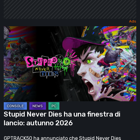
Stupid
Never
Dies
ha
una
finestra
di
lancio:
autunno
2026
Stupid Never Dies ha una finestra di
lancio: autunno 2026
GPTRACK50 ha annunciato che Stupid Never Dies