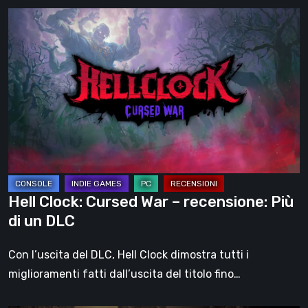
Hell
Clock:
Cursed
War
–
recensione:
Più
di
un
DLC
Hell Clock: Cursed War – recensione: Più
di un DLC
Con l’uscita del DLC, Hell Clock dimostra tutti i
miglioramenti fatti dall’uscita del titolo fino…