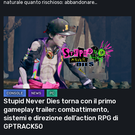
naturale quanto rischioso: abbandonare…
Stupid
Never
Dies
torna
con
il
primo
gameplay
trailer:
combattimento,
Stupid Never Dies torna con il primo
sistemi
gameplay trailer: combattimento,
e
sistemi e direzione dell’action RPG di
direzione
GPTRACK50
dell’action