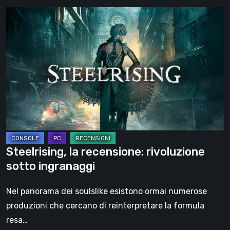
Steelrising,
la
recensione:
rivoluzione
sotto
ingranaggi
Steelrising, la recensione: rivoluzione
sotto ingranaggi
Nel panorama dei soulslike esistono ormai numerose
produzioni che cercano di reinterpretare la formula
resa…