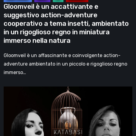
a
Gloomveil è un accattivante e
tema
suggestivo action-adventure
insetti,
cooperativo a tema insetti, ambientato
ambientato
in un rigoglioso regno in miniatura
in
immerso nella natura
un
rigoglioso
Gloomveil è un affascinante e coinvolgente action-
regno
adventure ambientato in un piccolo e rigoglioso regno
in
immerso…
miniatura
immerso
Intervista
nella
a
natura
Fortuna
Imperatore
e
Francesca