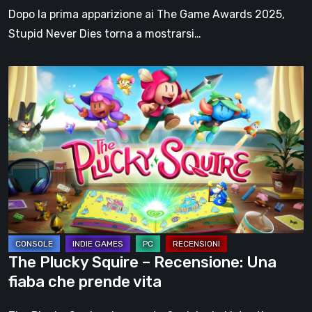
RPG
Dopo la prima apparizione ai The Game Awards 2025,
di
Stupid Never Dies torna a mostrarsi…
GPTRACK50
The
Plucky
Squire
–
Recensione:
Una
fiaba
che
prende
vita
The Plucky Squire – Recensione: Una
fiaba che prende vita