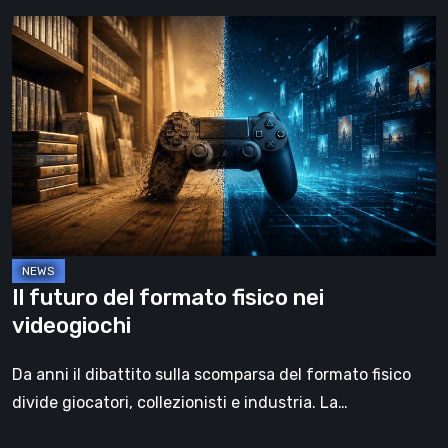
Il
futuro
del
formato
fisico
nei
videogiochi
Il futuro del formato fisico nei
videogiochi
Da anni il dibattito sulla scomparsa del formato fisico
divide giocatori, collezionisti e industria. La…