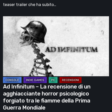
identità
teaser trailer che ha subito…
Ad
Infinitum
–
La
recensione
di
un
agghiacciante
horror
psicologico
Ad Infinitum – La recensione di un
forgiato
agghiacciante horror psicologico
tra
forgiato tra le fiamme della Prima
le
Guerra Mondiale
fiamme