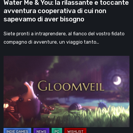
Water Me & You: la rilassante e toccante
di
avventura cooperativa di cui non
cui
sapevamo di aver bisogno
non
sapevamo
Siete pronti a intraprendere, al fianco del vostro fidato
di
compagno di avventure, un viaggio tanto…
aver
bisogno
Gloomveil
è
un
accattivante
e
suggestivo
action-
adventure
cooperativo