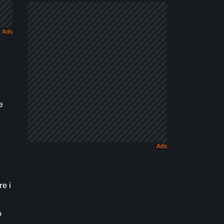
e
e i
o