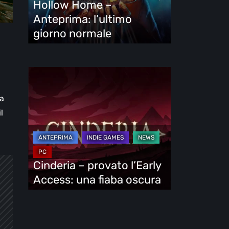
Hollow Home –
normale
Anteprima: l’ultimo
giorno normale
Cinderia
–
ia
provato
l
l’Early
Access:
una
fiaba
Cinderia – provato l’Early
oscura
Access: una fiaba oscura