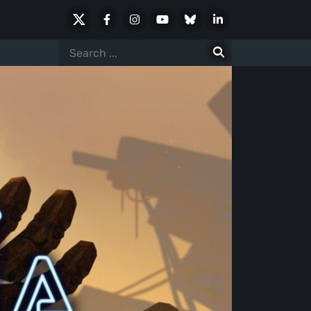
X
Facebook
Instagram
Youtube
Bluesky
LinkedIn
Social
Search
for: