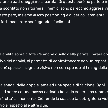
arare a padroneggiare la parata. Di questo però ne parlerò i
 sconfitto non ritornerà. I nemici sono parecchio aggressivi
to però, insieme al loro positioning e ai pericoli ambientali,
arli incastrare scofiggendoli facilmente.
le abilità sopra citate c’è anche quella della parata. Parare co
ivo dei nemici, ci permette di contrattaccare con un repost.
ché spesso il segnale visivo non corrisponde al timing della
na spada, delle doppie lame ed una specie di falcione. Ogni
a ed aeree ed una mossa caricata bella da vedere ma raram
iù “rotta” al momento. Ciò rende la sua scelta obbligatoria vis
ole rispetto alle altre due.