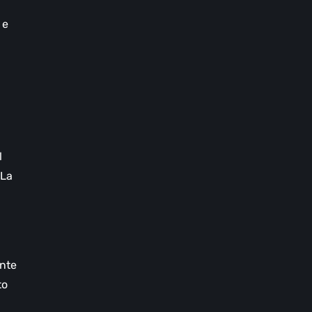
n
 e
l
 La
ente
to