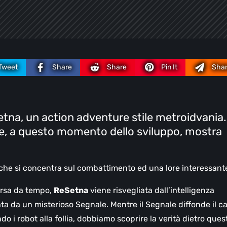
Tweet
Share
Share
Pin It
Sha
na, un action adventure stile metroidvania.
e, a questo momento dello sviluppo, mostra
he si concentra sul combattimento ed una lore interessant
arsa da tempo,
ReSetna
viene risvegliata dall’intelligenza
ta da un misterioso Segnale. Mentre il Segnale diffonde il ca
o i robot alla follia, dobbiamo scoprire la verità dietro ques