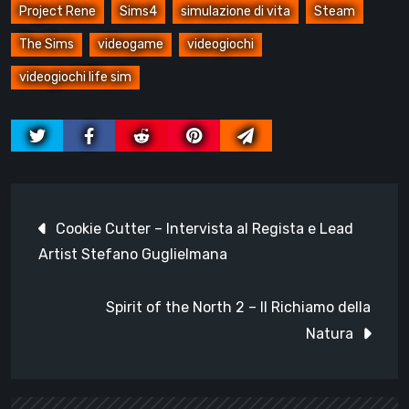
Project Rene
Sims4
simulazione di vita
Steam
The Sims
videogame
videogiochi
videogiochi life sim
Navigazione
Cookie Cutter – Intervista al Regista e Lead
articoli
Artist Stefano Guglielmana
Spirit of the North 2 – Il Richiamo della
Natura