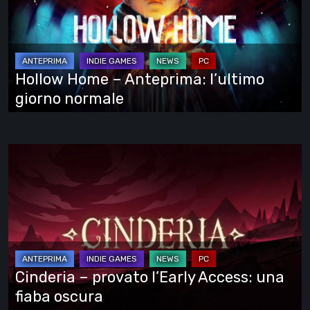
Anteprima:
l’ultimo
giorno
normale
Hollow Home – Anteprima: l’ultimo
giorno normale
Cinderia
–
provato
l’Early
Access:
una
fiaba
Cinderia – provato l’Early Access: una
oscura
fiaba oscura