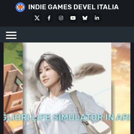
Skip
INDIE GAMES DEVEL ITALIA
to
X
Facebook
Instagram
Youtube
Bluesky
LinkedIn
content
Social