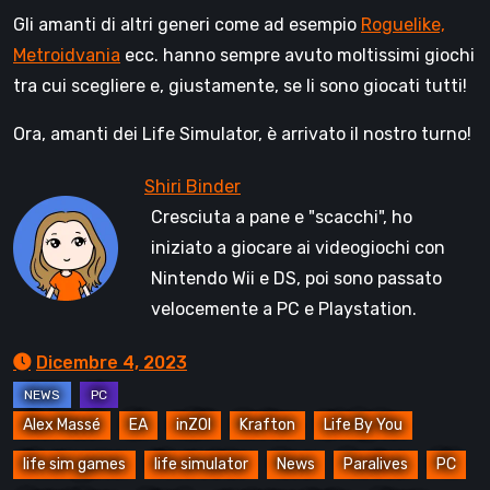
Gli amanti di altri generi come ad esempio
Roguelike,
Metroidvania
ecc. hanno sempre avuto moltissimi giochi
tra cui scegliere e, giustamente, se li sono giocati tutti!
Ora, amanti dei Life Simulator, è arrivato il nostro turno!
Cresciuta a pane e "scacchi", ho
iniziato a giocare ai videogiochi con
Nintendo Wii e DS, poi sono passato
velocemente a PC e Playstation.
Dicembre 4, 2023
Alex Massé
EA
inZOI
Krafton
Life By You
life sim games
life simulator
News
Paralives
PC