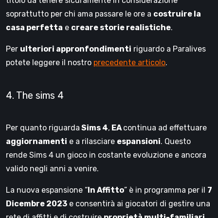
titolo da tenere sicuramente in considerazione
soprattutto per chi ama passare le ore a
costruire la
casa perfetta
e
creare storie realistiche
.
Per
ulteriori appronfondimenti
riguardo a Paralives
potete leggere il nostro
precedente articolo
.
4. The sims 4
Per quanto riguarda
Sims 4
,
EA
continua ad effettuare
aggiornamenti
e a rilasciare
espansioni
. Questo
rende Sims 4 un gioco in costante evoluzione e ancora
valido negli anni a venire.
La nuova espansione “
In Affitto
” è in programma per il
7
Dicembre 2023
e consentirà ai giocatori di gestire una
rete di affitti e di costruire
proprietà multi-familiari
.