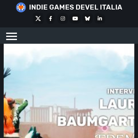
Skip
INDIE GAMES DEVEL ITALIA
to
X
Facebook
Instagram
Youtube
Bluesky
LinkedIn
content
Social