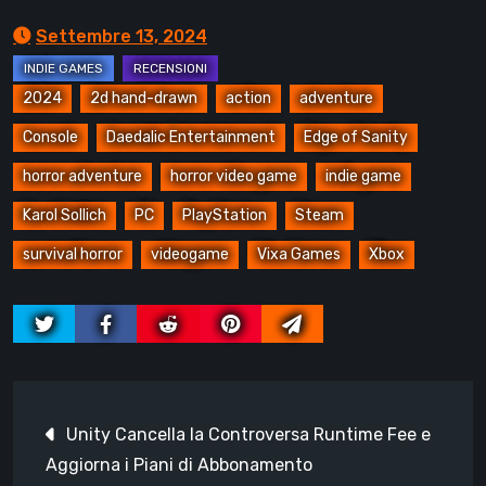
Settembre 13, 2024
2024
2d hand-drawn
action
adventure
Console
Daedalic Entertainment
Edge of Sanity
horror adventure
horror video game
indie game
Karol Sollich
PC
PlayStation
Steam
survival horror
videogame
Vixa Games
Xbox
Navigazione
Unity Cancella la Controversa Runtime Fee e
articoli
Aggiorna i Piani di Abbonamento