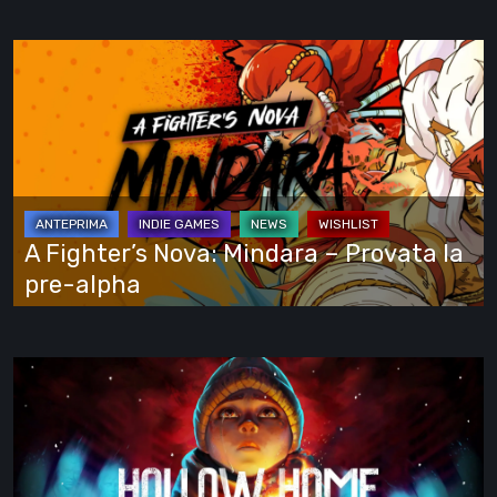
e
si
A
vede
Fighter’s
tutto
Nova:
Mindara
–
Provata
la
A Fighter’s Nova: Mindara – Provata la
pre-
pre-alpha
alpha
Hollow
Home
–
Anteprima:
l’ultimo