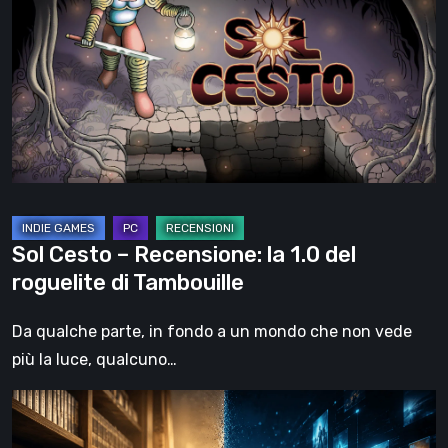
–
Recensione:
la
1.0
del
roguelite
di
Tambouille
Sol Cesto – Recensione: la 1.0 del
roguelite di Tambouille
Da qualche parte, in fondo a un mondo che non vede
più la luce, qualcuno…
Il
futuro