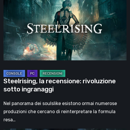
la
recensione:
rivoluzione
sotto
ingranaggi
Steelrising, la recensione: rivoluzione
sotto ingranaggi
Nel panorama dei soulslike esistono ormai numerose
produzioni che cercano di reinterpretare la formula
resa…