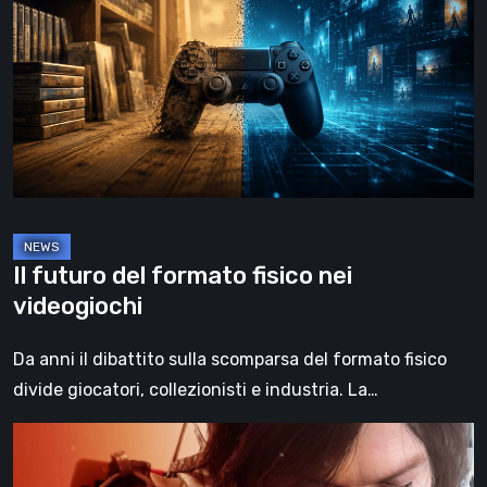
del
formato
fisico
nei
videogiochi
Il futuro del formato fisico nei
videogiochi
Da anni il dibattito sulla scomparsa del formato fisico
divide giocatori, collezionisti e industria. La…
Death
Stranding