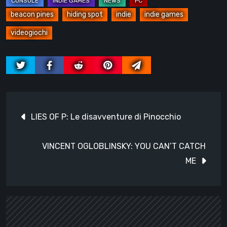
beacon pines
hiding spot
indie
indie games
videogiochi
Navigazione
LIES OF P: Le disavventure di Pinocchio
articoli
VINCENT OGLOBLINSKY: YOU CAN’T CATCH
ME