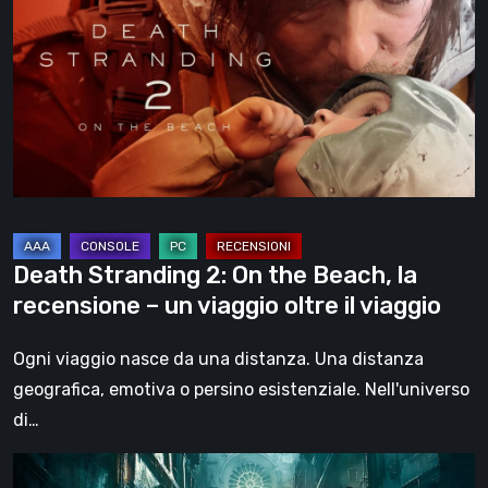
2:
On
the
Beach,
la
recensione
–
un
viaggio
Death Stranding 2: On the Beach, la
oltre
recensione – un viaggio oltre il viaggio
il
viaggio
Ogni viaggio nasce da una distanza. Una distanza
geografica, emotiva o persino esistenziale. Nell'universo
di…
Steelrising,