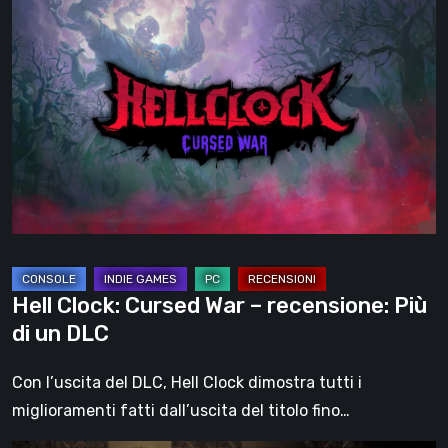
Hell
Clock:
Cursed
War
–
recensione:
Più
di
un
DLC
Hell Clock: Cursed War – recensione: Più
di un DLC
Con l’uscita del DLC, Hell Clock dimostra tutti i
miglioramenti fatti dall’uscita del titolo fino…