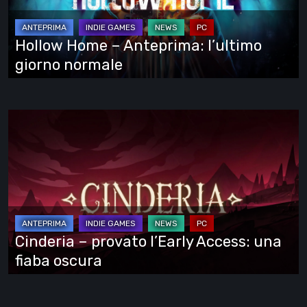
giorno
normale
Hollow Home – Anteprima: l’ultimo
giorno normale
Cinderia
–
provato
l’Early
Access:
una
fiaba
Cinderia – provato l’Early Access: una
oscura
fiaba oscura