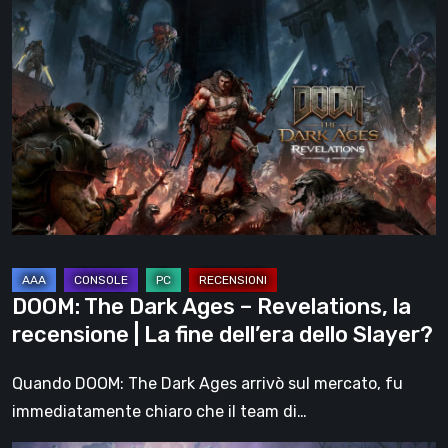
DOOM:
The
Dark
Ages
–
Revelations,
la
recensione
|
La
fine
DOOM: The Dark Ages – Revelations, la
dell’era
recensione | La fine dell’era dello Slayer?
dello
Slayer?
Quando DOOM: The Dark Ages arrivò sul mercato, fu
immediatamente chiaro che il team di…