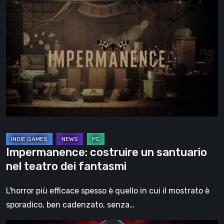
Impermanence:
costruire
un
santuario
nel
teatro
dei
fantasmi
Impermanence: costruire un santuario
nel teatro dei fantasmi
L'horror più efficace spesso è quello in cui il mostrato è
sporadico, ben cadenzato, senza…