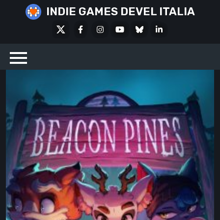
Skip
INDIE GAMES DEVEL ITALIA
to
X
Facebook
Instagram
Youtube
Bluesky
LinkedIn
content
Social