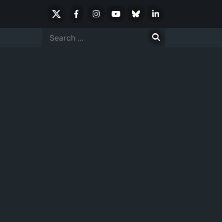
X
Facebook
Instagram
Youtube
Bluesky
LinkedIn
Social
Search
for: