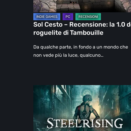
roguelite
di
Tambouille
Sol Cesto – Recensione: la 1.0 d
roguelite di Tambouille
Da qualche parte, in fondo a un mondo che
non vede più la luce, qualcuno…
Steelrising,
la
recensione:
rivoluzione
sotto
ingranaggi