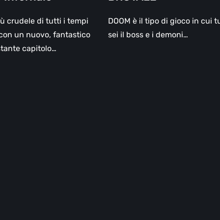
ù crudele di tutti i tempi
DOOM è il tipo di gioco in cui t
 con un nuovo, fantastico
sei il boss e i demoni…
tante capitolo…