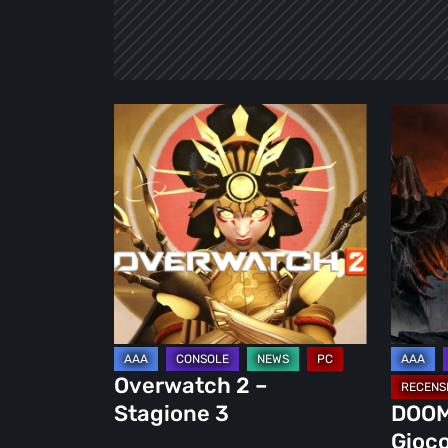
Overwatch
DOOM
2
ETERNA
–
Un
Stagione
Gioco
3
Inferna
Overwatch 2 –
Stagione 3
DOOM
Gioco