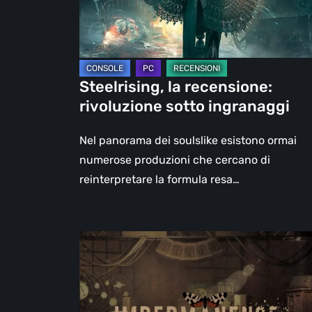
Steelrising, la recensione:
rivoluzione sotto ingranaggi
Nel panorama dei soulslike esistono ormai
numerose produzioni che cercano di
reinterpretare la formula resa…
Impermanence:
costruire
un
santuario