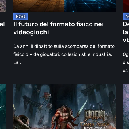
re
–
un
el
Il futuro del formato fisico nei
D
vi
videogiochi
la
olt
v
il
Da anni il dibattito sulla scomparsa del formato
vi
fisico divide giocatori, collezionisti e industria.
Og
La…
di
esi
DOOM:
Hel
The
Clo
Dark
Cu
Ages
Wa
–
–
Revelations,
re