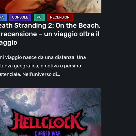
censione
eath Stranding 2: On the Beach,
aggio
 recensione – un viaggio oltre il
re
iaggio
aggio
ni viaggio nasce da una distanza. Una
stanza geografica, emotiva o persino
stenziale. Nell'universo di…
l
ck:
rsed
r
censione: