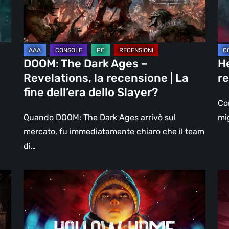
la
Pi
recensione
di
|
un
La
DL
DOOM: The Dark Ages –
He
fine
Revelations, la recensione | La
re
dell’era
fine dell’era dello Slayer?
dello
Con
Slayer?
Quando DOOM: The Dark Ages arrivò sul
mig
mercato, fu immediatamente chiaro che il team
di…
Hollow
Ci
Home
–
–
pr
Anteprima:
l’E