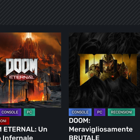
DOOM:
L:
Meravigliosamente
BRUTALE
le
DOOM:
 ETERNAL: Un
Meravigliosamente
 Infernale
BRUTALE