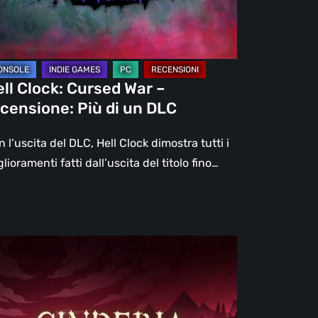
ù
C
ll Clock: Cursed War –
censione: Più di un DLC
 l’uscita del DLC, Hell Clock dimostra tutti i
lioramenti fatti dall’uscita del titolo fino…
nderia
ovato
arly