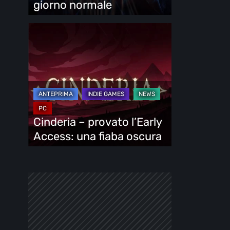
giorno normale
Cinderia
–
provato
l’Early
Access:
una
fiaba
Cinderia – provato l’Early
oscura
Access: una fiaba oscura