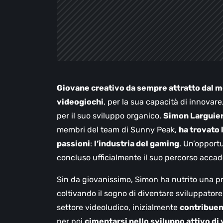
Giovane creativo da sempre attratto dal mo
videogiochi
, per la sua capacità di innova
per il suo sviluppo organico,
Simon Larguier
membri del team di Sunny Peak,
ha trovato 
passioni
:
l’industria del gaming
. Un’opportu
concluso ufficialmente il suo percorso acc
Sin da giovanissimo, Simon ha nutrito una p
coltivando il sogno di diventare sviluppatore
settore videoludico, inizialmente
contribuen
per poi
cimentarsi nello sviluppo attivo di 