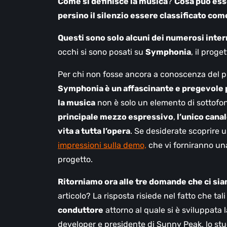
Come si definisce la musica
?
Cosa può ess
persino il silenzio essere classificato co
Questi sono solo alcuni dei numerosi inter
occhi si sono posati su
Symphonia
, il proge
Per chi non fosse ancora a conoscenza del pr
Symphonia è un affascinante e pregevole 
la musica
non è solo un elemento di sottofon
principale mezzo espressivo
,
l’unico cana
vita a tutta l’opera
. Se desiderate scoprire ul
impressioni sulla demo,
che vi forniranno una
progetto.
Ritorniamo ora alle tre domande che ci siam
articolo? La risposta risiede nel fatto che tali
conduttore
attorno al quale si è sviluppata
developer e presidente di Sunny Peak, lo st