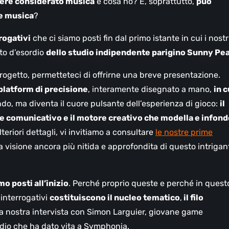
ere considerato musica
e cosa no? E, soprattutto,
può
me musica
?
rogativi
che ci siamo posti fin dal primo istante in cui i nostr
tto d’esordio
dello studio indipendente parigino Sunny Pe
ogetto, permetteteci di offrirne una breve presentazione.
platform di precisione
, interamente disegnato a mano,
in c
do, ma diventa il cuore pulsante dell’esperienza di gioco:
il
le comunicativo e il motore creativo che modella e infon
teriori dettagli, vi invitiamo a consultare
le nostre prime
 visione ancora più nitida e approfondita di questo intrigan
o posti all’inizio
. Perché proprio queste e perché in quest
 interrogativi
costituiscono il nucleo tematico
,
il filo
 la nostra intervista con Simon Larguier, giovane game
udio che ha dato vita a Symphonia.