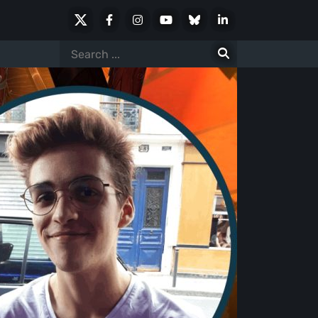
X
Facebook
Instagram
Youtube
Bluesky
LinkedIn
Social
Search
for: