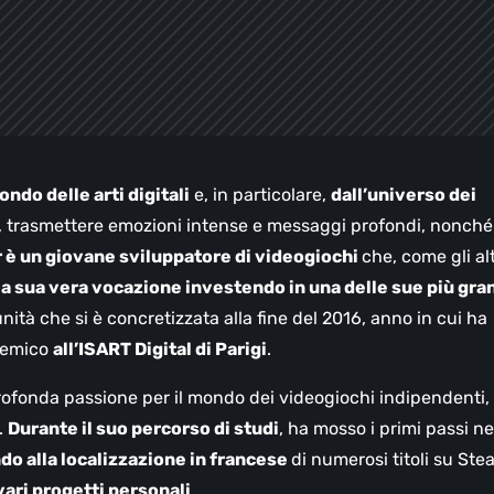
ndo delle arti digitali
e, in particolare,
dall’universo dei
re, trasmettere emozioni intense e messaggi profondi, nonché
 è un giovane sviluppatore di videogiochi
che, come gli alt
la sua vera vocazione investendo in una delle sue più gra
nità che si è concretizzata alla fine del 2016, anno in cui ha
ademico
all’ISART Digital di Parigi
.
rofonda passione per il mondo dei videogiochi indipendenti,
.
Durante il suo percorso di studi
, ha mosso i primi passi ne
do alla localizzazione in francese
di numerosi titoli su Ste
vari progetti personali
.