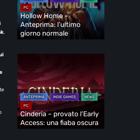
l’ultimo
giorno
Hollow Home –
normale
Anteprima: l’ultimo
i
giorno normale
ak
.
ui
Cinderia
–
de
provato
l’Early
te
Access:
una
fiaba
o
Cinderia – provato l’Early
oscura
Access: una fiaba oscura