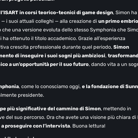
ll’ISART
in corsi teorico-tecnici di game design
, Simon ha
 i suoi attuali colleghi — alla creazione di
un primo embri
ro che una versione evoluta dello stesso Symphonia che Sim
 ha ottenuto il titolo accademico. Grazie all’esperienza
cativa crescita professionale durante quel periodo,
Simon
ento di inseguire i suoi sogni più ambiziosi
,
trasforman
o a un’opportunità per il suo futuro
, dando vita a un sog
ymphonia
, come lo conosciamo oggi,
e la fondazione di Sun
ualmente presidente.
pe più significative del cammino di Simon
, mettendo in
ve del suo percorso. Ora che avete una visione più chiara di 
 a proseguire con l’intervista
. Buona lettura!