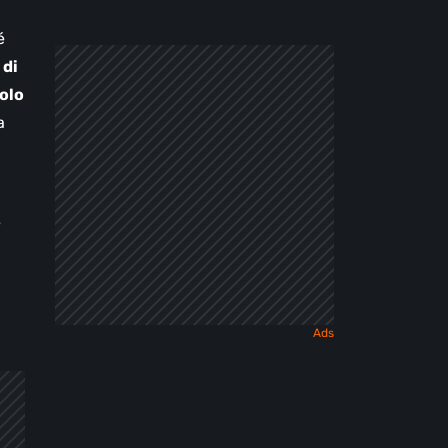
é
 di
solo
a
e