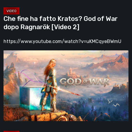
Ragnarök
[Video
Che fine ha fatto Kratos? God of War
2]
dopo Ragnarök [Video 2]
https://www.youtube.com/watch?v=uKMCqyeBWmU
Che
fine
ha
fatto
Kratos?
God
of
War
dopo
Ragnarök