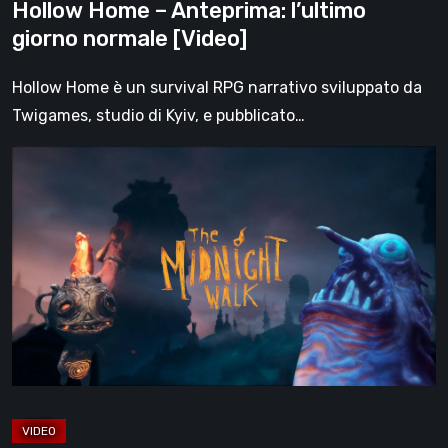
Hollow Home – Anteprima: l’ultimo
giorno normale [Video]
Hollow Home è un survival RPG narrativo sviluppato da
Twigames, studio di Kyiv, e pubblicato…
The
Midnight
Walk,
la
recensione:
una
malinconica
fiaba
gotica
che
trova