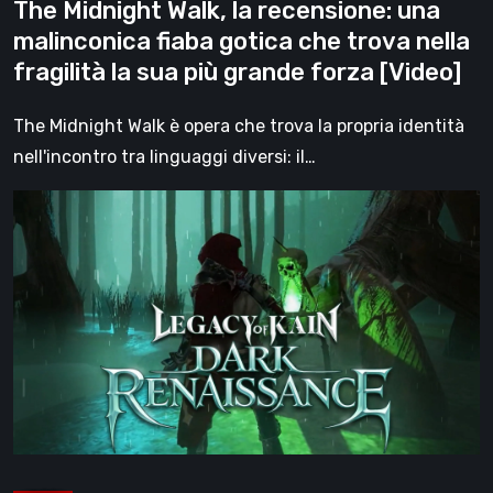
The Midnight Walk, la recensione: una
nella
malinconica fiaba gotica che trova nella
fragilità
fragilità la sua più grande forza [Video]
la
sua
The Midnight Walk è opera che trova la propria identità
più
nell'incontro tra linguaggi diversi: il…
grande
Legacy
forza
of
[Video]
Kain:
Dark
Renaissance,
un
prequel
non
ufficiale
dedicato