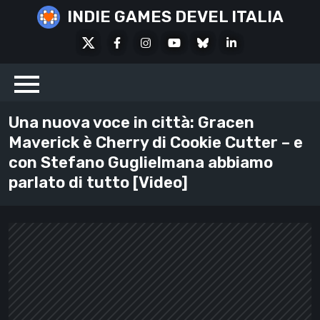
Skip
INDIE GAMES DEVEL ITALIA
to
X
Facebook
Instagram
Youtube
Bluesky
LinkedIn
content
Social
Una nuova voce in città: Gracen
Maverick è Cherry di Cookie Cutter – e
con Stefano Guglielmana abbiamo
parlato di tutto [Video]