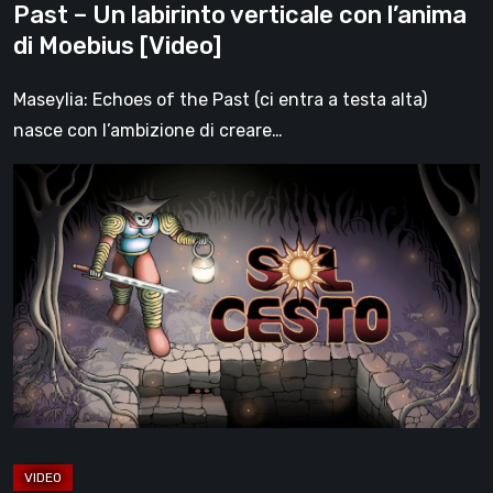
Past – Un labirinto verticale con l’anima
l’anima
di Moebius [Video]
di
Moebius
Maseylia: Echoes of the Past (ci entra a testa alta)
[Video]
nasce con l’ambizione di creare…
Sol
Cesto
–
Recensione:
la
1.0
del
roguelite
di
Tambouille
[Video]