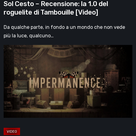
Sol Cesto – Recensione: la 1.0 del
roguelite di Tambouille [Video]
Da qualche parte, in fondo a un mondo che non vede
più la luce, qualcuno…
Impermanence:
costruire
un
santuario
nel
teatro
dei
fantasmi
[Video]