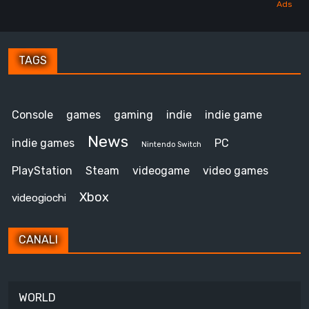
TAGS
Console
games
gaming
indie
indie game
News
indie games
PC
Nintendo Switch
PlayStation
Steam
videogame
video games
Xbox
videogiochi
CANALI
WORLD