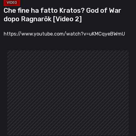
[Video
Che fine ha fatto Kratos? God of War
2]
dopo Ragnarök [Video 2]
https://www.youtube.com/watch?v=uKMCqyeBWmU