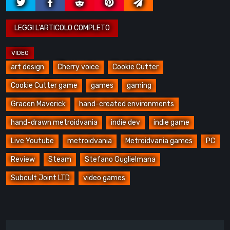
art design
Cherry voice
Cookie Cutter
Cookie Cutter game
games
gaming
Gracen Maverick
hand-created environments
hand-drawn metroidvania
indie dev
indie game
Live Youtube
metroidvania
Metroidvania games
PC
Review
Steam
Stefano Guglielmana
Subcult Joint LTD
video games