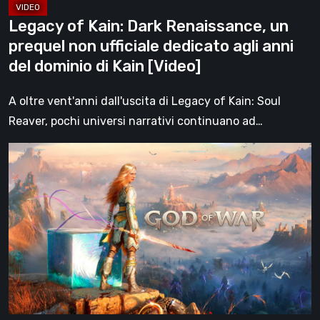
agli
Legacy of Kain: Dark Renaissance, un
anni
prequel non ufficiale dedicato agli anni
del
del dominio di Kain [Video]
dominio
di
A oltre vent'anni dall'uscita di Legacy of Kain: Soul
Kain
Reaver, pochi universi narrativi continuano ad…
[Video]
Che
fine
ha
fatto
Kratos?
God
of
War
dopo