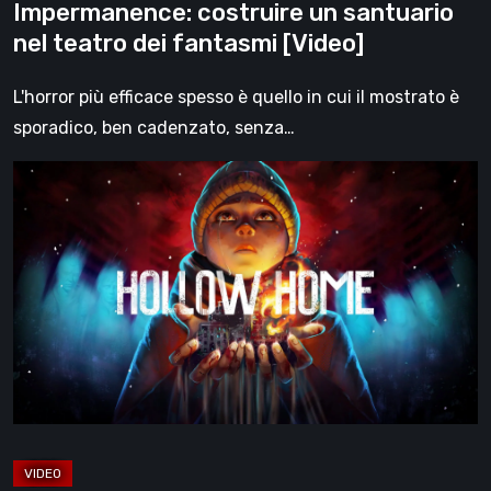
Impermanence: costruire un santuario
nel teatro dei fantasmi [Video]
L'horror più efficace spesso è quello in cui il mostrato è
sporadico, ben cadenzato, senza…
Hollow
Home
–
Anteprima:
l’ultimo
giorno
normale
[Video]