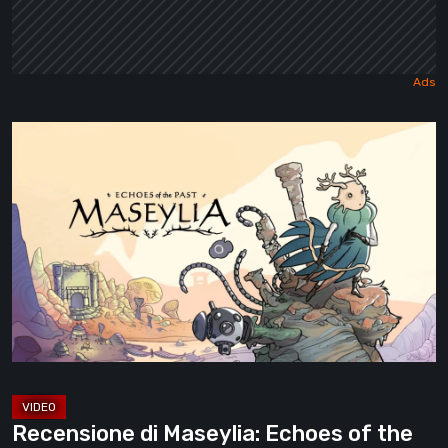
Recensione
di
Maseylia:
Echoes
of
the
Past
–
Un
labirinto
verticale
Recensione di Maseylia: Echoes of the
con