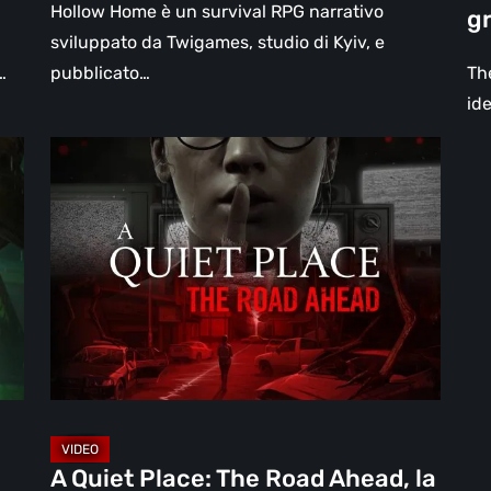
Hollow Home è un survival RPG narrativo
gr
su
sviluppato da Twigames, studio di Kyiv, e
pi
…
pubblicato…
Th
gr
ide
for
A
[Vi
Quiet
Place:
The
Road
Ahead,
la
recensione:
quando
il
silenzio
A Quiet Place: The Road Ahead, la
è