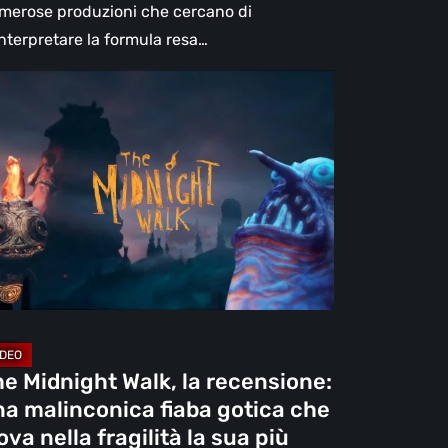
merose produzioni che cercano di
interpretare la formula resa…
e
dnight
k,
censione:
a
linconica
ba
tica
e
ova
e Midnight Walk, la recensione:
la
a malinconica fiaba gotica che
gilità
ova nella fragilità la sua più