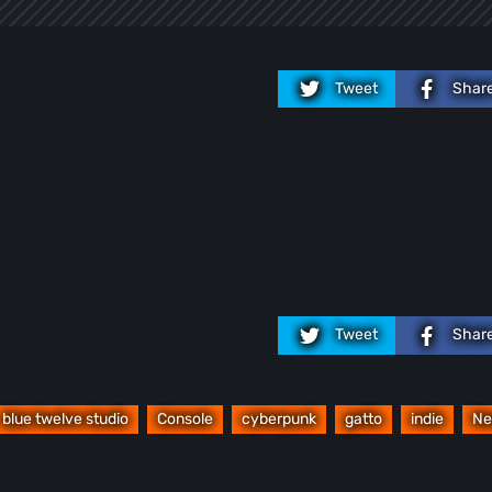
Tweet
Shar
Tweet
Shar
blue twelve studio
Console
cyberpunk
gatto
indie
Ne