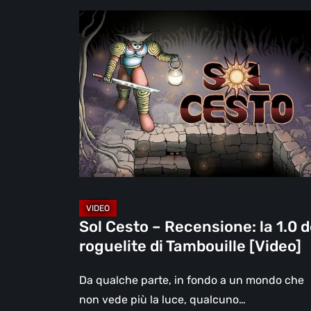
Sol
Cesto
–
Recensione:
la
1.0
del
roguelite
di
Tambouille
[Video]
Sol Cesto – Recensione: la 1.0 d
roguelite di Tambouille [Video]
Da qualche parte, in fondo a un mondo che
non vede più la luce, qualcuno…