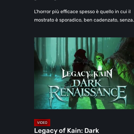
L'horror più efficace spesso è quello in cui il
mostrato è sporadico, ben cadenzato, senza
Legacy
of
Kain:
Dark
Renaissance,
un
prequel
non
ufficiale
dedicato
agli
Legacy of Kain: Dark
anni