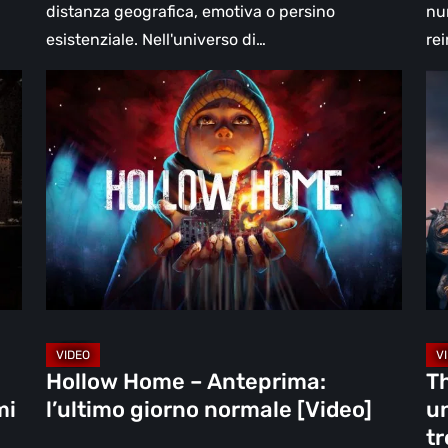
distanza geografica, emotiva o persino
nu
esistenziale. Nell'universo di…
re
Hollow
Th
Home
Mi
–
Wal
Anteprima:
la
l’ultimo
re
giorno
un
normale
ma
[Video]
fia
go
ch
tr
Hollow Home – Anteprima:
Th
nel
mi
l’ultimo giorno normale [Video]
un
fra
tr
la