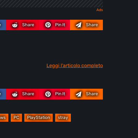
e
Share
Pin It
Share
Leggi l'articolo completo
e
Share
Pin It
Share
ws
PC
PlayStation
stray