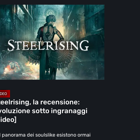
elrising,
censione:
oluzione
to
granaggi
deo]
eelrising, la recensione:
voluzione sotto ingranaggi
ideo]
l panorama dei soulslike esistono ormai