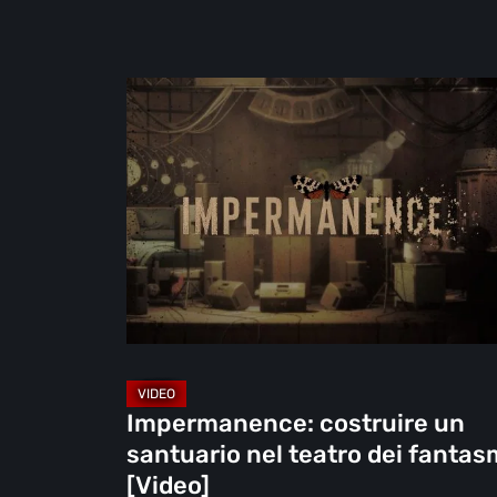
Impermanence:
costruire
un
santuario
nel
teatro
dei
fantasmi
[Video]
Impermanence: costruire un
santuario nel teatro dei fantas
[Video]