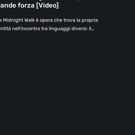
ande forza [Video]
a
ù
e Midnight Walk è opera che trova la propria
ande
ntità nell'incontro tra linguaggi diversi: il…
za
deo]