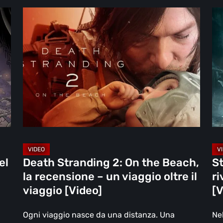
Death
Ste
Stranding
la
2:
re
On
riv
the
sot
Beach,
in
la
[Vi
recensione
–
un
viaggio
el
Death Stranding 2: On the Beach,
St
oltre
la recensione – un viaggio oltre il
ri
il
viaggio [Video]
[V
viaggio
[Video]
Ogni viaggio nasce da una distanza. Una
Ne