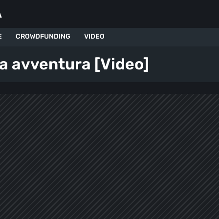
A
E
CROWDFUNDING
VIDEO
a avventura [Video]