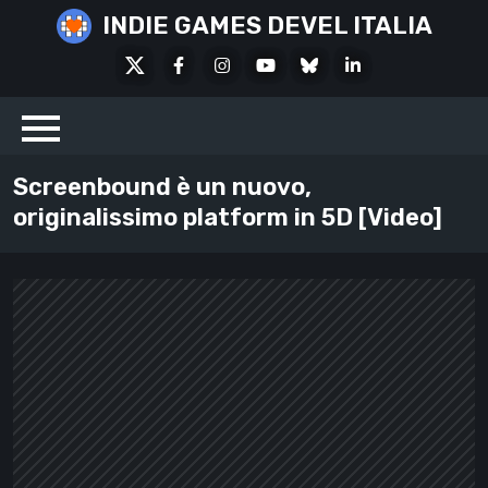
Skip
INDIE GAMES DEVEL ITALIA
to
X
Facebook
Instagram
Youtube
Bluesky
LinkedIn
content
Social
Screenbound è un nuovo,
originalissimo platform in 5D [Video]