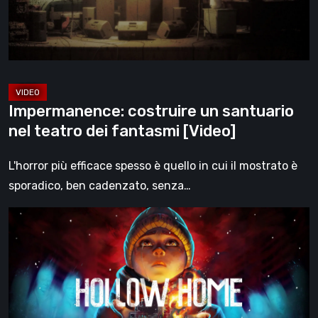
dei
fantasmi
[Video]
Impermanence: costruire un santuario
nel teatro dei fantasmi [Video]
L'horror più efficace spesso è quello in cui il mostrato è
sporadico, ben cadenzato, senza…
Hollow
Home
–
Anteprima:
l’ultimo
giorno