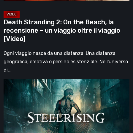
un
viaggio
Death Stranding 2: On the Beach, la
oltre
recensione – un viaggio oltre il viaggio
il
[Video]
viaggio
[Video]
Ogni viaggio nasce da una distanza. Una distanza
geografica, emotiva o persino esistenziale. Nell'universo
di…
Steelrising,
la
recensione:
rivoluzione
sotto
ingranaggi
[Video]