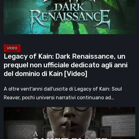
un
prequel
non
ufficiale
dedicato
agli
Legacy of Kain: Dark Renaissance, un
anni
prequel non ufficiale dedicato agli anni
del
del dominio di Kain [Video]
dominio
di
A oltre vent'anni dall'uscita di Legacy of Kain: Soul
Kain
Reaver, pochi universi narrativi continuano ad…
[Video]
A
Quiet
Place:
The