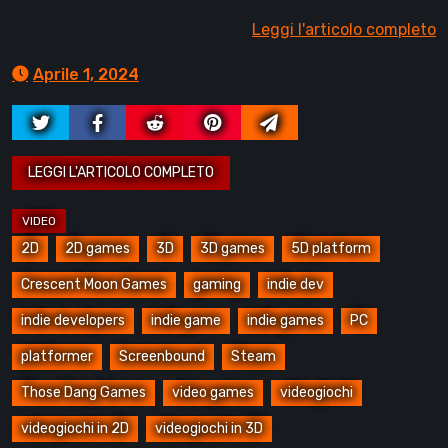
Leggi l'articolo completo
Aprile 1, 2024
2D
2D games
3D
3D games
5D platform
Crescent Moon Games
gaming
indie dev
indie developers
indie game
indie games
PC
platformer
Screenbound
Steam
Those Dang Games
video games
videogiochi
videogiochi in 2D
videogiochi in 3D