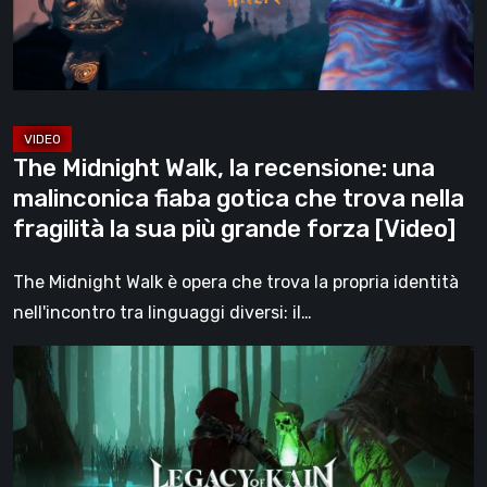
malinconica
fiaba
gotica
che
trova
The Midnight Walk, la recensione: una
nella
malinconica fiaba gotica che trova nella
fragilità
fragilità la sua più grande forza [Video]
la
sua
The Midnight Walk è opera che trova la propria identità
più
nell'incontro tra linguaggi diversi: il…
grande
Legacy
forza
of
[Video]
Kain:
Dark
Renaissance,