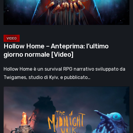
normale
[Video]
Hollow Home – Anteprima: l’ultimo
giorno normale [Video]
Hollow Home è un survival RPG narrativo sviluppato da
Twigames, studio di Kyiv, e pubblicato…
The
Midnight
Walk,
la
recensione:
una