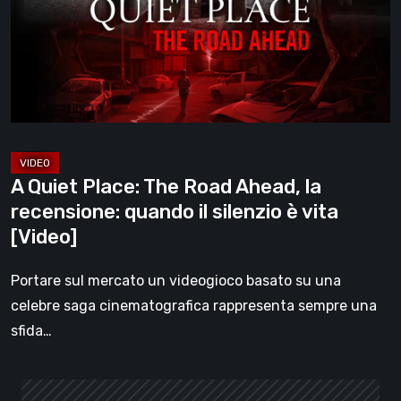
Road
Ahead,
la
recensione:
quando
il
silenzio
A Quiet Place: The Road Ahead, la
è
recensione: quando il silenzio è vita
vita
[Video]
[Video]
Portare sul mercato un videogioco basato su una
celebre saga cinematografica rappresenta sempre una
sfida…