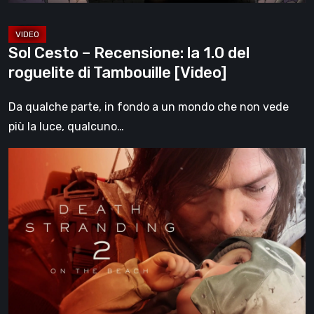
di
Tambouille
[Video]
Sol Cesto – Recensione: la 1.0 del
roguelite di Tambouille [Video]
Da qualche parte, in fondo a un mondo che non vede
più la luce, qualcuno…
Death
Stranding
2:
On
the
Beach,
la
recensione
–