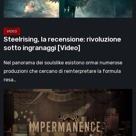
Steelrising, la recensione: rivoluzione
sotto ingranaggi [Video]
Nel panorama dei soulslike esistono ormai numerose
produzioni che cercano di reinterpretare la formula
resa…
Impermanence:
costruire
un
santuario
nel
teatro