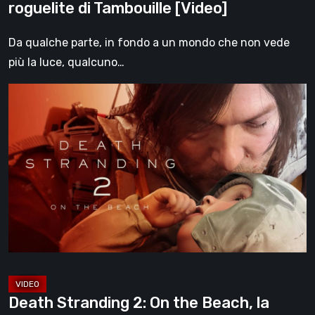
roguelite di Tambouille [Video]
Da qualche parte, in fondo a un mondo che non vede
più la luce, qualcuno…
Death
Stranding
2:
On
the
Beach,
la
recensione
–
un
viaggio
Death Stranding 2: On the Beach, la
oltre