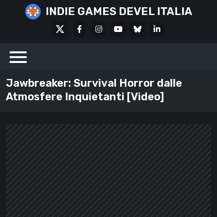
Skip
INDIE GAMES DEVEL ITALIA
to
X
Facebook
Instagram
Youtube
Bluesky
LinkedIn
content
Social
Jawbreaker: Survival Horror dalle
Atmosfere Inquietanti [Video]