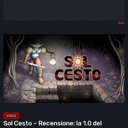
Sol
Cesto
–
Recensione:
la
1.0
del
roguelite
di
Tambouille
[Video]
Sol Cesto – Recensione: la 1.0 del