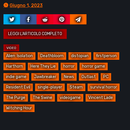
Giugno 1, 2023
Alien: Isolation
Deathbloom
distopian
firstperson
Harthorn
Here They Lie
horror
horror game
indie game
Jawbreaker
News
Outlast
PC
Resident Evil
single-player
Steam
survival horror
The Purge
The Swine
videogame
Vincent Lade
Witching Hour