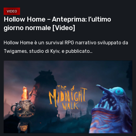
Hollow Home – Anteprima: l’ultimo
giorno normale [Video]
Hollow Home è un survival RPG narrativo sviluppato da
Twigames, studio di Kyiv, e pubblicato…
The
Midnight
Walk,
la
recensione:
una
malinconica
fiaba
gotica