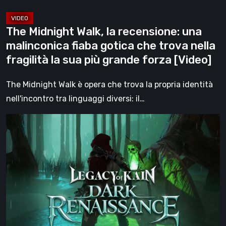
che
trova
The Midnight Walk, la recensione: una
nella
malinconica fiaba gotica che trova nella
fragilità
fragilità la sua più grande forza [Video]
la
sua
The Midnight Walk è opera che trova la propria identità
più
nell'incontro tra linguaggi diversi: il…
grande
Legacy
forza
of
[Video]
Kain:
Dark
Renaissance,
un
prequel
non