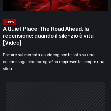
recensione:
quando
il
silenzio
A Quiet Place: The Road Ahead, la
è
recensione: quando il silenzio è vita
vita
[Video]
[Video]
Portare sul mercato un videogioco basato su una
celebre saga cinematografica rappresenta sempre una
sfida…