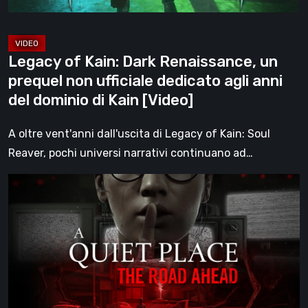
ufficiale
dedicato
agli
Legacy of Kain: Dark Renaissance, un
anni
prequel non ufficiale dedicato agli anni
del
del dominio di Kain [Video]
dominio
di
A oltre vent'anni dall'uscita di Legacy of Kain: Soul
Kain
Reaver, pochi universi narrativi continuano ad…
[Video]
A
Quiet
Place:
The
Road
Ahead,
la