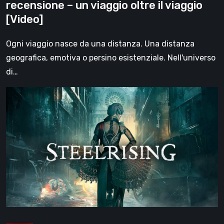
recensione – un viaggio oltre il viaggio
il
[Video]
viaggio
[Video]
Ogni viaggio nasce da una distanza. Una distanza
geografica, emotiva o persino esistenziale. Nell'universo
di…
Steelrising,
la
recensione:
rivoluzione
sotto
ingranaggi
[Video]