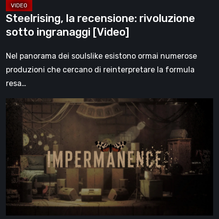
Steelrising, la recensione: rivoluzione
sotto ingranaggi [Video]
Nel panorama dei soulslike esistono ormai numerose
produzioni che cercano di reinterpretare la formula
resa…
Impermanence:
costruire
un
santuario
nel
teatro
dei
fantasmi
[Video]