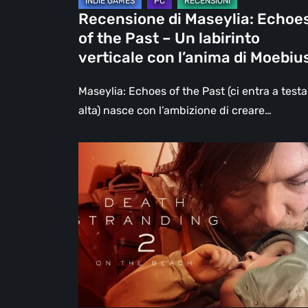
labirinto
Recensione di Maseylia: Echoe
verticale
of the Past – Un labirinto
con
verticale con l’anima di Moebiu
l’anima
di
Maseylia: Echoes of the Past (ci entra a testa
Moebius
alta) nasce con l’ambizione di creare…
Death
Stranding
2:
On
the
Beach,
la
recensione
–