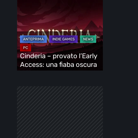
Cinderia
–
provato
l’Early
Access:
una
fiaba
Cinderia – provato l’Early
oscura
Access: una fiaba oscura