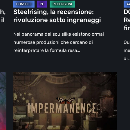
La
h,
Steelrising, la recensione:
D
fin
il
rivoluzione sotto ingranaggi
Re
del
fi
del
Nel panorama dei soulslike esistono ormai
Sl
numerose produzioni che cercano di
Qu
reinterpretare la formula resa…
me
di
Impermanence:
costruire
un
santuario
nel
teatro
dei