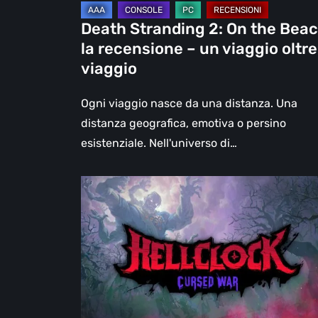
un
Death Stranding 2: On the Beac
viaggio
la recensione – un viaggio oltre 
oltre
viaggio
il
viaggio
Ogni viaggio nasce da una distanza. Una
distanza geografica, emotiva o persino
esistenziale. Nell'universo di…
Hell
Clock:
Cursed
War
–
recensione:
Più