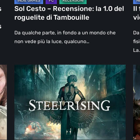
Tambouille
s
Sol Cesto – Recensione: la 1.0 del
Il
roguelite di Tambouille
v
s
Da qualche parte, in fondo a un mondo che
Da 
non vede più la luce, qualcuno…
fis
La
Steelrising,
DO
la
Th
recensione:
Da
rivoluzione
Ag
sotto
–
ingranaggi
Rev
la
re
|