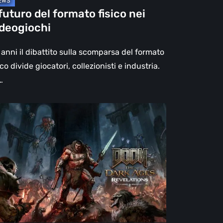
 futuro del formato fisico nei
ideogiochi
anni il dibattito sulla scomparsa del formato
ico divide giocatori, collezionisti e industria.
…
OM:
e
rk
es
elations,
censione