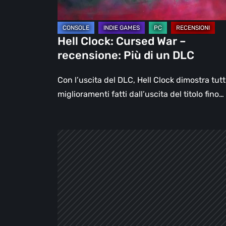
di
un
DLC
Hell Clock: Cursed War –
recensione: Più di un DLC
Con l’uscita del DLC, Hell Clock dimostra tutti
miglioramenti fatti dall’uscita del titolo fino…