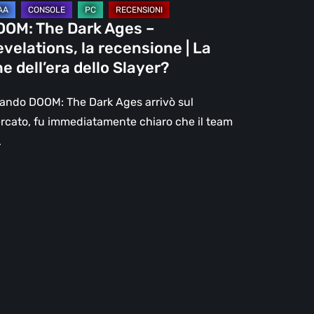
OOM: The Dark Ages –
e
velations, la recensione | La
l’era
ne dell’era dello Slayer?
lo
ayer?
ando DOOM: The Dark Ages arrivò sul
rcato, fu immediatamente chiaro che il team
…