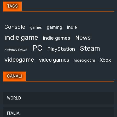
TAGS
Console
gaming
indie
games
indie game
News
indie games
PC
Steam
PlayStation
Nintendo Switch
videogame
video games
Xbox
videogiochi
CANALI
WORLD
ITALIA