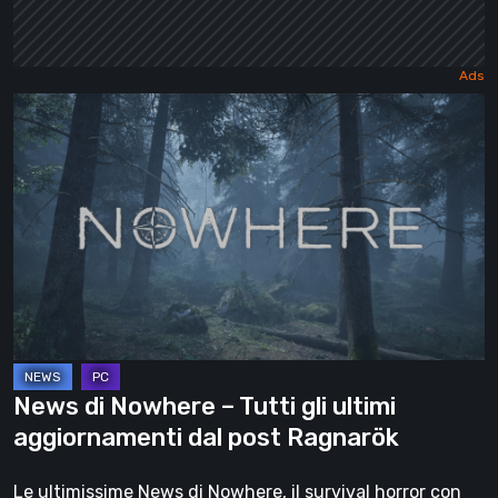
News
di
Nowhere
–
Tutti
gli
ultimi
aggiornamenti
dal
post
News di Nowhere – Tutti gli ultimi
Ragnarök
aggiornamenti dal post Ragnarök
Le ultimissime News di Nowhere, il survival horror con