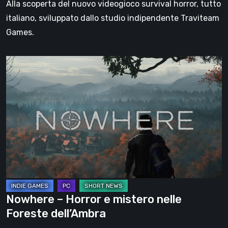
Alla scoperta del nuovo videogioco survival horror, tutto
Outlast
italiano, sviluppato dallo studio indipendente Traviteam
e
Games.
Jurassic
Park
Nowhere
–
Horror
e
mistero
nelle
Foreste
dell’Ambra
Nowhere – Horror e mistero nelle
Foreste dell’Ambra