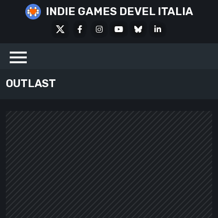
Skip
INDIE GAMES DEVEL ITALIA
to
X
Facebook
Instagram
Youtube
Bluesky
LinkedIn
content
Social
OUTLAST