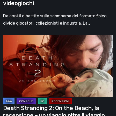
videogiochi
Da anni il dibattito sulla scomparsa del formato fisico
divide giocatori, collezionisti e industria. La…
Death
Stranding
2:
On
the
Beach,
la
recensione
–
un
Death Stranding 2: On the Beach, la
viaggio
recensione – un viaggio oltre il viaggio