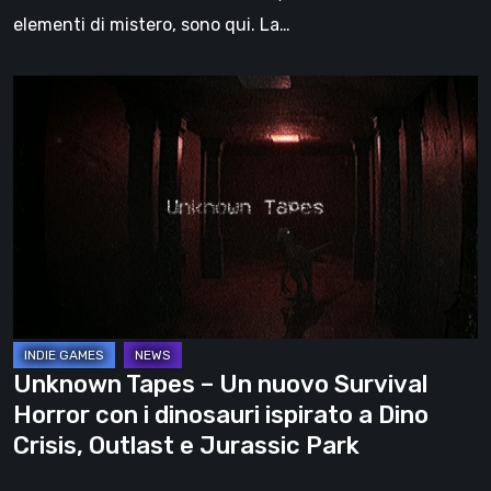
elementi di mistero, sono qui. La…
Unknown
Tapes
–
Un
nuovo
Survival
Horror
con
i
dinosauri
Unknown Tapes – Un nuovo Survival
ispirato
Horror con i dinosauri ispirato a Dino
a
Crisis, Outlast e Jurassic Park
Dino
Crisis,