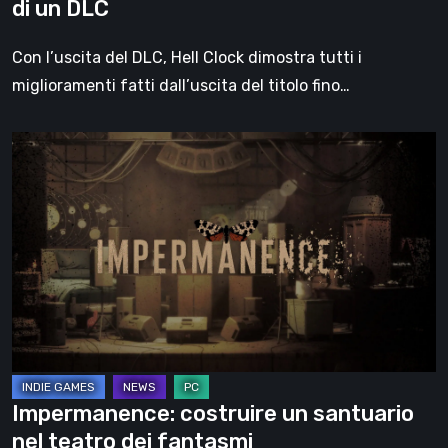
di un DLC
Con l’uscita del DLC, Hell Clock dimostra tutti i
miglioramenti fatti dall’uscita del titolo fino…
Impermanence:
costruire
un
santuario
nel
teatro
dei
fantasmi
Impermanence: costruire un santuario
nel teatro dei fantasmi