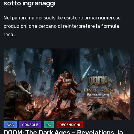
sotto ingranaggi
Nel panorama dei soulslike esistono ormai numerose
produzioni che cercano di reinterpretare la formula
resa…
DOOM:
The
Dark
Ages
–
Revelations,
la
recensione
|
La
DOOM: The Dark Ages – Revelations, la