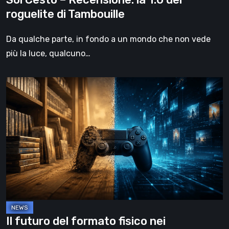
roguelite di Tambouille
Da qualche parte, in fondo a un mondo che non vede
più la luce, qualcuno…
Il
futuro
del
formato
fisico
nei
videogiochi
Il futuro del formato fisico nei