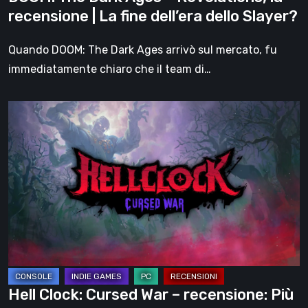
fine
recensione | La fine dell’era dello Slayer?
dell’era
dello
Quando DOOM: The Dark Ages arrivò sul mercato, fu
Slayer?
immediatamente chiaro che il team di…
Hell
Clock:
Cursed
War
–
recensione:
Più
di
un
DLC
Hell Clock: Cursed War – recensione: Più