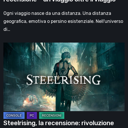
oltre
il
Ogni viaggio nasce da una distanza. Una distanza
viaggio
geografica, emotiva o persino esistenziale. Nell'universo
di…
Steelrising,
la
recensione:
rivoluzione
sotto
ingranaggi
Steelrising, la recensione: rivoluzione