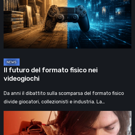
formato
fisico
nei
videogiochi
Il futuro del formato fisico nei
videogiochi
Da anni il dibattito sulla scomparsa del formato fisico
divide giocatori, collezionisti e industria. La…
Death
Stranding
2: