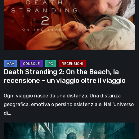
On
the
Beach,
la
recensione
–
un
viaggio
Death Stranding 2: On the Beach, la
oltre
recensione – un viaggio oltre il viaggio
il
viaggio
Ogni viaggio nasce da una distanza. Una distanza
geografica, emotiva o persino esistenziale. Nell'universo
di…
Steelrising,
la