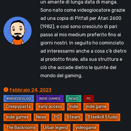
un amante di lunga data di manga.
Sono nato come videogiocatore grazie
ad una copia di Pitfall per Atari 2600
(1982), e così sono cresciuto di pari
passo al mio medium preferito fino ai
giorni nostri. In seguito ho cominciato
ad interessarmi anche a cosa c'è dietro
al prodotto finale, alla sua struttura e
ciò che accade dietro le quinte del
mondo del gaming.
Febbraio 24, 2023
Creepypasta
early access
indie
indie game
indie games
News
PC
Steam
Steelkrill Studio
The Backrooms
Urban legend
videogame