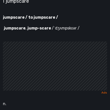
I jumpscare
jumpscare / to jumpscare /
jumpscare
,
jump-scare
/ˈdʒʌmpskɛər /
n.