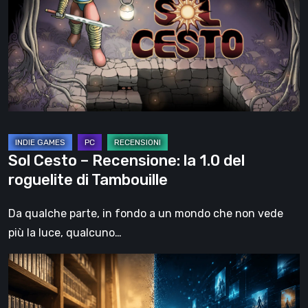
Recensione:
la
1.0
del
roguelite
di
Tambouille
Sol Cesto – Recensione: la 1.0 del
roguelite di Tambouille
Da qualche parte, in fondo a un mondo che non vede
più la luce, qualcuno…
Il
futuro
del