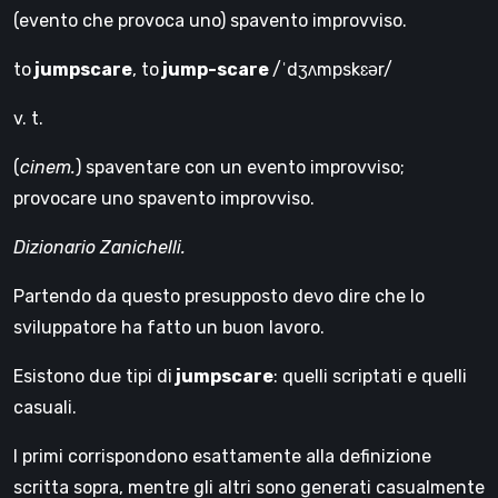
(evento che provoca uno) spavento improvviso.
to
jumpscare
, to
jump-scare
/ˈdʒʌmpskɛər/
v. t.
(
cinem.
) spaventare con un evento improvviso;
provocare uno spavento improvviso.
Dizionario Zanichelli.
Partendo da questo presupposto devo dire che lo
sviluppatore ha fatto un buon lavoro.
Esistono due tipi di
jumpscare
: quelli scriptati e quelli
casuali.
I primi corrispondono esattamente alla definizione
scritta sopra, mentre gli altri sono generati casualmente