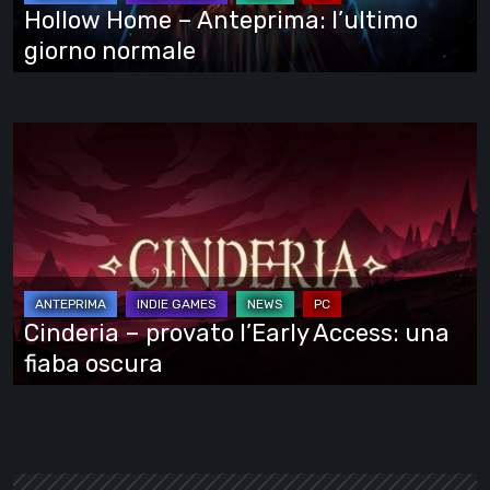
normale
Hollow Home – Anteprima: l’ultimo
giorno normale
Cinderia
–
provato
l’Early
Access:
una
fiaba
Cinderia – provato l’Early Access: una
oscura
fiaba oscura