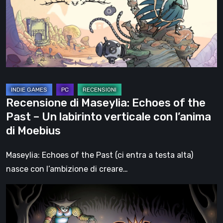
of
the
Past
–
Un
labirinto
verticale
Recensione di Maseylia: Echoes of the
con
Past – Un labirinto verticale con l’anima
l’anima
di Moebius
di
Moebius
Maseylia: Echoes of the Past (ci entra a testa alta)
nasce con l’ambizione di creare…
Sol
Cesto
–