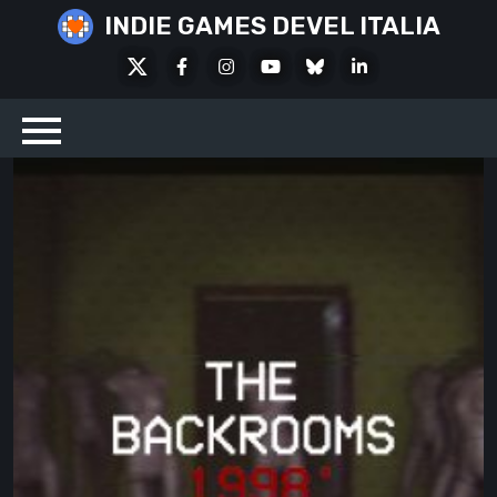
Skip
INDIE GAMES DEVEL ITALIA
to
X
Facebook
Instagram
Youtube
Bluesky
LinkedIn
content
Social