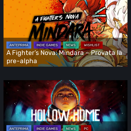
A
vede
Fighter’s
tutto
Nova:
Mindara
–
Provata
la
A Fighter’s Nova: Mindara – Provata la
pre-
pre-alpha
alpha
Hollow
Home
–
Anteprima:
l’ultimo
giorno