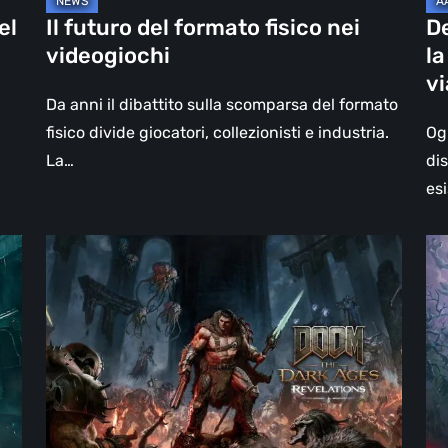
un
el
Il futuro del formato fisico nei
D
vi
videogiochi
la
olt
v
il
Da anni il dibattito sulla scomparsa del formato
vi
fisico divide giocatori, collezionisti e industria.
Og
La…
di
esi
DOOM:
Hel
The
Clo
Dark
Cu
Ages
Wa
–
–
Revelations,
re
la
Pi
recensione
di