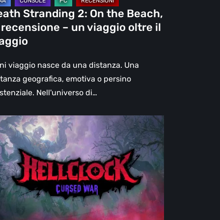
eath Stranding 2: On the Beach,
aggio
 recensione – un viaggio oltre il
re
iaggio
aggio
ni viaggio nasce da una distanza. Una
stanza geografica, emotiva o persino
stenziale. Nell'universo di…
l
ck:
rsed
r
censione:
ù