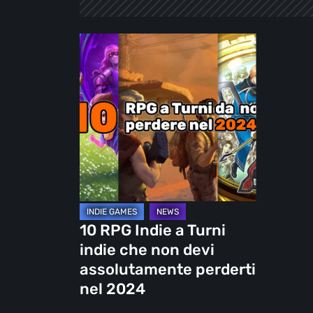
10
RPG
Indie
a
Turni
indie
che
non
devi
assolutamente
10 RPG Indie a Turni
perderti
indie che non devi
nel
assolutamente perderti
2024
nel 2024