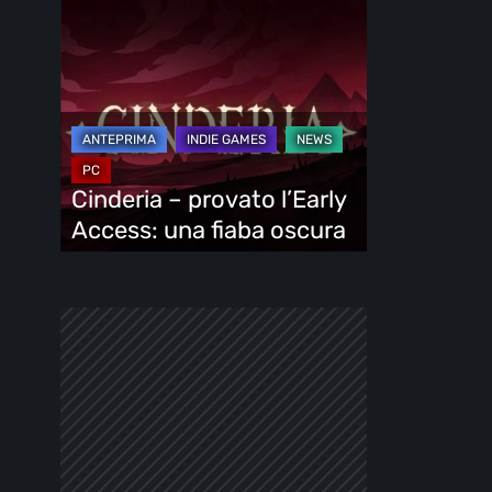
Cinderia
–
provato
l’Early
Access:
una
fiaba
Cinderia – provato l’Early
oscura
Access: una fiaba oscura