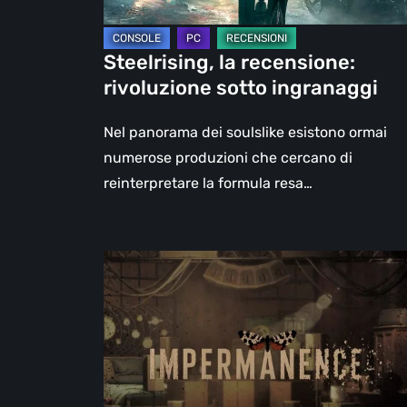
Steelrising, la recensione:
rivoluzione sotto ingranaggi
Nel panorama dei soulslike esistono ormai
numerose produzioni che cercano di
reinterpretare la formula resa…
Impermanence:
costruire
un
santuario
nel
teatro