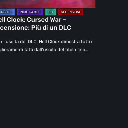
C
ll Clock: Cursed War –
censione: Più di un DLC
 l’uscita del DLC, Hell Clock dimostra tutti i
lioramenti fatti dall’uscita del titolo fino…