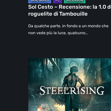
Tambouille
Sol Cesto – Recensione: la 1.0 d
roguelite di Tambouille
Da qualche parte, in fondo a un mondo che
non vede più la luce, qualcuno…
Steelrising,
la
recensione:
rivoluzione
sotto
ingranaggi