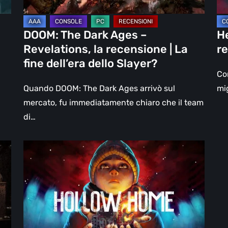
|
un
La
DL
DOOM: The Dark Ages –
He
fine
Revelations, la recensione | La
re
dell’era
fine dell’era dello Slayer?
dello
Con
Slayer?
Quando DOOM: The Dark Ages arrivò sul
mig
mercato, fu immediatamente chiaro che il team
di…
Hollow
Home
–
Anteprima:
l’ultimo
giorno