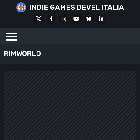
Skip
INDIE GAMES DEVEL ITALIA
to
X
Facebook
Instagram
Youtube
Bluesky
LinkedIn
content
Social
RIMWORLD