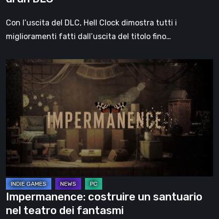
Con l’uscita del DLC, Hell Clock dimostra tutti i
miglioramenti fatti dall’uscita del titolo fino…
Impermanence:
costruire
un
santuario
nel
teatro
dei
fantasmi
Impermanence: costruire un santuario
nel teatro dei fantasmi