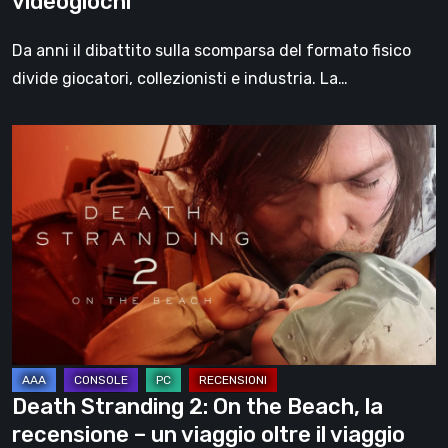
videogiochi
Da anni il dibattito sulla scomparsa del formato fisico
divide giocatori, collezionisti e industria. La…
Death
Stranding
2:
On
the
Beach,
la
recensione
–
un
Death Stranding 2: On the Beach, la
viaggio
recensione – un viaggio oltre il viaggio
oltre