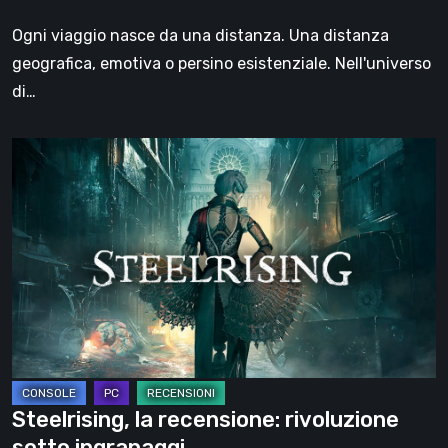
il
Ogni viaggio nasce da una distanza. Una distanza
viaggio
geografica, emotiva o persino esistenziale. Nell'universo
di…
Steelrising,
la
recensione:
rivoluzione
sotto
ingranaggi
Steelrising, la recensione: rivoluzione
sotto ingranaggi