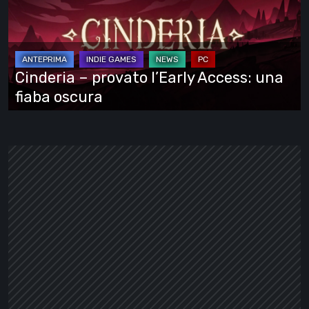
l’Early
Access:
una
fiaba
Cinderia – provato l’Early Access: una
oscura
fiaba oscura