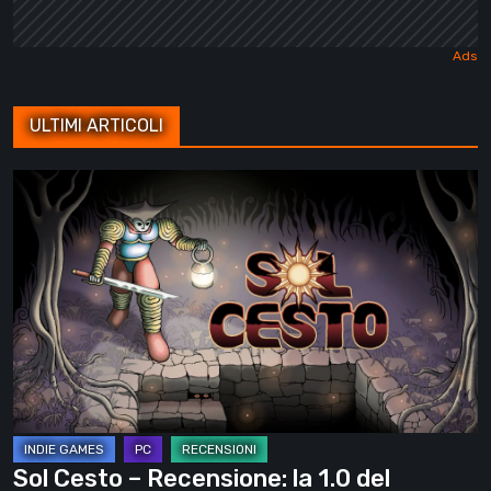
ULTIMI ARTICOLI
Sol
Cesto
–
Recensione:
la
1.0
del
roguelite
di
Tambouille
Sol Cesto – Recensione: la 1.0 del