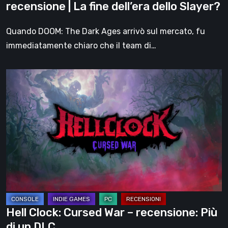
recensione | La fine dell’era dello Slayer?
dell’era
dello
Quando DOOM: The Dark Ages arrivò sul mercato, fu
Slayer?
immediatamente chiaro che il team di…
Hell
Clock:
Cursed
War
–
recensione:
Più
di
un
DLC
Hell Clock: Cursed War – recensione: Più
di un DLC