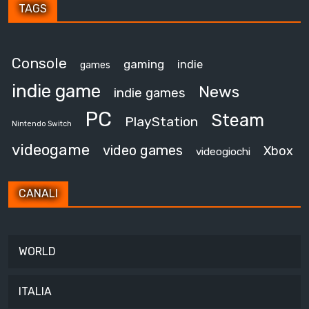
TAGS
Console
gaming
indie
games
indie game
News
indie games
PC
Steam
PlayStation
Nintendo Switch
videogame
video games
Xbox
videogiochi
CANALI
WORLD
ITALIA