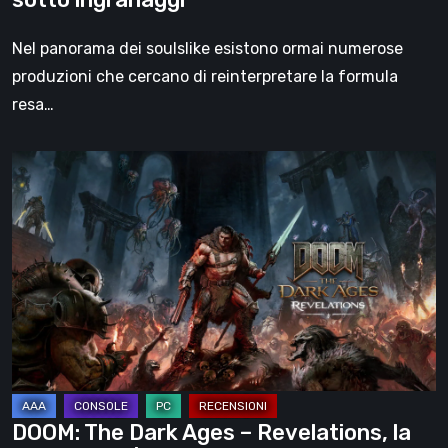
Nel panorama dei soulslike esistono ormai numerose
produzioni che cercano di reinterpretare la formula
resa…
DOOM:
The
Dark
Ages
–
Revelations,
la
recensione
|
La
DOOM: The Dark Ages – Revelations, la
fine