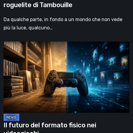
roguelite di Tambouille
Da qualche parte, in fondo a un mondo che non vede
più la luce, qualcuno…
Il
futuro
del
formato
fisico
nei
videogiochi
Il futuro del formato fisico nei