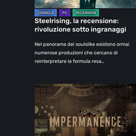
Steelrising, la recensione:
rivoluzione sotto ingranaggi
Nel panorama dei soulslike esistono ormai
numerose produzioni che cercano di
reinterpretare la formula resa…
Impermanence:
costruire
un
santuario
nel
teatro