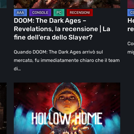
|
un
La
DL
DOOM: The Dark Ages –
He
fine
Revelations, la recensione | La
re
dell’era
fine dell’era dello Slayer?
dello
Con
Slayer?
Quando DOOM: The Dark Ages arrivò sul
mig
mercato, fu immediatamente chiaro che il team
di…
Hollow
Home
–
Anteprima:
l’ultimo
giorno