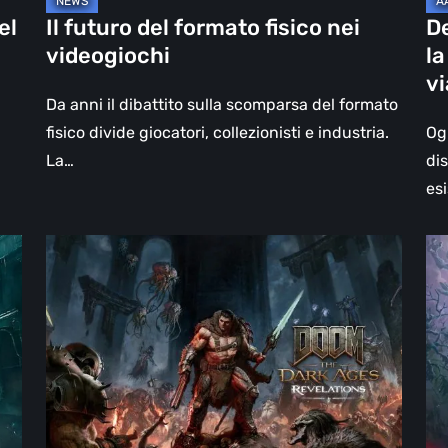
un
el
Il futuro del formato fisico nei
D
vi
videogiochi
la
olt
v
il
Da anni il dibattito sulla scomparsa del formato
vi
fisico divide giocatori, collezionisti e industria.
Og
La…
di
esi
DOOM:
Hel
The
Clo
Dark
Cu
Ages
Wa
–
–
Revelations,
re
la
Pi
recensione
di