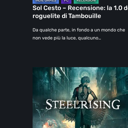
Tambouille
Sol Cesto – Recensione: la 1.0 d
roguelite di Tambouille
Da qualche parte, in fondo a un mondo che
non vede più la luce, qualcuno…
Steelrising,
la
recensione:
rivoluzione
sotto
ingranaggi