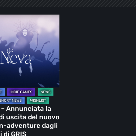
iata
ure
– Annunciata la
di uscita del nuovo
n-adventure dagli
i di GRIS