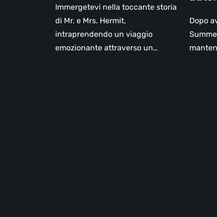
GRIS
Immergetevi nella toccante storia
di Mr. e Mrs. Hermit,
Dopo av
intraprendendo un viaggio
Summer
emozionante attraverso un…
mantenu