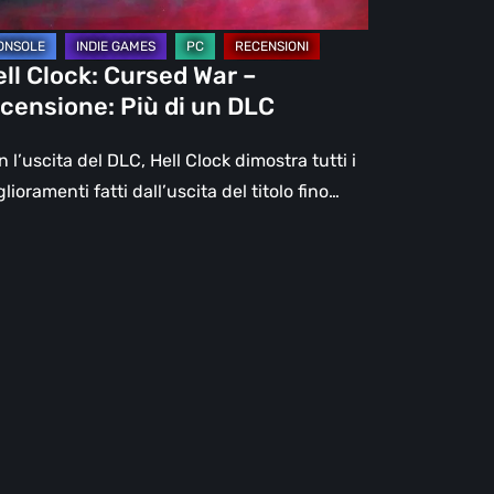
C
ll Clock: Cursed War –
censione: Più di un DLC
 l’uscita del DLC, Hell Clock dimostra tutti i
lioramenti fatti dall’uscita del titolo fino…