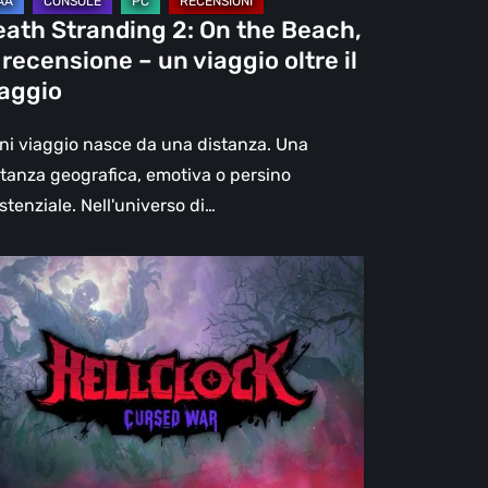
eath Stranding 2: On the Beach,
aggio
 recensione – un viaggio oltre il
re
iaggio
aggio
ni viaggio nasce da una distanza. Una
stanza geografica, emotiva o persino
stenziale. Nell'universo di…
l
ck:
rsed
r
censione:
ù