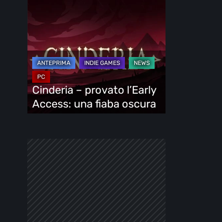
Cinderia
–
provato
l’Early
Access:
una
fiaba
Cinderia – provato l’Early
oscura
Access: una fiaba oscura