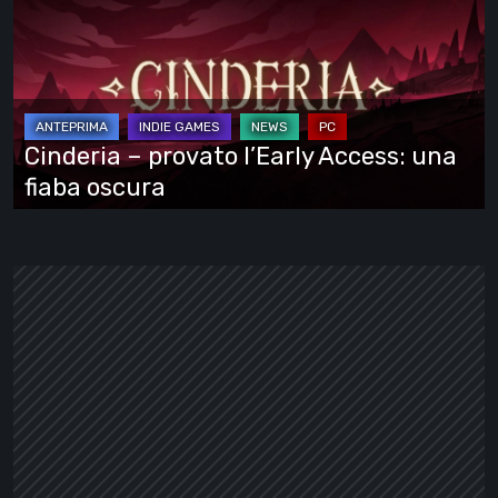
provato
l’Early
Access:
una
fiaba
Cinderia – provato l’Early Access: una
oscura
fiaba oscura