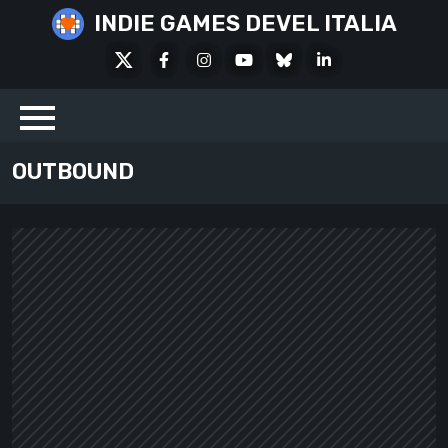
Skip
INDIE GAMES DEVEL ITALIA
to
X
Facebook
Instagram
Youtube
Bluesky
LinkedIn
content
Social
OUTBOUND