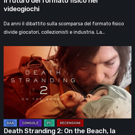
Il futuro del formato fisico nei
videogiochi
Da anni il dibattito sulla scomparsa del formato fisico
divide giocatori, collezionisti e industria. La…
Death
Stranding
2:
On
the
Beach,
la
recensione
–
un
Death Stranding 2: On the Beach, la
viaggio