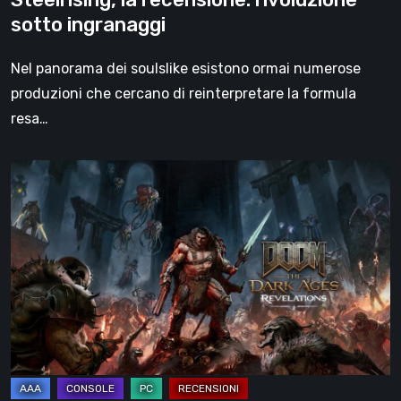
sotto ingranaggi
Nel panorama dei soulslike esistono ormai numerose
produzioni che cercano di reinterpretare la formula
resa…
DOOM:
The
Dark
Ages
–
Revelations,
la
recensione
|
La