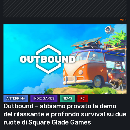
Outbound
–
abbiamo
provato
la
demo
del
rilassante
e
profondo
Outbound – abbiamo provato la demo
survival
del rilassante e profondo survival su due
su
ruote di Square Glade Games
due