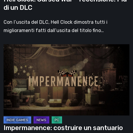
di un DLC
Con l’uscita del DLC, Hell Clock dimostra tutti i
miglioramenti fatti dall’uscita del titolo fino…
Impermanence:
costruire
un
santuario
nel
teatro
dei
fantasmi
Impermanence: costruire un santuario