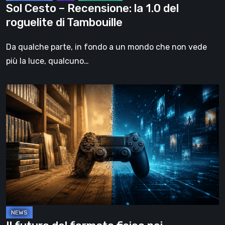
Sol Cesto – Recensione: la 1.0 del
roguelite di Tambouille
Da qualche parte, in fondo a un mondo che non vede
più la luce, qualcuno…
Il
futuro
del
formato
fisico
nei
videogiochi