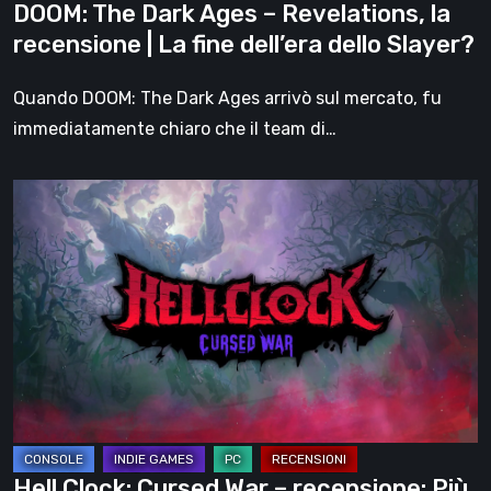
DOOM: The Dark Ages – Revelations, la
fine
recensione | La fine dell’era dello Slayer?
dell’era
dello
Quando DOOM: The Dark Ages arrivò sul mercato, fu
Slayer?
immediatamente chiaro che il team di…
Hell
Clock:
Cursed
War
–
recensione:
Più
di
un
DLC
Hell Clock: Cursed War – recensione: Più