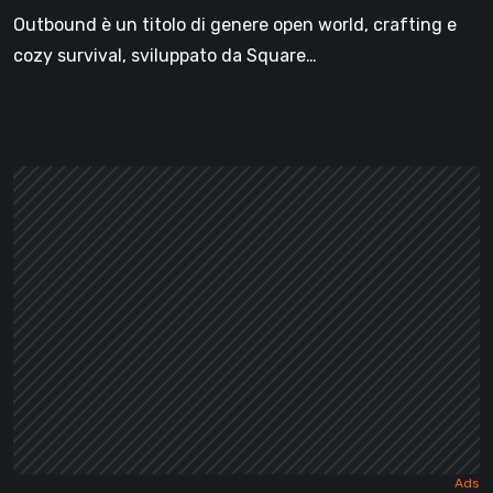
ruote
Outbound è un titolo di genere open world, crafting e
di
cozy survival, sviluppato da Square…
Square
Glade
Games