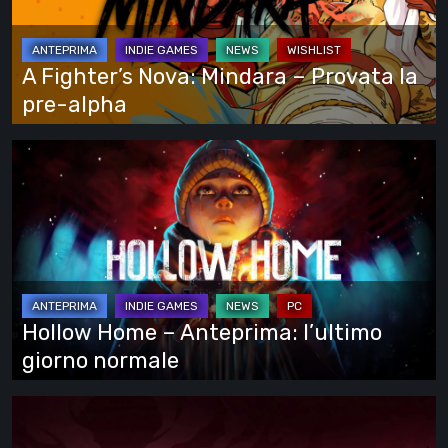
–
Provata
la
A Fighter’s Nova: Mindara – Provata la
pre-
pre-alpha
alpha
Hollow
Home
–
Anteprima:
l’ultimo
giorno
normale
Hollow Home – Anteprima: l’ultimo
giorno normale
Cinderia
–