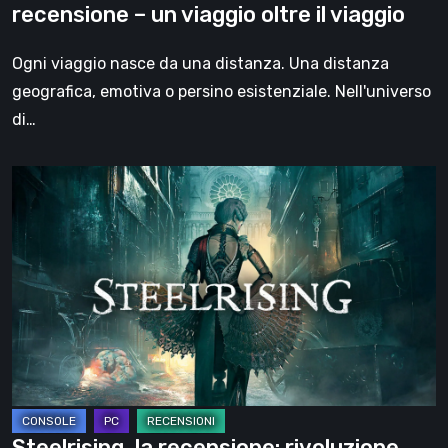
recensione – un viaggio oltre il viaggio
oltre
il
Ogni viaggio nasce da una distanza. Una distanza
viaggio
geografica, emotiva o persino esistenziale. Nell'universo
di…
Steelrising,
la
recensione:
rivoluzione
sotto
ingranaggi
Steelrising, la recensione: rivoluzione