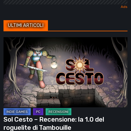
ULTIMI ARTICOLI
Sol
Cesto
–
Recensione:
la
1.0
del
roguelite
di
Tambouille
Sol Cesto – Recensione: la 1.0 del
roguelite di Tambouille