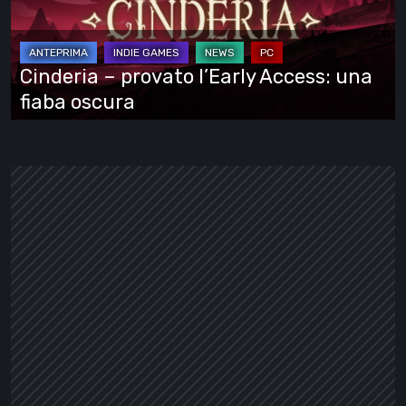
Access:
una
fiaba
Cinderia – provato l’Early Access: una
oscura
fiaba oscura