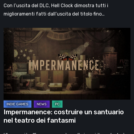
Con l’uscita del DLC, Hell Clock dimostra tutti i
miglioramenti fatti dall’uscita del titolo fino…
Impermanence:
costruire
un
santuario
nel
teatro
dei
fantasmi
Impermanence: costruire un santuario
nel teatro dei fantasmi