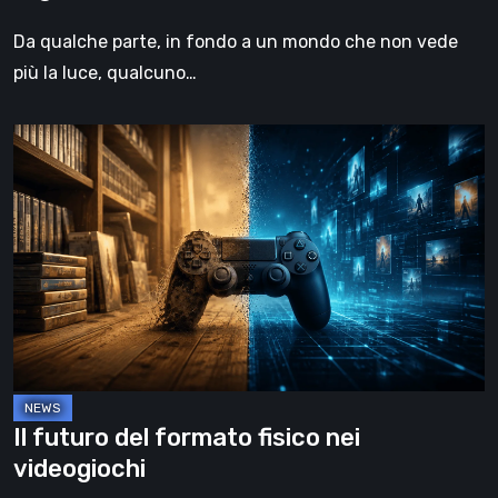
Da qualche parte, in fondo a un mondo che non vede
più la luce, qualcuno…
Il
futuro
del
formato
fisico
nei
videogiochi
Il futuro del formato fisico nei
videogiochi