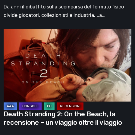
Da anni il dibattito sulla scomparsa del formato fisico
divide giocatori, collezionisti e industria. La…
Death
Stranding
2:
On
the
Beach,
la
recensione
–
un
Death Stranding 2: On the Beach, la
viaggio
recensione – un viaggio oltre il viaggio
oltre
il