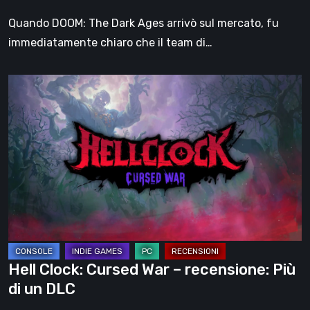
dello
Quando DOOM: The Dark Ages arrivò sul mercato, fu
Slayer?
immediatamente chiaro che il team di…
Hell
Clock:
Cursed
War
–
recensione:
Più
di
un
DLC
Hell Clock: Cursed War – recensione: Più
di un DLC