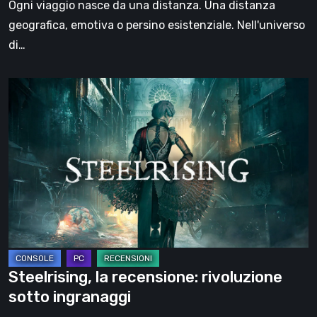
Ogni viaggio nasce da una distanza. Una distanza
viaggio
geografica, emotiva o persino esistenziale. Nell'universo
di…
Steelrising,
la
recensione:
rivoluzione
sotto
ingranaggi
Steelrising, la recensione: rivoluzione
sotto ingranaggi