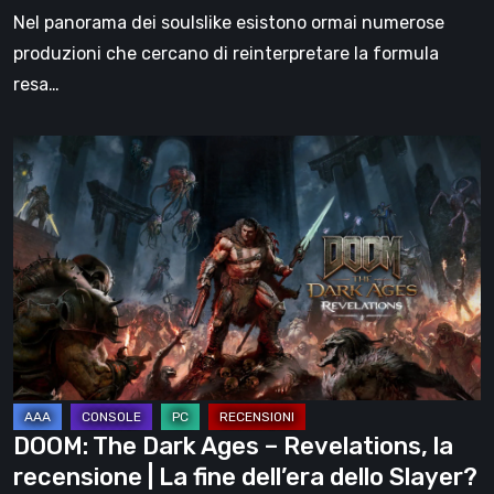
Nel panorama dei soulslike esistono ormai numerose
produzioni che cercano di reinterpretare la formula
resa…
DOOM:
The
Dark
Ages
–
Revelations,
la
recensione
|
La
DOOM: The Dark Ages – Revelations, la
fine
recensione | La fine dell’era dello Slayer?
dell’era