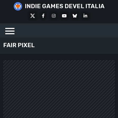
Skip
INDIE GAMES DEVEL ITALIA
to
X
Facebook
Instagram
Youtube
Bluesky
LinkedIn
content
Social
FAIR PIXEL