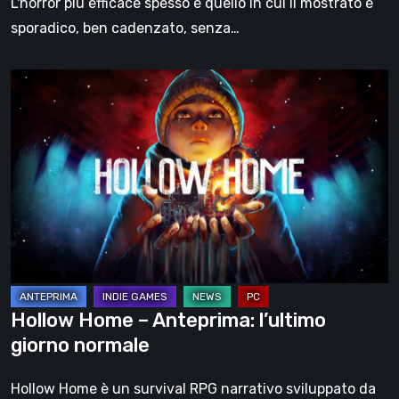
L'horror più efficace spesso è quello in cui il mostrato è
sporadico, ben cadenzato, senza…
Hollow
Home
–
Anteprima:
l’ultimo
giorno
normale
Hollow Home – Anteprima: l’ultimo
giorno normale
Hollow Home è un survival RPG narrativo sviluppato da