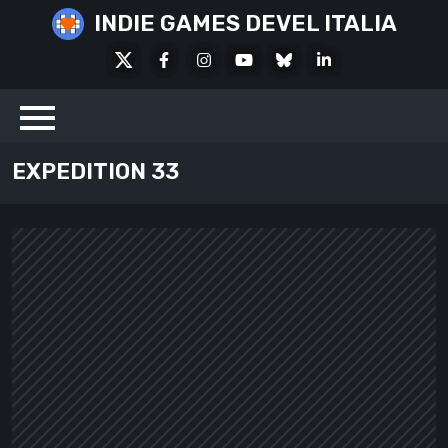
Skip
INDIE GAMES DEVEL ITALIA
to
X
Facebook
Instagram
Youtube
Bluesky
LinkedIn
content
Social
EXPEDITION 33