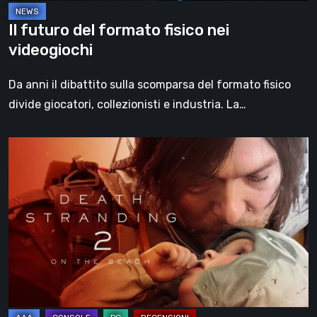
Il futuro del formato fisico nei
videogiochi
Da anni il dibattito sulla scomparsa del formato fisico
divide giocatori, collezionisti e industria. La…
Death
Stranding
2:
On
the
Beach,
la
recensione
–