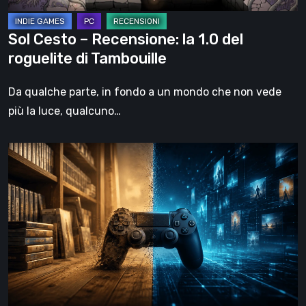
di
Tambouille
Sol Cesto – Recensione: la 1.0 del
roguelite di Tambouille
Da qualche parte, in fondo a un mondo che non vede
più la luce, qualcuno…
Il
futuro
del
formato
fisico
nei
videogiochi