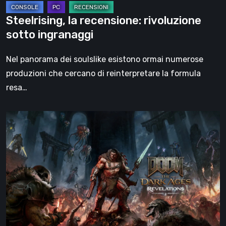
Steelrising, la recensione: rivoluzione
sotto ingranaggi
Nel panorama dei soulslike esistono ormai numerose
produzioni che cercano di reinterpretare la formula
resa…
DOOM:
The
Dark
Ages
–
Revelations,
la
recensione