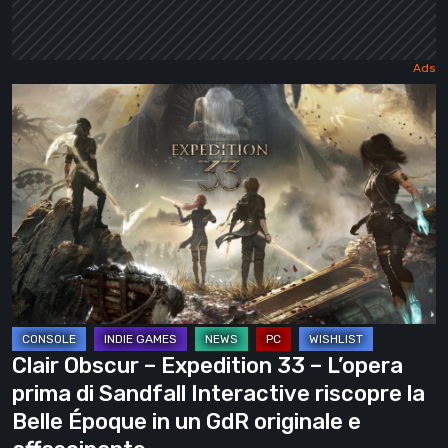
Clair
Obscur
–
Expedition
33
–
L’opera
prima
di
Sandfall
Clair Obscur – Expedition 33 – L’opera
Interactive
prima di Sandfall Interactive riscopre la
riscopre
Belle Époque in un GdR originale e
la