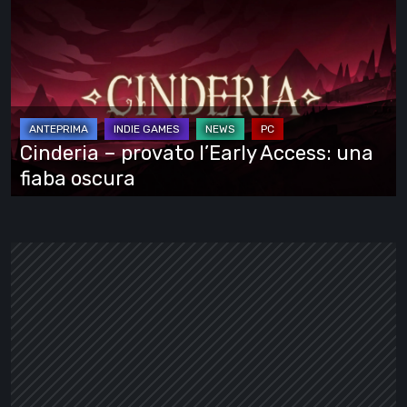
–
provato
l’Early
Access:
una
fiaba
Cinderia – provato l’Early Access: una
oscura
fiaba oscura