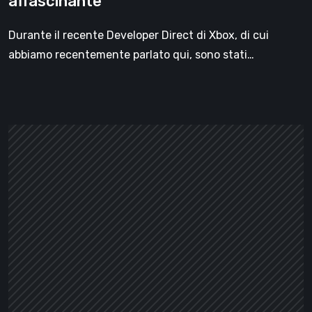
affascinante
Belle
Époque
Durante il recente Developer Direct di Xbox, di cui
in
abbiamo recentemente parlato qui, sono stati…
un
GdR
originale
e
affascinante