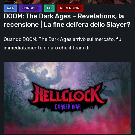
|
La
DOOM: The Dark Ages – Revelations, la
fine
recensione | La fine dell’era dello Slayer?
dell’era
dello
Quando DOOM: The Dark Ages arrivò sul mercato, fu
Slayer?
immediatamente chiaro che il team di…
Hell
Clock:
Cursed
War
–
recensione:
Più
di
un