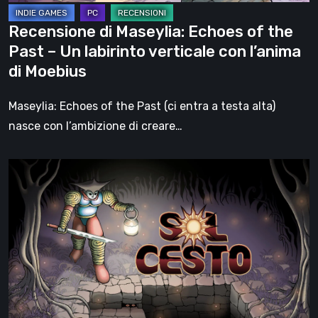
labirinto
Recensione di Maseylia: Echoes of the
verticale
Past – Un labirinto verticale con l’anima
con
di Moebius
l’anima
di
Maseylia: Echoes of the Past (ci entra a testa alta)
Moebius
nasce con l’ambizione di creare…
Sol
Cesto
–
Recensione:
la
1.0
del
roguelite