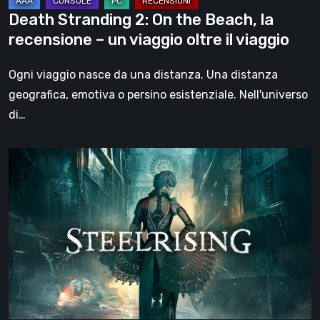
un
Death Stranding 2: On the Beach, la
viaggio
recensione – un viaggio oltre il viaggio
oltre
il
Ogni viaggio nasce da una distanza. Una distanza
viaggio
geografica, emotiva o persino esistenziale. Nell'universo
di…
Steelrising,
la
recensione:
rivoluzione
sotto
ingranaggi