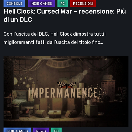
DLC
Hell Clock: Cursed War – recensione: Più
di un DLC
Con l’uscita del DLC, Hell Clock dimostra tutti i
miglioramenti fatti dall’uscita del titolo fino…
Impermanence:
costruire
un
santuario
nel
teatro
dei
fantasmi