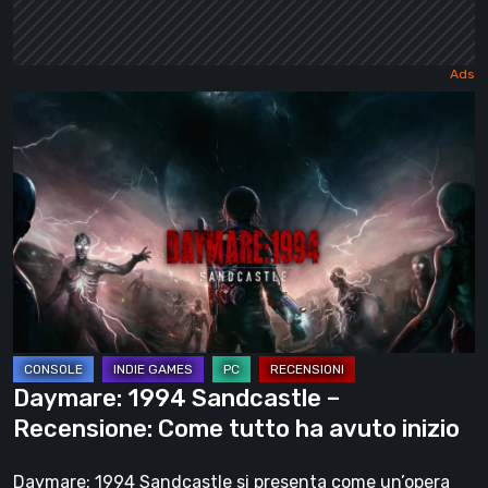
Daymare:
1994
Sandcastle
–
Recensione:
Come
tutto
ha
avuto
inizio
Daymare: 1994 Sandcastle –
Recensione: Come tutto ha avuto inizio
Daymare: 1994 Sandcastle si presenta come un’opera