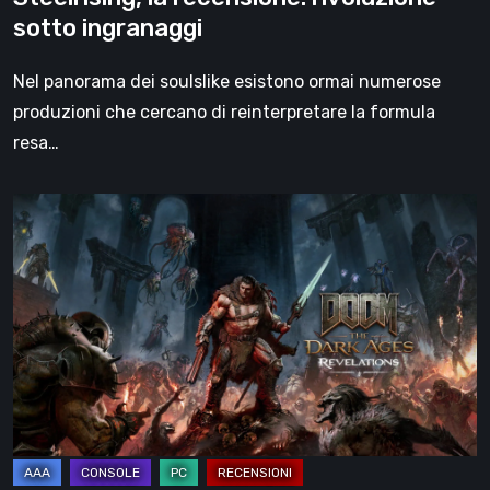
sotto ingranaggi
Nel panorama dei soulslike esistono ormai numerose
produzioni che cercano di reinterpretare la formula
resa…
DOOM:
The
Dark
Ages
–
Revelations,
la
recensione
|
La