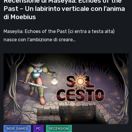
Recensione di Maseylia: Echoes of the
verticale
Past – Un labirinto verticale con l’anima
con
di Moebius
l’anima
di
Maseylia: Echoes of the Past (ci entra a testa alta)
Moebius
nasce con l’ambizione di creare…
Sol
Cesto
–
Recensione:
la
1.0
del
roguelite
di
Tambouille