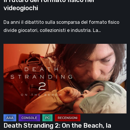
videogiochi
Da anni il dibattito sulla scomparsa del formato fisico
divide giocatori, collezionisti e industria. La…
Death
Stranding
2:
On
the
Beach,
la
recensione
–
un
Death Stranding 2: On the Beach, la
viaggio