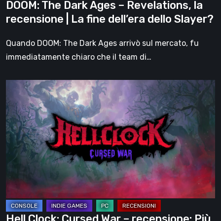
DOOM: The Dark Ages – Revelations, la
fine
recensione | La fine dell’era dello Slayer?
dell’era
dello
Quando DOOM: The Dark Ages arrivò sul mercato, fu
Slayer?
immediatamente chiaro che il team di…
Hell
Clock:
Cursed
War
–
recensione:
Più
di
un
DLC
Hell Clock: Cursed War – recensione: Più