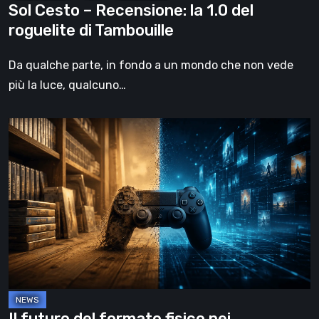
Sol Cesto – Recensione: la 1.0 del
roguelite di Tambouille
Da qualche parte, in fondo a un mondo che non vede
più la luce, qualcuno…
Il
futuro
del
formato
fisico
nei
videogiochi
Il futuro del formato fisico nei