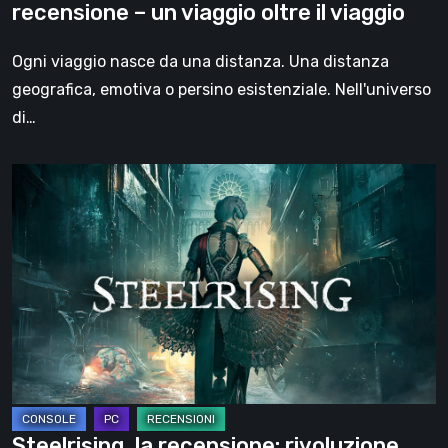
recensione – un viaggio oltre il viaggio
oltre
il
Ogni viaggio nasce da una distanza. Una distanza
viaggio
geografica, emotiva o persino esistenziale. Nell'universo
di…
Steelrising,
la
recensione:
rivoluzione
sotto
ingranaggi
Steelrising, la recensione: rivoluzione