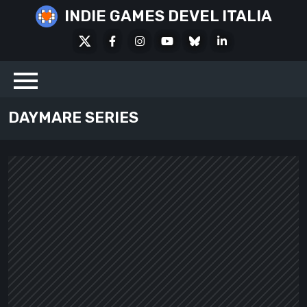
Skip
INDIE GAMES DEVEL ITALIA
to
X
Facebook
Instagram
Youtube
Bluesky
LinkedIn
content
Social
DAYMARE SERIES