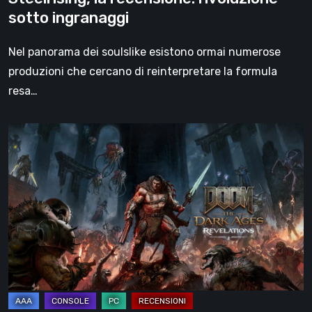
sotto ingranaggi
Nel panorama dei soulslike esistono ormai numerose
produzioni che cercano di reinterpretare la formula
resa…
DOOM:
The
Dark
Ages
–
Revelations,
la
recensione
|
La