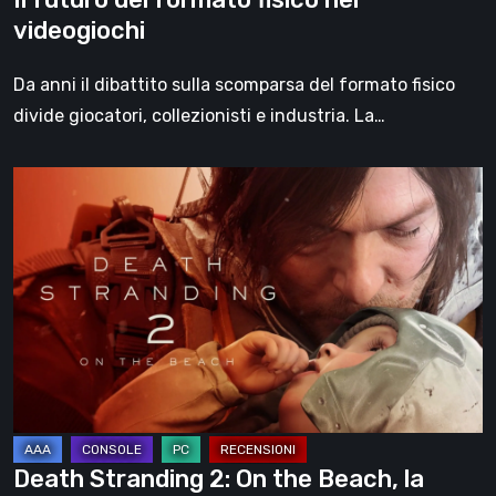
videogiochi
Da anni il dibattito sulla scomparsa del formato fisico
divide giocatori, collezionisti e industria. La…
Death
Stranding
2:
On
the
Beach,
la
recensione
–
un
Death Stranding 2: On the Beach, la
viaggio