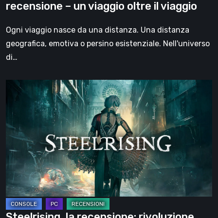
recensione – un viaggio oltre il viaggio
oltre
il
Ogni viaggio nasce da una distanza. Una distanza
viaggio
geografica, emotiva o persino esistenziale. Nell'universo
di…
Steelrising,
la
recensione:
rivoluzione
sotto
ingranaggi
Steelrising, la recensione: rivoluzione