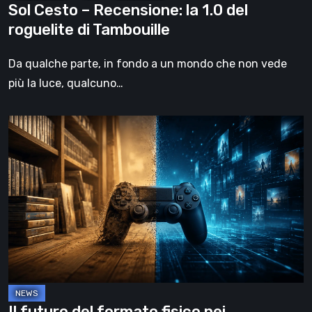
Sol Cesto – Recensione: la 1.0 del
roguelite di Tambouille
Da qualche parte, in fondo a un mondo che non vede
più la luce, qualcuno…
Il
futuro
del
formato
fisico
nei
videogiochi
Il futuro del formato fisico nei