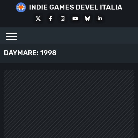
Skip
INDIE GAMES DEVEL ITALIA
to
X
Facebook
Instagram
Youtube
Bluesky
LinkedIn
content
Social
DAYMARE: 1998