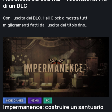
di un DLC
Con l’uscita del DLC, Hell Clock dimostra tutti i
miglioramenti fatti dall’uscita del titolo fino…
Impermanence:
costruire
un
santuario
nel
teatro
dei
fantasmi
Impermanence: costruire un santuario