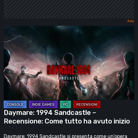
Daymare:
1994
Sandcastle
–
Recensione:
Come
tutto
ha
avuto
inizio
Daymare: 1994 Sandcastle –
Recensione: Come tutto ha avuto inizio
Daymare: 1994 Sandcastle si presenta come un’opera