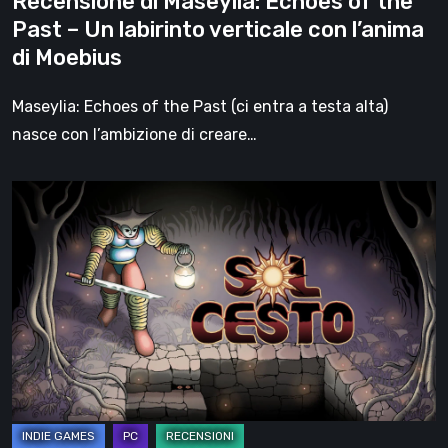
Recensione di Maseylia: Echoes of the
verticale
Past – Un labirinto verticale con l’anima
con
di Moebius
l’anima
di
Maseylia: Echoes of the Past (ci entra a testa alta)
Moebius
nasce con l’ambizione di creare…
Sol
Cesto
–
Recensione:
la
1.0
del
roguelite
di
Tambouille