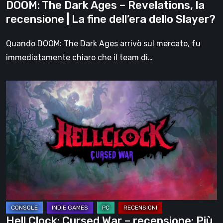
DOOM: The Dark Ages – Revelations, la
fine
recensione | La fine dell’era dello Slayer?
dell’era
dello
Quando DOOM: The Dark Ages arrivò sul mercato, fu
Slayer?
immediatamente chiaro che il team di…
Hell
Clock:
Cursed
War
–
recensione:
Più
di
un
DLC
Hell Clock: Cursed War – recensione: Più