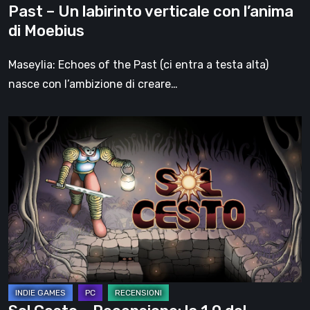
Past – Un labirinto verticale con l’anima
con
di Moebius
l’anima
di
Maseylia: Echoes of the Past (ci entra a testa alta)
Moebius
nasce con l’ambizione di creare…
Sol
Cesto
–
Recensione:
la
1.0
del
roguelite
di
Tambouille