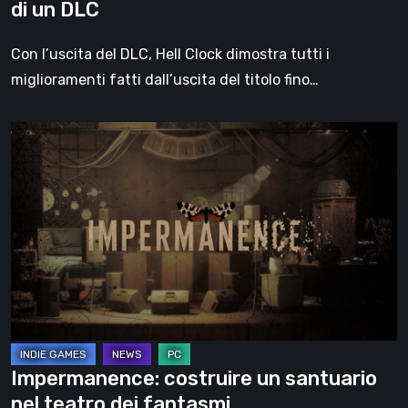
di un DLC
Con l’uscita del DLC, Hell Clock dimostra tutti i
miglioramenti fatti dall’uscita del titolo fino…
Impermanence:
costruire
un
santuario
nel
teatro
dei
fantasmi
Impermanence: costruire un santuario
nel teatro dei fantasmi