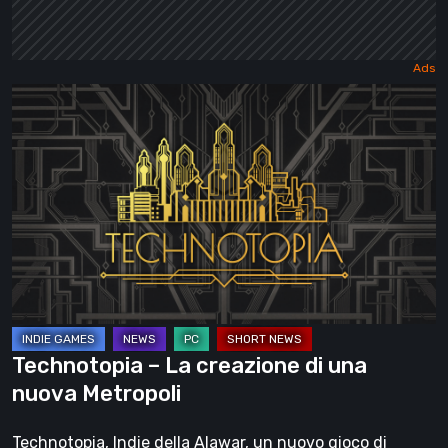
Technotopia
–
La
creazione
di
una
nuova
Metropoli
Technotopia – La creazione di una
nuova Metropoli
Technotopia, Indie della Alawar, un nuovo gioco di