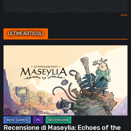
ULTIMI ARTICOLI
Recensione
di
Maseylia:
Echoes
of
the
Past
–
Un
labirinto
Recensione di Maseylia: Echoes of the
verticale