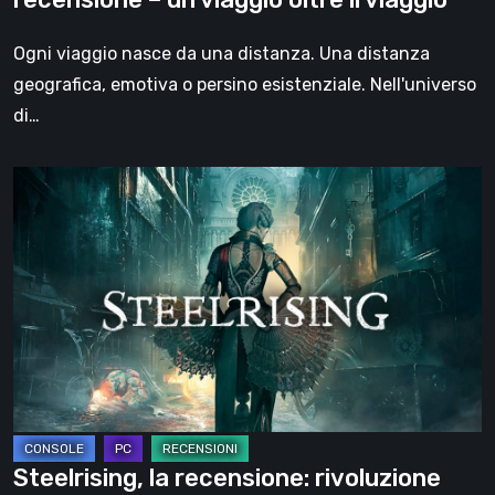
oltre
il
Ogni viaggio nasce da una distanza. Una distanza
viaggio
geografica, emotiva o persino esistenziale. Nell'universo
di…
Steelrising,
la
recensione:
rivoluzione
sotto
ingranaggi
Steelrising, la recensione: rivoluzione