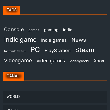
TAGS
Console
gaming
indie
games
indie game
News
indie games
PC
Steam
PlayStation
Nintendo Switch
videogame
video games
Xbox
videogiochi
CANALI
WORLD