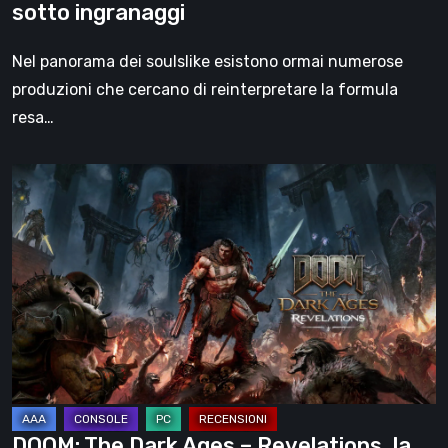
sotto ingranaggi
Nel panorama dei soulslike esistono ormai numerose
produzioni che cercano di reinterpretare la formula
resa…
DOOM:
The
Dark
Ages
–
Revelations,
la
recensione
|
La
DOOM: The Dark Ages – Revelations, la