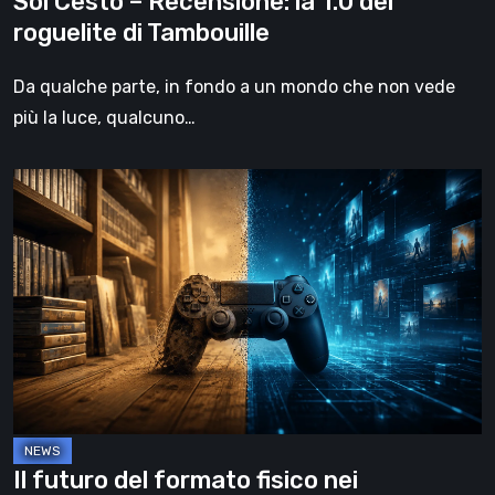
Sol Cesto – Recensione: la 1.0 del
roguelite di Tambouille
Da qualche parte, in fondo a un mondo che non vede
più la luce, qualcuno…
Il
futuro
del
formato
fisico
nei
videogiochi
Il futuro del formato fisico nei