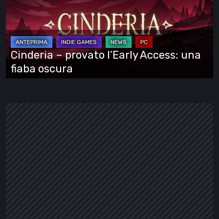
l’Early
Access:
una
fiaba
Cinderia – provato l’Early Access: una
oscura
fiaba oscura