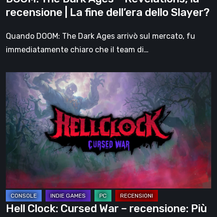
fine
recensione | La fine dell’era dello Slayer?
dell’era
dello
Quando DOOM: The Dark Ages arrivò sul mercato, fu
Slayer?
immediatamente chiaro che il team di…
Hell
Clock:
Cursed
War
–
recensione:
Più
di
un
DLC
Hell Clock: Cursed War – recensione: Più