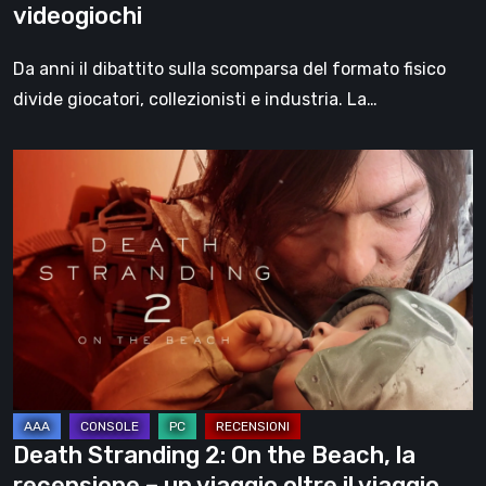
videogiochi
Da anni il dibattito sulla scomparsa del formato fisico
divide giocatori, collezionisti e industria. La…
Death
Stranding
2:
On
the
Beach,
la
recensione
–
un
Death Stranding 2: On the Beach, la
viaggio
recensione – un viaggio oltre il viaggio