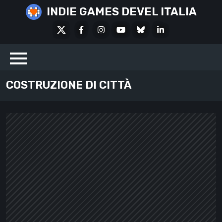
Skip
INDIE GAMES DEVEL ITALIA
to
X
Facebook
Instagram
Youtube
Bluesky
LinkedIn
content
Social
COSTRUZIONE DI CITTÀ