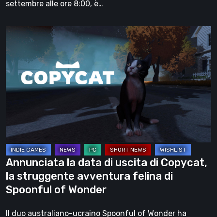
settembre alle ore 8:00, è…
Annunciata
la
data
di
uscita
di
Copycat,
la
struggente
avventura
Annunciata la data di uscita di Copycat,
felina
la struggente avventura felina di
di
Spoonful of Wonder
Spoonful
of
Il duo australiano-ucraino Spoonful of Wonder ha