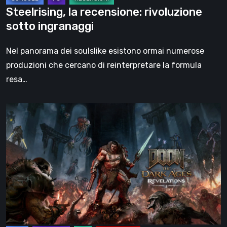
Steelrising, la recensione: rivoluzione
sotto ingranaggi
Nel panorama dei soulslike esistono ormai numerose
produzioni che cercano di reinterpretare la formula
resa…
DOOM:
The
Dark
Ages
–
Revelations,
la
recensione
|