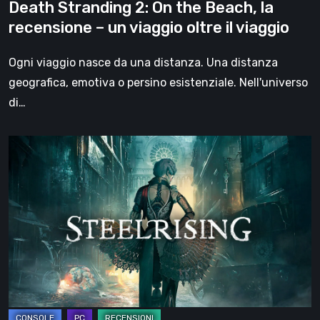
Death Stranding 2: On the Beach, la
viaggio
recensione – un viaggio oltre il viaggio
oltre
il
Ogni viaggio nasce da una distanza. Una distanza
viaggio
geografica, emotiva o persino esistenziale. Nell'universo
di…
Steelrising,
la
recensione:
rivoluzione
sotto
ingranaggi