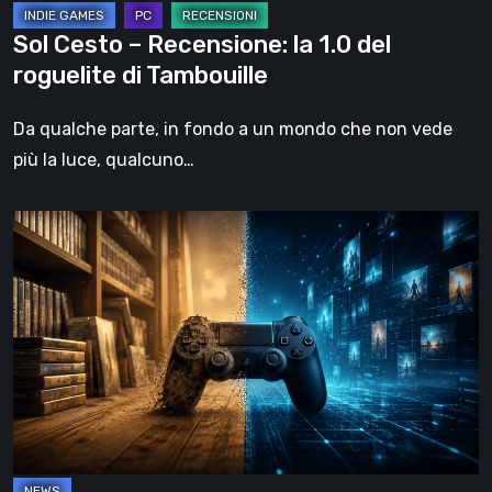
Tambouille
Sol Cesto – Recensione: la 1.0 del
roguelite di Tambouille
Da qualche parte, in fondo a un mondo che non vede
più la luce, qualcuno…
Il
futuro
del
formato
fisico
nei
videogiochi