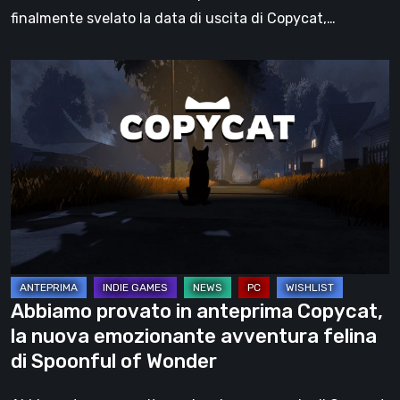
Wonder
finalmente svelato la data di uscita di Copycat,…
Abbiamo
provato
in
anteprima
Copycat,
la
nuova
emozionante
avventura
felina
Abbiamo provato in anteprima Copycat,
di
la nuova emozionante avventura felina
Spoonful
di Spoonful of Wonder
of
Wonder