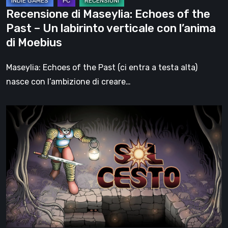
labirinto
Recensione di Maseylia: Echoes of the
verticale
Past – Un labirinto verticale con l’anima
con
di Moebius
l’anima
di
Maseylia: Echoes of the Past (ci entra a testa alta)
Moebius
nasce con l’ambizione di creare…
Sol
Cesto
–
Recensione:
la
1.0
del
roguelite
di