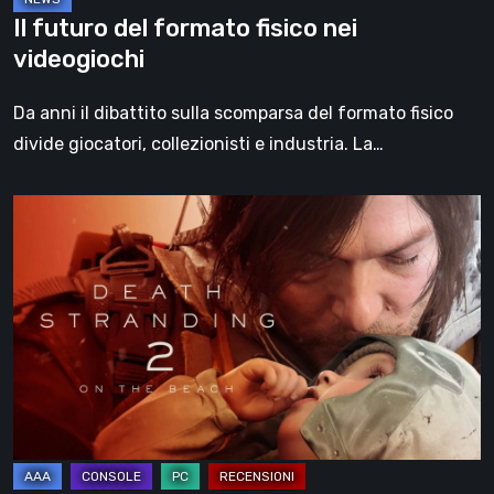
Il futuro del formato fisico nei
videogiochi
Da anni il dibattito sulla scomparsa del formato fisico
divide giocatori, collezionisti e industria. La…
Death
Stranding
2:
On
the
Beach,
la
recensione
–
un