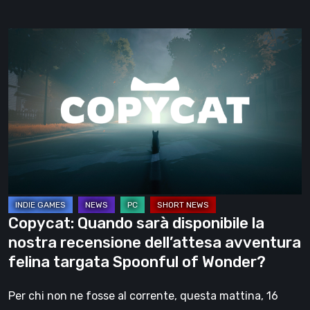
Copycat:
Quando
sarà
disponibile
la
nostra
recensione
dell’attesa
avventura
felina
Copycat: Quando sarà disponibile la
targata
nostra recensione dell’attesa avventura
Spoonful
felina targata Spoonful of Wonder?
of
Wonder?
Per chi non ne fosse al corrente, questa mattina, 16