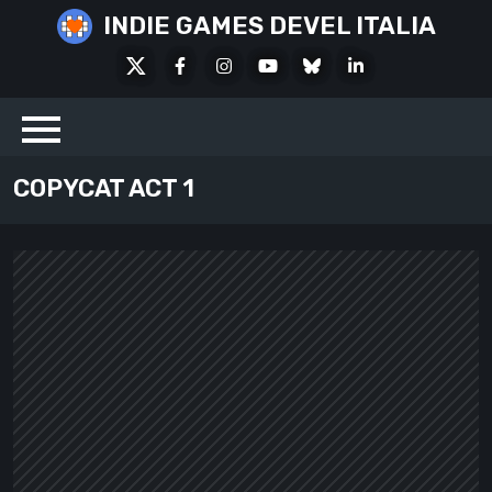
Skip
INDIE GAMES DEVEL ITALIA
to
X
Facebook
Instagram
Youtube
Bluesky
LinkedIn
content
Social
COPYCAT ACT 1