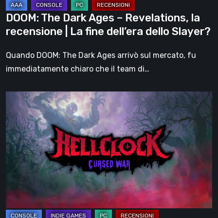
La
DOOM: The Dark Ages – Revelations, la
fine
recensione | La fine dell’era dello Slayer?
dell’era
dello
Quando DOOM: The Dark Ages arrivò sul mercato, fu
Slayer?
immediatamente chiaro che il team di…
Hell
Clock:
Cursed
War
–
recensione:
Più
di
un