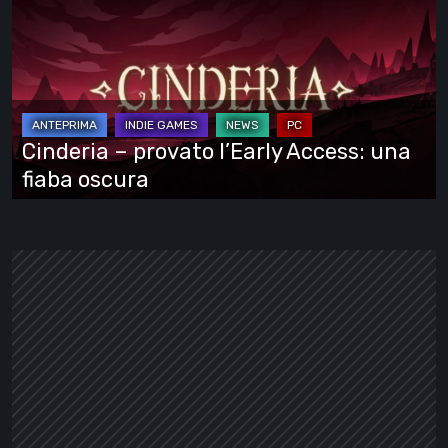
provato
l’Early
Access:
una
fiaba
Cinderia – provato l’Early Access: una
oscura
fiaba oscura