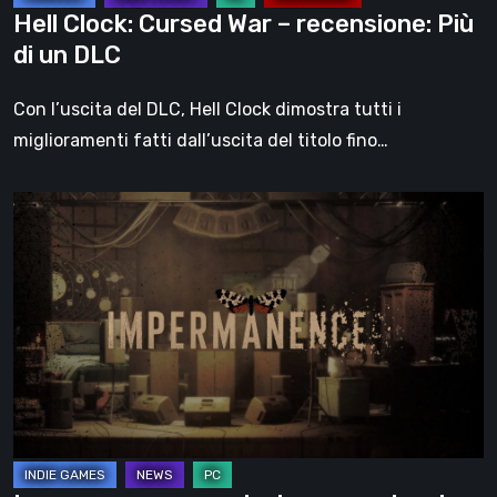
DLC
Hell Clock: Cursed War – recensione: Più
di un DLC
Con l’uscita del DLC, Hell Clock dimostra tutti i
miglioramenti fatti dall’uscita del titolo fino…
Impermanence:
costruire
un
santuario
nel
teatro
dei
fantasmi