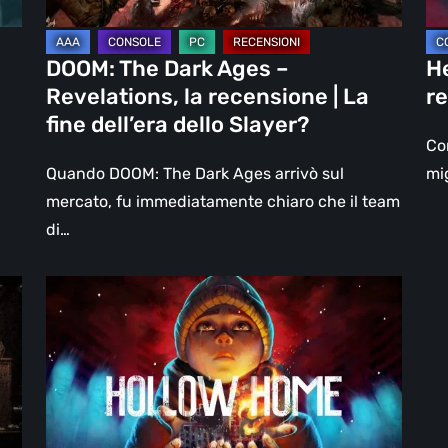
|
un
La
DL
DOOM: The Dark Ages –
He
fine
Revelations, la recensione | La
re
dell’era
fine dell’era dello Slayer?
dello
Con
Slayer?
Quando DOOM: The Dark Ages arrivò sul
mig
mercato, fu immediatamente chiaro che il team
di…
Hollow
Home
–
Anteprima:
l’ultimo
giorno