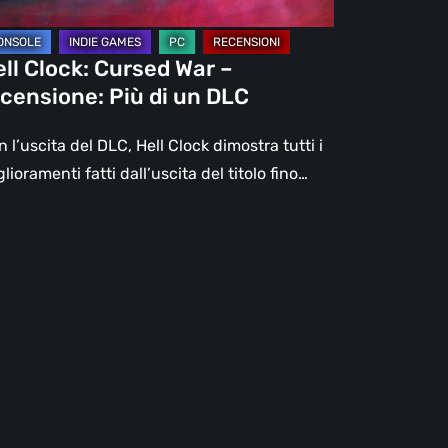
C
ll Clock: Cursed War –
censione: Più di un DLC
 l’uscita del DLC, Hell Clock dimostra tutti i
lioramenti fatti dall’uscita del titolo fino…