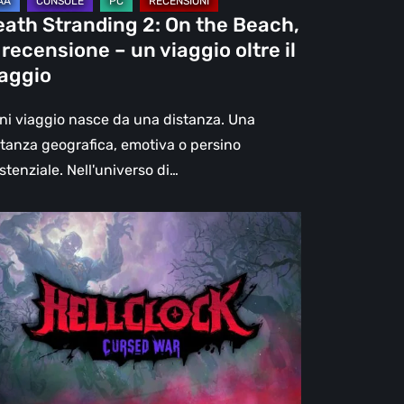
eath Stranding 2: On the Beach,
aggio
 recensione – un viaggio oltre il
re
iaggio
aggio
ni viaggio nasce da una distanza. Una
stanza geografica, emotiva o persino
stenziale. Nell'universo di…
l
ck:
rsed
r
censione:
ù