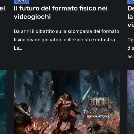
un
el
Il futuro del formato fisico nei
D
vi
videogiochi
la
olt
v
il
Da anni il dibattito sulla scomparsa del formato
vi
fisico divide giocatori, collezionisti e industria.
Og
La…
di
esi
DOOM:
Hel
The
Clo
Dark
Cu
Ages
Wa
–
–
Revelations,
re
la
Pi
recensione
di