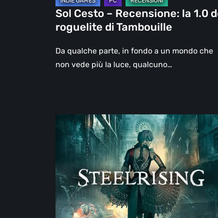
Tambouille
Sol Cesto – Recensione: la 1.0 d
roguelite di Tambouille
Da qualche parte, in fondo a un mondo che
non vede più la luce, qualcuno…
Steelrising,
la
recensione:
rivoluzione
sotto
ingranaggi