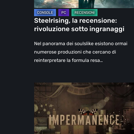
Steelrising, la recensione:
rivoluzione sotto ingranaggi
Nel panorama dei soulslike esistono ormai
numerose produzioni che cercano di
reinterpretare la formula resa…
Impermanence:
costruire
un
santuario
nel
teatro