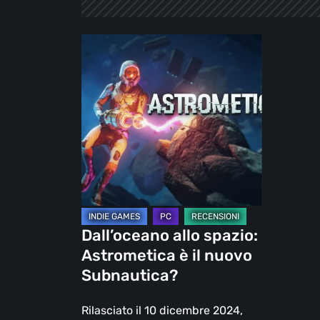
Dall’oceano
allo
spazio:
Astrometica
è
il
nuovo
Subnautica?
Dall’oceano allo spazio:
Astrometica è il nuovo
Subnautica?
Rilasciato il 10 dicembre 2024,