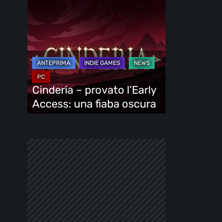
Cinderia
–
provato
l’Early
Access:
una
fiaba
Cinderia – provato l’Early
oscura
Access: una fiaba oscura