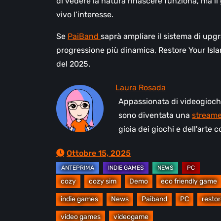
di vedere la natura rinascere funziona, ma i
vivo l’interesse.
Se
PaiBand
saprà ampliare il sistema di upg
progressione più dinamica, Restore Your Islan
del 2025.
Appassionata di videogiochi 
sono diventata una
streame
gioia dei giochi e dell'arte
Ottobre 15, 2025
cozy
cozy sim
Demo
eco friendly game
indie games
News
Paiband
PC
restor
video games
videogame