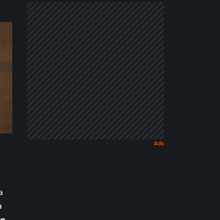
a
a
to