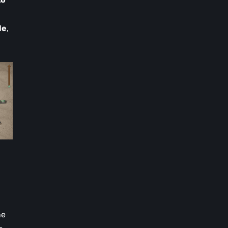
le
,
ne