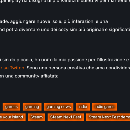
l gameplay ha bisogno di più varietà e obiettivi per mantener
rade, aggiungere nuove isole, più interazioni e una
d potrà diventare uno dei cozy sim più originali e significati
sin da piccola, ho unito la mia passione per l'illustrazione e
r su Twitch
. Sono una persona creativa che ama condividere
 con una community affiatata
games
gaming
gaming news
indie
indie game
e your island
Steam
Steam Next Fest
Steam Next Fest dem