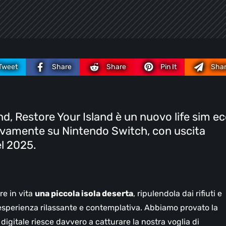
Tweet
Share
Share
Pin It
Sha
nd, Restore Your Island è un nuovo life sim e
ssivamente su Nintendo Switch, con uscita
el 2025.
are in vita
una piccola isola deserta
, ripulendola dai rifiuti e
n’esperienza rilassante e contemplativa. Abbiamo provato la
igitale riesce davvero a catturare la nostra voglia di