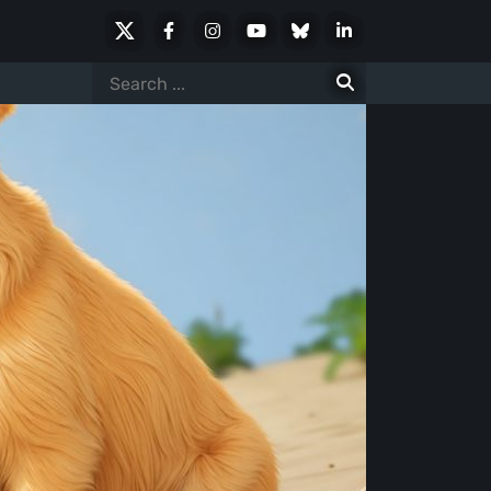
X
Facebook
Instagram
Youtube
Bluesky
LinkedIn
Social
Search
for: