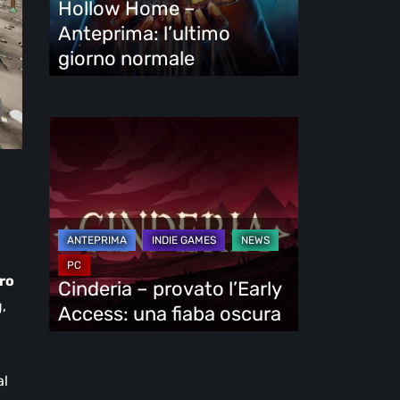
Hollow Home –
normale
Anteprima: l’ultimo
giorno normale
Cinderia
–
provato
l’Early
Access:
una
fiaba
tro
Cinderia – provato l’Early
oscura
,
Access: una fiaba oscura
al