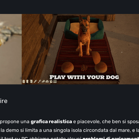
ire
propone una
grafica realistica
e piacevole, che ben si spos
 la demo si limita a una singola isola circondata dal mare, e l
 il test su PC abbiamo notato alcuni
problemi di caricamen