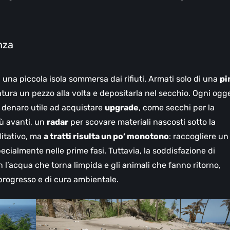
nza
 una piccola isola sommersa dai rifiuti. Armati solo di una
pi
tura un pezzo alla volta e depositarla nel secchio. Ogni ogg
 denaro utile ad acquistare
upgrade
, come secchi per la
iù avanti, un
radar
per scovare materiali nascosti sotto la
itativo, ma
a tratti risulta un po’ monotono
: raccogliere un
pecialmente nelle prime fasi. Tuttavia, la soddisfazione di
n l’acqua che torna limpida e gli animali che fanno ritorno,
rogresso e di cura ambientale.