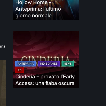
Hollow Home –
normale
Anteprima: l’ultimo
giorno normale
Cinderia
–
mma
provato
l’Early
Access:
una
fiaba
Cinderia – provato l’Early
oscura
Access: una fiaba oscura