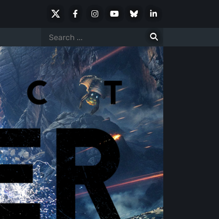
X
Facebook
Instagram
Youtube
Bluesky
LinkedIn
Social
Search
for: