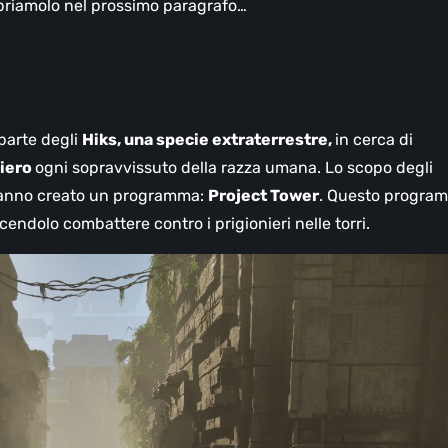
priamolo nel prossimo paragrafo…
 parte degli
Hiks, una specie extraterrestre,
in cerca di
niero
ogni sopravvissuto della razza umana. Lo scopo degli
 hanno creato un programma:
Project Tower
. Questo progra
acendolo combattere contro i prigionieri nelle torri.