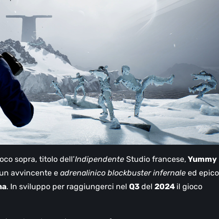
co sopra, titolo dell’
Indipendente
Studio francese,
Yummy
un avvincente e
adrenalinico blockbuster infernale
ed epico
na
. In sviluppo per raggiungerci nel
Q3
del
2024
il gioco