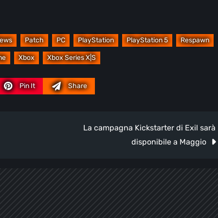
ews
Patch
PC
PlayStation
PlayStation 5
Respawn
me
Xbox
Xbox Series X|S
Pin It
Share
La campagna Kickstarter di Exil sarà
disponibile a Maggio