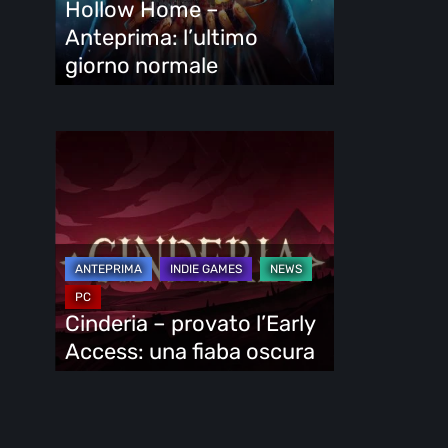
Hollow Home –
normale
Anteprima: l’ultimo
giorno normale
Cinderia
–
provato
l’Early
Access:
una
fiaba
Cinderia – provato l’Early
a
oscura
Access: una fiaba oscura