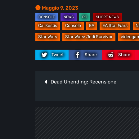
Maggio 9, 2023
Cal Kestis
Console
EA
EA Star Wars
N
Star Wars
Star Wars: Jedi Survivor
videoga
Tweet
Share
Share
Navigazione
Dead Unending: Recensione
articoli