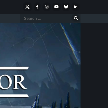
X
Facebook
Instagram
Youtube
Bluesky
LinkedIn
Social
Search
for: