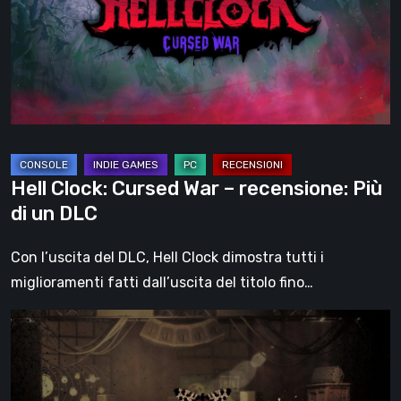
–
recensione:
Più
di
un
DLC
Hell Clock: Cursed War – recensione: Più
di un DLC
Con l’uscita del DLC, Hell Clock dimostra tutti i
miglioramenti fatti dall’uscita del titolo fino…
Impermanence:
costruire
un
santuario