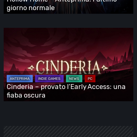
giorno normale
Cinderia
–
provato
l’Early
Access:
una
fiaba
Cinderia – provato l’Early Access: una
oscura
fiaba oscura