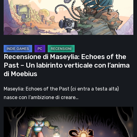
the
Past
–
Un
labirinto
verticale
Recensione di Maseylia: Echoes of the
con
Past – Un labirinto verticale con l’anima
l’anima
di Moebius
di
Moebius
Maseylia: Echoes of the Past (ci entra a testa alta)
nasce con l’ambizione di creare…
Sol
Cesto
–
Recensione: