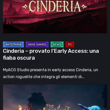
Access:
una
fiaba
oscura
Cinderia – provato l’Early Access: una
fiaba oscura
MyACG Studio presenta in early access Cinderia, un
action roguelite che integra gli elementi di…
The
Midnight
Walk,
la