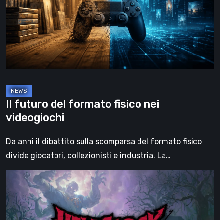
fisico
nei
videogiochi
Il futuro del formato fisico nei
videogiochi
Da anni il dibattito sulla scomparsa del formato fisico
divide giocatori, collezionisti e industria. La…
Hell
Clock:
Cursed
War