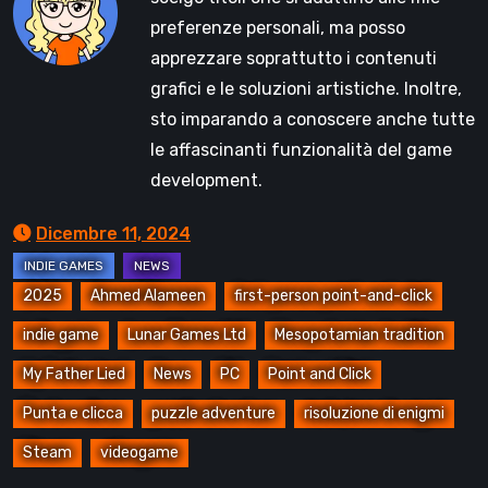
preferenze personali, ma posso
apprezzare soprattutto i contenuti
grafici e le soluzioni artistiche. Inoltre,
sto imparando a conoscere anche tutte
le affascinanti funzionalità del game
development.
Dicembre 11, 2024
2025
Ahmed Alameen
first-person point-and-click
indie game
Lunar Games Ltd
Mesopotamian tradition
My Father Lied
News
PC
Point and Click
Punta e clicca
puzzle adventure
risoluzione di enigmi
Steam
videogame