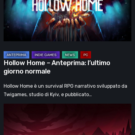
l’ultimo
giorno
normale
Hollow Home – Anteprima: l’ultimo
giorno normale
Hollow Home è un survival RPG narrativo sviluppato da
Twigames, studio di Kyiv, e pubblicato…
Cinderia
–
provato
l’Early