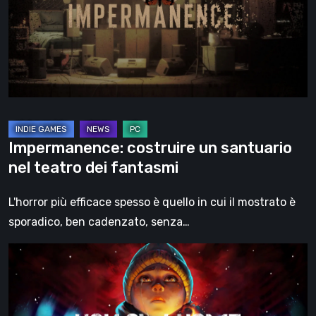
nel
teatro
dei
fantasmi
Impermanence: costruire un santuario
nel teatro dei fantasmi
L'horror più efficace spesso è quello in cui il mostrato è
sporadico, ben cadenzato, senza…
Hollow
Home
–
Anteprima: