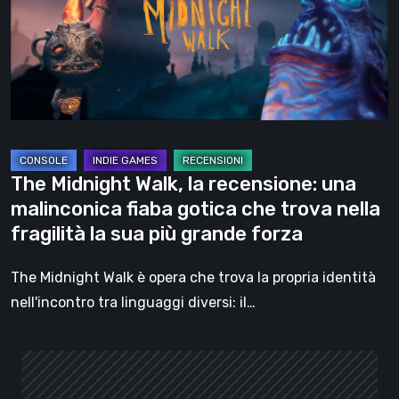
recensione:
una
malinconica
fiaba
gotica
che
trova
The Midnight Walk, la recensione: una
nella
malinconica fiaba gotica che trova nella
fragilità
fragilità la sua più grande forza
la
sua
The Midnight Walk è opera che trova la propria identità
più
nell'incontro tra linguaggi diversi: il…
grande
forza