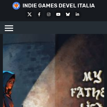
Skip
INDIE GAMES DEVEL ITALIA
to
X
Facebook
Instagram
Youtube
Bluesky
LinkedIn
content
Social