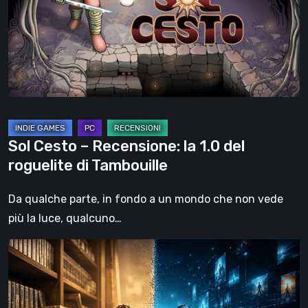
la
1.0
del
roguelite
di
Tambouille
Sol Cesto – Recensione: la 1.0 del
roguelite di Tambouille
Da qualche parte, in fondo a un mondo che non vede
più la luce, qualcuno…
Il
futuro
del
formato