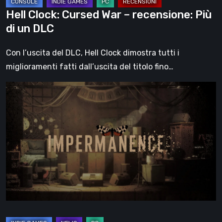
Hell Clock: Cursed War – recensione: Più
di un DLC
Con l’uscita del DLC, Hell Clock dimostra tutti i
miglioramenti fatti dall’uscita del titolo fino…
Impermanence:
costruire
un
santuario
nel
teatro
dei
fantasmi