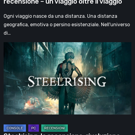
recensione – un viaggio oltre il viaggio
il
viaggio
Ogni viaggio nasce da una distanza. Una distanza
geografica, emotiva o persino esistenziale. Nell'universo
di…
Steelrising,
la
recensione:
rivoluzione
sotto
ingranaggi