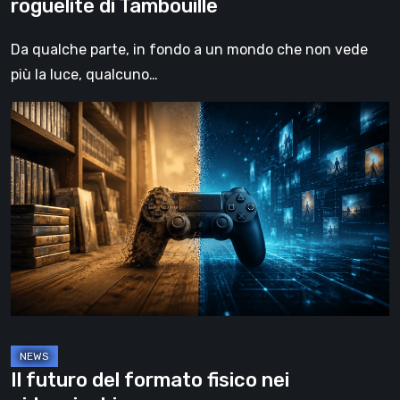
roguelite di Tambouille
Da qualche parte, in fondo a un mondo che non vede
più la luce, qualcuno…
Il
futuro
del
formato
fisico
nei
videogiochi
Il futuro del formato fisico nei