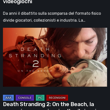
videogiochi
Da anni il dibattito sulla scomparsa del formato fisico
divide giocatori, collezionisti e industria. La…
Death
Stranding
2:
On
the
Beach,
la
recensione
–
un
viaggio
Death Stranding 2: On the Beach, la
oltre