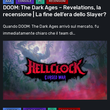
fine
DOOM: The Dark Ages – Revelations, la
dell’era
recensione | La fine dell’era dello Slayer?
dello
Slayer?
Quando DOOM: The Dark Ages arrivò sul mercato, fu
immediatamente chiaro che il team di…
Hell
Clock:
Cursed
War
–
recensione:
Più
di
un
DLC