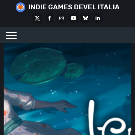
Skip
INDIE GAMES DEVEL ITALIA
to
X
Facebook
Instagram
Youtube
Bluesky
LinkedIn
content
Social