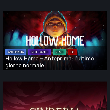
Hollow
Home
–
Anteprima:
l’ultimo
giorno
normale
Hollow Home – Anteprima: l’ultimo
giorno normale
Cinderia
–
provato
l’Early