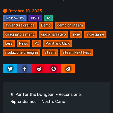
Ottobre 10, 2023
avventura grafica
Demo
demo on steam
disegnato a mano
gioco narrativo
indie
indie game
Leila
News
PC
Point and Click
risoluzione di enigmi
Steam
Steam Next Fest
Navigazione
Par for the Dungeon – Recensione:
articoli
Riprendiamoci il Nostro Cane