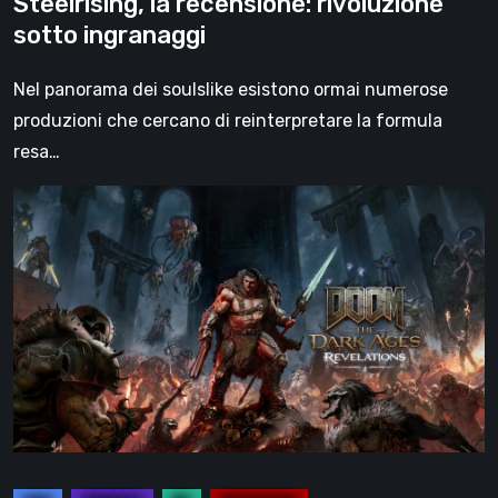
Steelrising, la recensione: rivoluzione
sotto ingranaggi
Nel panorama dei soulslike esistono ormai numerose
produzioni che cercano di reinterpretare la formula
resa…
DOOM:
The
Dark
Ages
–
Revelations,
la
recensione
|
La