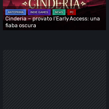
Access:
una
fiaba
Cinderia – provato l’Early Access: una
oscura
fiaba oscura