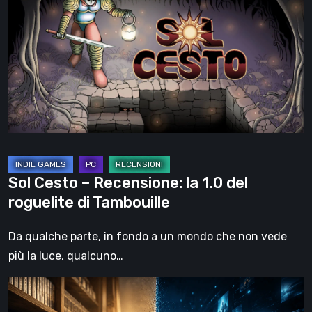
–
Recensione:
la
1.0
del
roguelite
di
Tambouille
Sol Cesto – Recensione: la 1.0 del
roguelite di Tambouille
Da qualche parte, in fondo a un mondo che non vede
più la luce, qualcuno…
Il
futuro