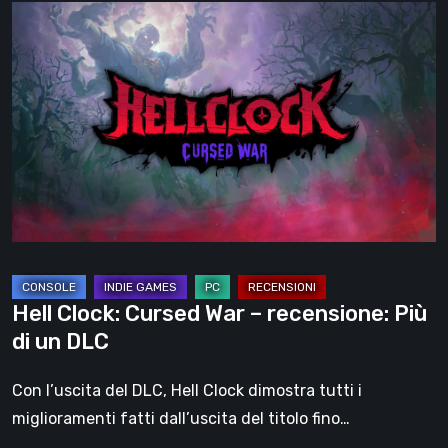
Hell
Clock:
Cursed
War
–
recensione:
Più
di
un
DLC
Hell Clock: Cursed War – recensione: Più
di un DLC
Con l’uscita del DLC, Hell Clock dimostra tutti i
miglioramenti fatti dall’uscita del titolo fino…