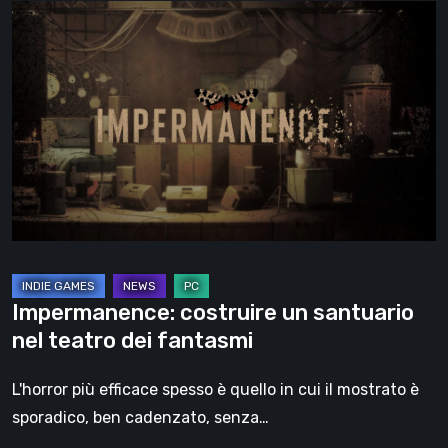
Impermanence:
costruire
un
santuario
nel
teatro
dei
fantasmi
Impermanence: costruire un santuario
nel teatro dei fantasmi
L'horror più efficace spesso è quello in cui il mostrato è
sporadico, ben cadenzato, senza…