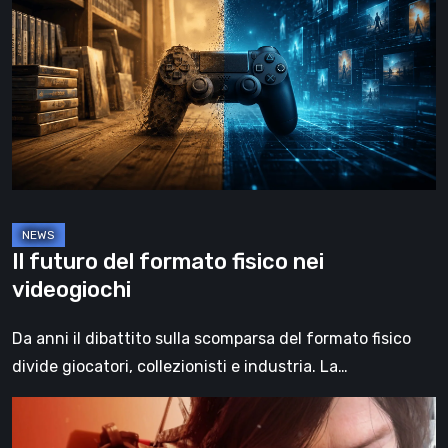
del
formato
fisico
nei
videogiochi
Il futuro del formato fisico nei
videogiochi
Da anni il dibattito sulla scomparsa del formato fisico
divide giocatori, collezionisti e industria. La…
Death
Stranding