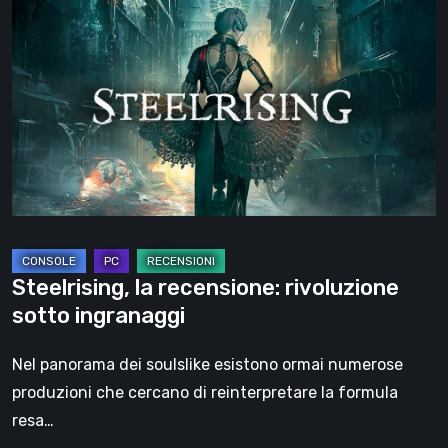
la
recensione:
rivoluzione
sotto
ingranaggi
Steelrising, la recensione: rivoluzione
sotto ingranaggi
Nel panorama dei soulslike esistono ormai numerose
produzioni che cercano di reinterpretare la formula
resa…