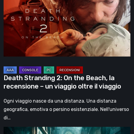
2:
On
the
Beach,
la
recensione
–
un
viaggio
Death Stranding 2: On the Beach, la
oltre
recensione – un viaggio oltre il viaggio
il
viaggio
Ogni viaggio nasce da una distanza. Una distanza
geografica, emotiva o persino esistenziale. Nell'universo
di…
Steelrising,