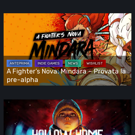
e
si
A
vede
Fighter’s
tutto
Nova:
Mindara
–
Provata
la
A Fighter’s Nova: Mindara – Provata la
pre-
pre-alpha
alpha
Hollow
Home
–
Anteprima: