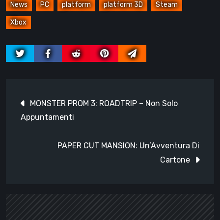
News
PC
platform
platform 3D
Steam
Xbox
Navigazione
MONSTER PROM 3: ROADTRIP – Non Solo
articoli
Appuntamenti
PAPER CUT MANSION: Un’Avventura Di
Cartone