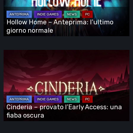
l’ultimo
giorno
normale
Hollow Home – Anteprima: l’ultimo
giorno normale
Cinderia
–
provato
l’Early
Access:
una
fiaba
Cinderia – provato l’Early Access: una
oscura
fiaba oscura