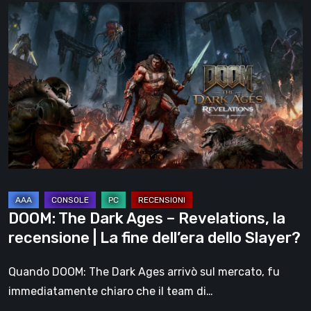
DOOM:
The
Dark
Ages
–
Revelations,
la
recensione
|
La
fine
DOOM: The Dark Ages – Revelations, la
dell’era
recensione | La fine dell’era dello Slayer?
dello
Slayer?
Quando DOOM: The Dark Ages arrivò sul mercato, fu
immediatamente chiaro che il team di…