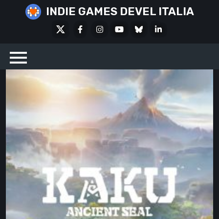
Skip
INDIE GAMES DEVEL ITALIA
to
X
Facebook
Instagram
Youtube
Bluesky
LinkedIn
content
Social