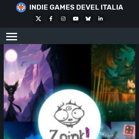
Skip
INDIE GAMES DEVEL ITALIA
to
X
Facebook
Instagram
Youtube
Bluesky
LinkedIn
content
Social