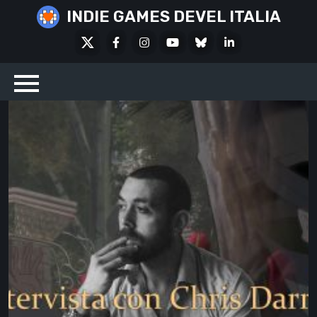
Skip
INDIE GAMES DEVEL ITALIA
to
X
Facebook
Instagram
Youtube
Bluesky
LinkedIn
content
Social