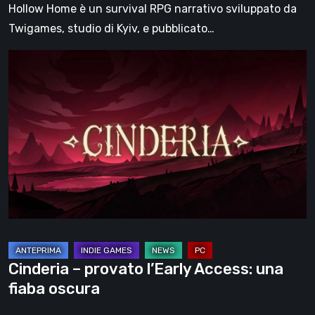
Hollow Home è un survival RPG narrativo sviluppato da
Twigames, studio di Kyiv, e pubblicato…
Cinderia
–
provato
l’Early
Access:
una
fiaba
oscura
Cinderia – provato l’Early Access: una
fiaba oscura