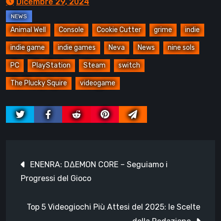
Dicembre 29, 2024
Animal Well
Console
Cookie Cutter
grime
indie
indie game
indie games
Neva
News
nine sols
PC
PlayStation
Steam
switch
The Plucky Squire
videogame
Navigazione
ENENRA: DΔEMON CORE – Seguiamo i
articoli
Progressi del Gioco
Top 5 Videogiochi Più Attesi del 2025: le Scelte