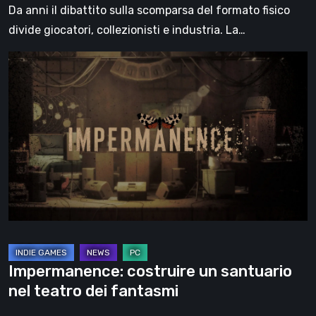
Da anni il dibattito sulla scomparsa del formato fisico
divide giocatori, collezionisti e industria. La…
Impermanence:
costruire
un
santuario
nel
teatro
dei
fantasmi
Impermanence: costruire un santuario
nel teatro dei fantasmi