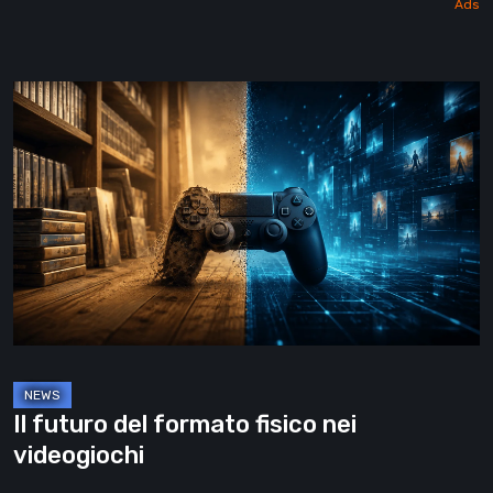
Il
futuro
del
formato
fisico
nei
videogiochi
Il futuro del formato fisico nei
videogiochi