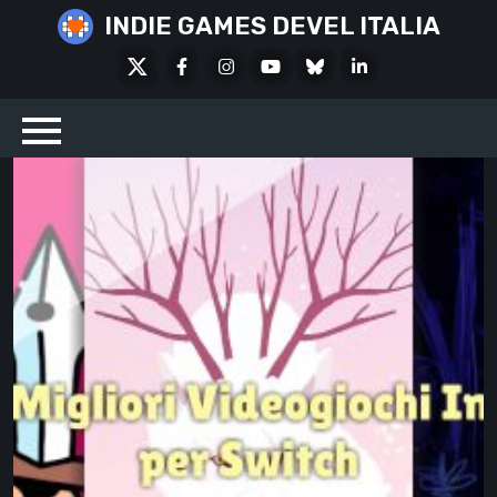
Skip
INDIE GAMES DEVEL ITALIA
to
X
Facebook
Instagram
Youtube
Bluesky
LinkedIn
content
Social