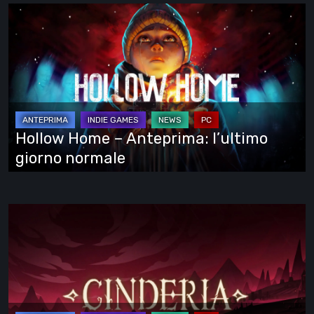
Hollow
Home
–
Anteprima:
l’ultimo
giorno
normale
Hollow Home – Anteprima: l’ultimo
giorno normale
Cinderia
–
provato
l’Early
Access:
una