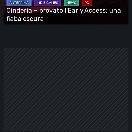
fiaba
Cinderia – provato l’Early Access: una
oscura
fiaba oscura