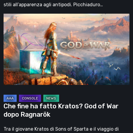
stili all’apparenza agli antipodi. Picchiaduro…
Che
fine
ha
fatto
Kratos?
God
of
War
dopo
Ragnarök
Che fine ha fatto Kratos? God of War
dopo Ragnarök
Tra il giovane Kratos di Sons of Sparta e il viaggio di