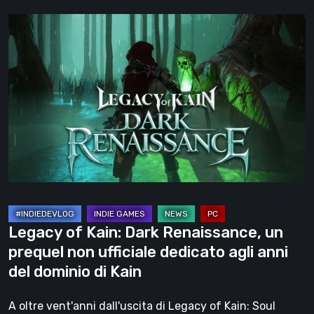
Legacy
of
Kain:
Dark
Renaissance,
un
prequel
non
ufficiale
dedicato
agli
Legacy of Kain: Dark Renaissance, un
anni
prequel non ufficiale dedicato agli anni
del
del dominio di Kain
dominio
di
A oltre vent'anni dall'uscita di Legacy of Kain: Soul