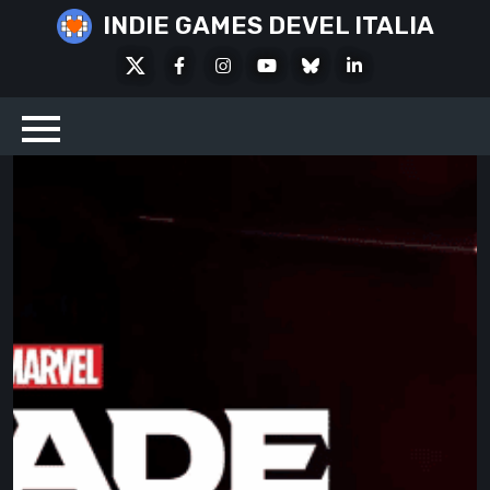
Skip
INDIE GAMES DEVEL ITALIA
to
X
Facebook
Instagram
Youtube
Bluesky
LinkedIn
content
Social