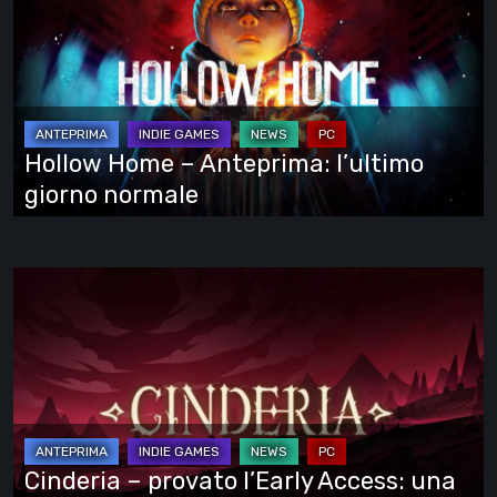
–
Anteprima:
l’ultimo
giorno
normale
Hollow Home – Anteprima: l’ultimo
giorno normale
Cinderia
–
provato
l’Early
Access:
una
fiaba
Cinderia – provato l’Early Access: una