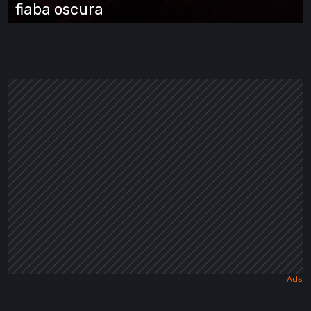
oscura
fiaba oscura