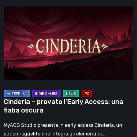
Cinderia
–
provato
l’Early
Access:
una
fiaba
oscura
Cinderia – provato l’Early Access: una
fiaba oscura
MyACG Studio presenta in early access Cinderia, un
action roguelite che integra gli elementi di…