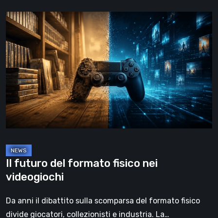
Il
futuro
del
formato
fisico
nei
videogiochi
Il futuro del formato fisico nei
videogiochi
Da anni il dibattito sulla scomparsa del formato fisico
divide giocatori, collezionisti e industria. La…