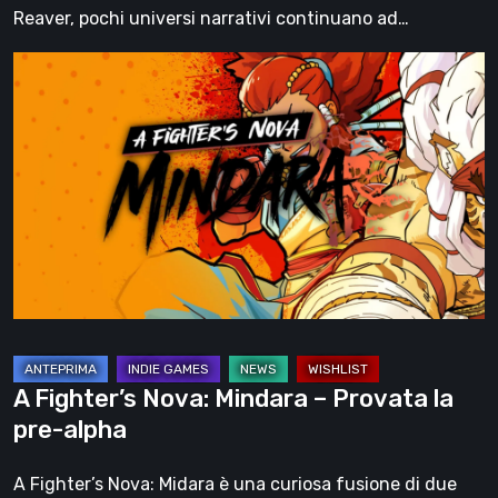
Kain
Reaver, pochi universi narrativi continuano ad…
A
Fighter’s
Nova:
Mindara
–
Provata
la
pre-
alpha
A Fighter’s Nova: Mindara – Provata la
pre-alpha
A Fighter’s Nova: Midara è una curiosa fusione di due