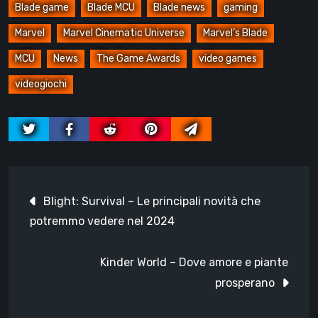
Blade game
Blade MCU
Blade news
gaming
Marvel
Marvel Cinematic Universe
Marvel’s Blade
MCU
News
The Game Awards
video games
videogiochi
Navigazione
Blight: Survival – Le principali novità che
articoli
potremmo vedere nel 2024
Kinder World – Dove amore e piante
prosperano