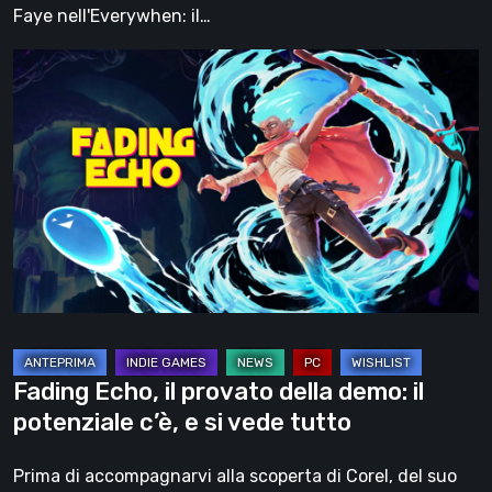
Faye nell'Everywhen: il…
Fading
Echo,
il
provato
della
demo:
il
potenziale
c’è,
e
si
Fading Echo, il provato della demo: il
vede
potenziale c’è, e si vede tutto
tutto
Prima di accompagnarvi alla scoperta di Corel, del suo