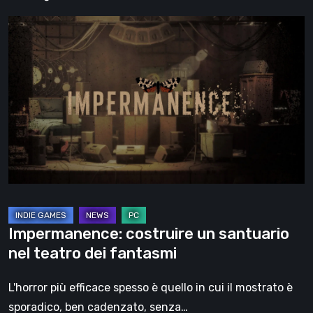
Impermanence:
costruire
un
santuario
nel
teatro
dei
fantasmi
Impermanence: costruire un santuario
nel teatro dei fantasmi
L'horror più efficace spesso è quello in cui il mostrato è
sporadico, ben cadenzato, senza…