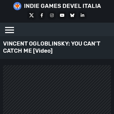
Skip
INDIE GAMES DEVEL ITALIA
to
X
Facebook
Instagram
Youtube
Bluesky
LinkedIn
content
Social
VINCENT OGLOBLINSKY: YOU CAN’T
CATCH ME [Video]