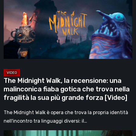
Walk,
la
recensione:
una
malinconica
fiaba
gotica
che
trova
The Midnight Walk, la recensione: una
nella
malinconica fiaba gotica che trova nella
fragilità
fragilità la sua più grande forza [Video]
la
sua
The Midnight Walk è opera che trova la propria identità
più
nell'incontro tra linguaggi diversi: il…
grande
Legacy
forza