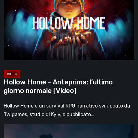
–
Anteprima:
l’ultimo
giorno
normale
[Video]
Hollow Home – Anteprima: l’ultimo
giorno normale [Video]
Hollow Home è un survival RPG narrativo sviluppato da
Twigames, studio di Kyiv, e pubblicato…
The
Midnight