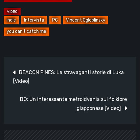
indie
Intervista
PC
Vincent Ogloblinsky
you can't catch me
Navigazione
BEACON PINES: Le stravaganti storie di Luka
articoli
[Video]
BŌ: Un interessante metroidvania sul folklore
giapponese [Video]