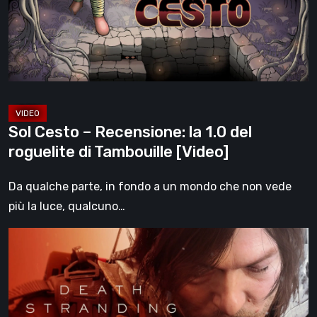
1.0
del
roguelite
di
Tambouille
[Video]
Sol Cesto – Recensione: la 1.0 del
roguelite di Tambouille [Video]
Da qualche parte, in fondo a un mondo che non vede
più la luce, qualcuno…
Death
Stranding
2:
On
the