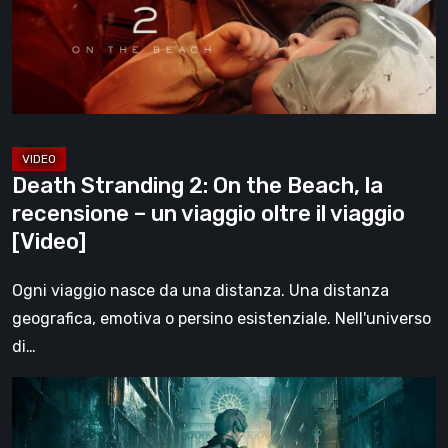
Beach,
la
recensione
–
un
viaggio
Death Stranding 2: On the Beach, la
oltre
recensione – un viaggio oltre il viaggio
il
[Video]
viaggio
[Video]
Ogni viaggio nasce da una distanza. Una distanza
geografica, emotiva o persino esistenziale. Nell'universo
di…
Steelrising,
la
recensione: