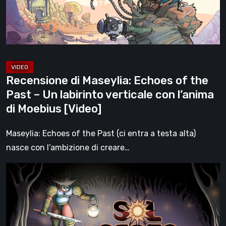
the
Past
–
Un
labirinto
verticale
Recensione di Maseylia: Echoes of the
con
Past – Un labirinto verticale con l’anima
l’anima
di Moebius [Video]
di
Moebius
Maseylia: Echoes of the Past (ci entra a testa alta)
[Video]
nasce con l’ambizione di creare…
Sol
Cesto
–
Recensione:
la