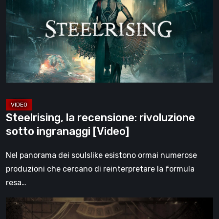
rivoluzione
sotto
ingranaggi
[Video]
Steelrising, la recensione: rivoluzione
sotto ingranaggi [Video]
Nel panorama dei soulslike esistono ormai numerose
produzioni che cercano di reinterpretare la formula
resa…
Impermanence:
costruire