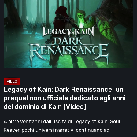
of
[Video]
Kain:
Dark
Renaissance,
un
prequel
non
ufficiale
dedicato
agli
Legacy of Kain: Dark Renaissance, un
anni
prequel non ufficiale dedicato agli anni
del
del dominio di Kain [Video]
dominio
di
A oltre vent'anni dall'uscita di Legacy of Kain: Soul
Kain
Reaver, pochi universi narrativi continuano ad…
[Video]