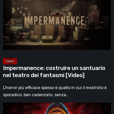
un
santuario
nel
teatro
dei
fantasmi
[Video]
Impermanence: costruire un santuario
nel teatro dei fantasmi [Video]
L'horror più efficace spesso è quello in cui il mostrato è
sporadico, ben cadenzato, senza…
Hollow
Home