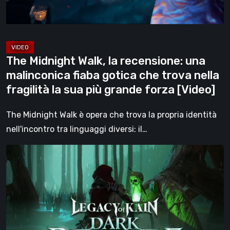
fiaba
gotica
che
trova
The Midnight Walk, la recensione: una
nella
malinconica fiaba gotica che trova nella
fragilità
fragilità la sua più grande forza [Video]
la
sua
The Midnight Walk è opera che trova la propria identità
più
nell'incontro tra linguaggi diversi: il…
grande
Legacy
forza
of
[Video]
Kain:
Dark
Renaissance,
un