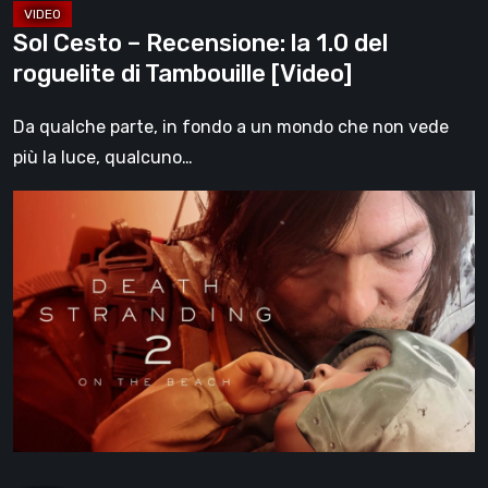
[Video]
Sol Cesto – Recensione: la 1.0 del
roguelite di Tambouille [Video]
Da qualche parte, in fondo a un mondo che non vede
più la luce, qualcuno…
Death
Stranding
2:
On
the
Beach,
la
recensione
–
un