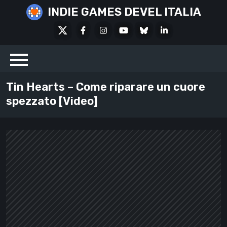
Skip
INDIE GAMES DEVEL ITALIA
to
X
Facebook
Instagram
Youtube
Bluesky
LinkedIn
content
Social
Tin Hearts – Come riparare un cuore
spezzato [Video]