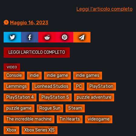
Leggi l'articolo completo
Maggio 16, 2023
Console
indie
indie game
indie games
Lemmings
Lionhead Studios
PC
PlayStation
PlayStation 4
PlayStation 5
puzzle adventure
puzzle game
Rogue Sun
Steam
The incredible machine
Tin Hearts
videogame
Xbox
Xbox Series X|S