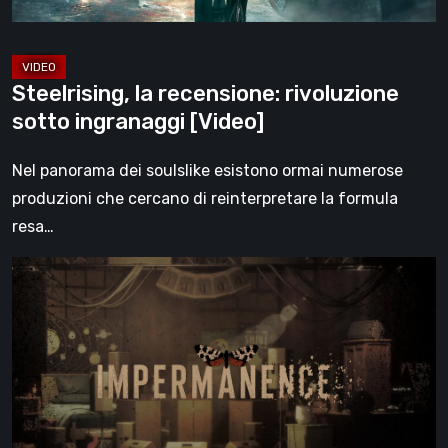
Steelrising, la recensione: rivoluzione
sotto ingranaggi [Video]
Nel panorama dei soulslike esistono ormai numerose
produzioni che cercano di reinterpretare la formula
resa…
Impermanence:
costruire
un
santuario
nel
teatro
dei