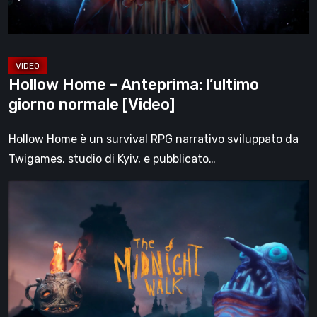
[Video]
Hollow Home – Anteprima: l’ultimo
giorno normale [Video]
Hollow Home è un survival RPG narrativo sviluppato da
Twigames, studio di Kyiv, e pubblicato…
The
Midnight
Walk,
la
recensione:
una
malinconica