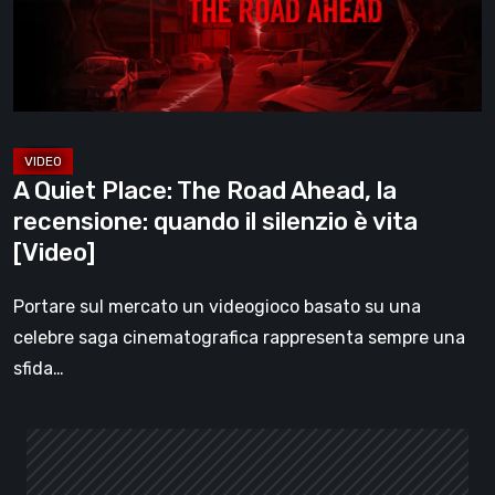
Ahead,
la
recensione:
quando
il
silenzio
A Quiet Place: The Road Ahead, la
è
recensione: quando il silenzio è vita
vita
[Video]
[Video]
Portare sul mercato un videogioco basato su una
celebre saga cinematografica rappresenta sempre una
sfida…