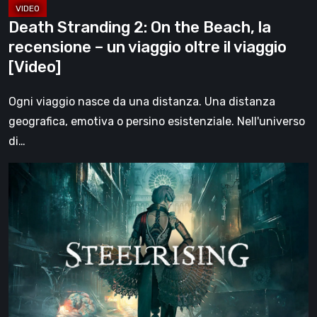
viaggio
Death Stranding 2: On the Beach, la
oltre
recensione – un viaggio oltre il viaggio
il
[Video]
viaggio
[Video]
Ogni viaggio nasce da una distanza. Una distanza
geografica, emotiva o persino esistenziale. Nell'universo
di…
Steelrising,
la
recensione:
rivoluzione
sotto
ingranaggi
[Video]