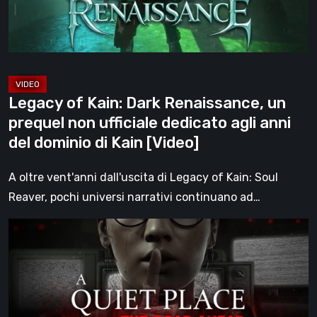
prequel
non
ufficiale
dedicato
agli
Legacy of Kain: Dark Renaissance, un
anni
prequel non ufficiale dedicato agli anni
del
del dominio di Kain [Video]
dominio
di
A oltre vent'anni dall'uscita di Legacy of Kain: Soul
Kain
Reaver, pochi universi narrativi continuano ad…
[Video]
A
Quiet
Place:
The
Road