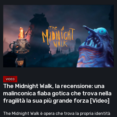
The
Midnight
Walk,
la
recensione:
una
malinconica
fiaba
gotica
che
trova
The Midnight Walk, la recensione: una
nella
malinconica fiaba gotica che trova nella
fragilità
fragilità la sua più grande forza [Video]
la
sua
The Midnight Walk è opera che trova la propria identità