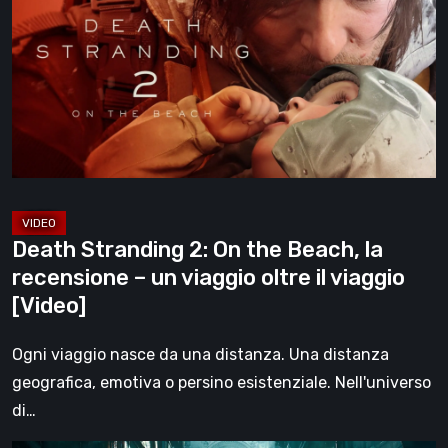
2:
On
the
Beach,
la
recensione
–
un
viaggio
Death Stranding 2: On the Beach, la
oltre
recensione – un viaggio oltre il viaggio
il
[Video]
viaggio
[Video]
Ogni viaggio nasce da una distanza. Una distanza
geografica, emotiva o persino esistenziale. Nell'universo
di…