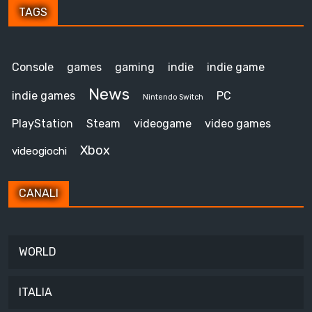
TAGS
Console
games
gaming
indie
indie game
News
indie games
PC
Nintendo Switch
PlayStation
Steam
videogame
video games
Xbox
videogiochi
CANALI
WORLD
ITALIA