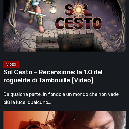
–
Recensione:
la
1.0
del
roguelite
di
Tambouille
[Video]
Sol Cesto – Recensione: la 1.0 del
roguelite di Tambouille [Video]
Da qualche parte, in fondo a un mondo che non vede
più la luce, qualcuno…
Death
Stranding