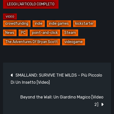
crowdfunding
indie
indie games
kickstarter
News
PC
point-and-click
Steam
The Adventures Of Bryan Scott
videogame
Navigazione
SMALLAND: SURVIVE THE WILDS – Più Piccolo
articoli
Di Un Insetto [Video]
Beyond the Wall: Un Giardino Magico [Video
2]