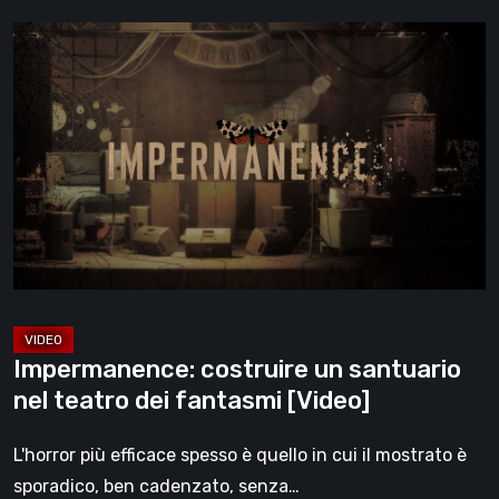
Impermanence:
costruire
un
santuario
nel
teatro
dei
fantasmi
[Video]
Impermanence: costruire un santuario
nel teatro dei fantasmi [Video]
L'horror più efficace spesso è quello in cui il mostrato è
sporadico, ben cadenzato, senza…