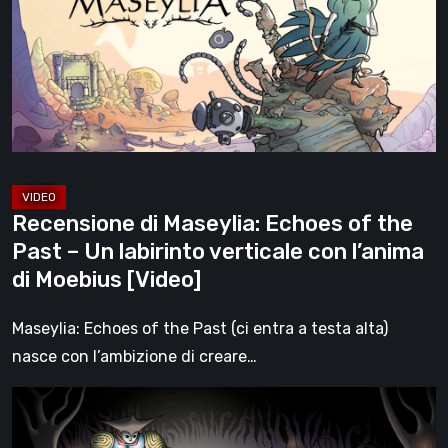
Echoes
of
the
Past
–
Un
labirinto
verticale
Recensione di Maseylia: Echoes of the
con
Past – Un labirinto verticale con l’anima
l’anima
di Moebius [Video]
di
Moebius
Maseylia: Echoes of the Past (ci entra a testa alta)
[Video]
nasce con l’ambizione di creare…
Sol
Cesto