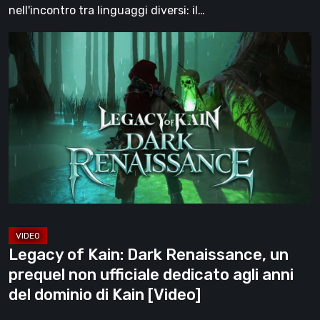
più
nell'incontro tra linguaggi diversi: il…
grande
Legacy
forza
of
[Video]
Kain:
Dark
Renaissance,
un
prequel
non
ufficiale
dedicato
agli
Legacy of Kain: Dark Renaissance, un
anni
prequel non ufficiale dedicato agli anni
del
del dominio di Kain [Video]
dominio