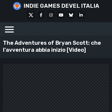
Skip
INDIE GAMES DEVEL ITALIA
to
X
Facebook
Instagram
Youtube
Bluesky
LinkedIn
content
Social
The Adventures of Bryan Scott: che
l’avventura abbia inizio [Video]