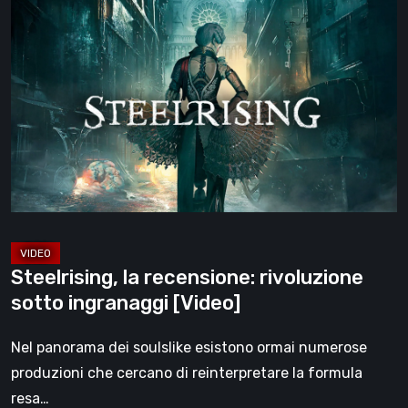
Steelrising,
la
recensione:
rivoluzione
sotto
ingranaggi
[Video]
Steelrising, la recensione: rivoluzione
sotto ingranaggi [Video]
Nel panorama dei soulslike esistono ormai numerose
produzioni che cercano di reinterpretare la formula
resa…