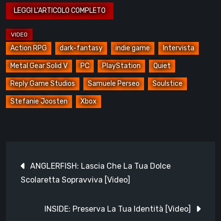
Action RPG
dark-fantasy
indie game
Intervista
Metal Gear Solid V
PC
PlayStation
Quiet
Reply Game Studios
Samuele Perseo
Soulstice
Stefanie Joosten
Xbox
Navigazione
ANGLERFISH: Lascia Che La Tua Dolce
articoli
Scolaretta Sopravviva [Video]
INSIDE: Preserva La Tua Identità [Video]