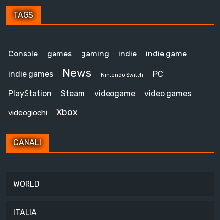
TAGS
Console
games
gaming
indie
indie game
News
indie games
PC
Nintendo Switch
PlayStation
Steam
videogame
video games
Xbox
videogiochi
CANALI
WORLD
ITALIA