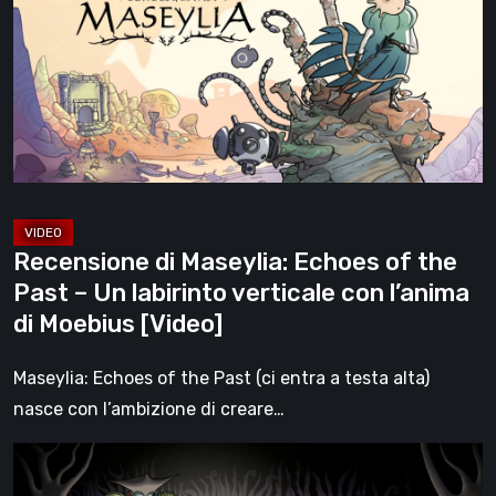
Echoes
of
the
Past
–
Un
labirinto
verticale
Recensione di Maseylia: Echoes of the
con
Past – Un labirinto verticale con l’anima
l’anima
di Moebius [Video]
di
Moebius
Maseylia: Echoes of the Past (ci entra a testa alta)
[Video]
nasce con l’ambizione di creare…
Sol
Cesto