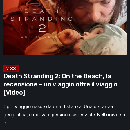
2:
On
the
Beach,
la
recensione
–
un
viaggio
Death Stranding 2: On the Beach, la
oltre
recensione – un viaggio oltre il viaggio
il
[Video]
viaggio
[Video]
Ogni viaggio nasce da una distanza. Una distanza
geografica, emotiva o persino esistenziale. Nell'universo
di…