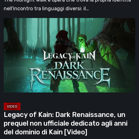
più
nell'incontro tra linguaggi diversi: il…
grande
Legacy
forza
of
[Video]
Kain:
Dark
Renaissance,
un
prequel
non
ufficiale
dedicato
agli
Legacy of Kain: Dark Renaissance, un
anni
prequel non ufficiale dedicato agli anni
del
del dominio di Kain [Video]
dominio