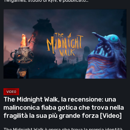
Twigames, studio di Kyiv, e pubblicato…
The
Midnight
Walk,
la
recensione:
una
malinconica
fiaba
gotica
che
trova
The Midnight Walk, la recensione: una
nella
malinconica fiaba gotica che trova nella
fragilità
fragilità la sua più grande forza [Video]
la
sua
The Midnight Walk è opera che trova la propria identità