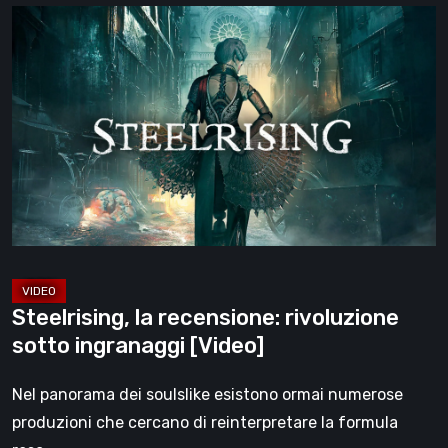
Steelrising,
la
recensione:
rivoluzione
sotto
ingranaggi
[Video]
Steelrising, la recensione: rivoluzione
sotto ingranaggi [Video]
Nel panorama dei soulslike esistono ormai numerose
produzioni che cercano di reinterpretare la formula