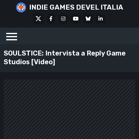
Skip
INDIE GAMES DEVEL ITALIA
to
X
Facebook
Instagram
Youtube
Bluesky
LinkedIn
content
Social
SOULSTICE: Intervista a Reply Game
Studios [Video]