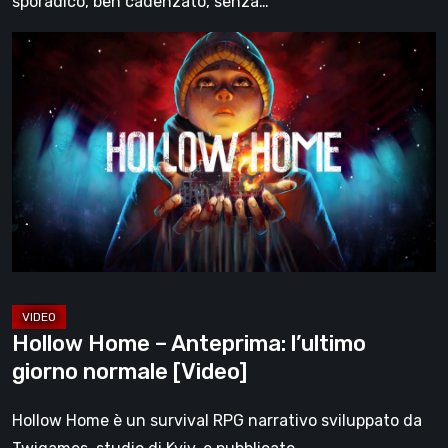
sporadico, ben cadenzato, senza…
Hollow
Home
–
Anteprima:
l’ultimo
giorno
normale
[Video]
Hollow Home – Anteprima: l’ultimo
giorno normale [Video]
Hollow Home è un survival RPG narrativo sviluppato da