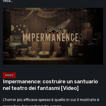
resa…
Impermanence:
costruire
un
santuario
nel
teatro
dei
fantasmi
[Video]
Impermanence: costruire un santuario
nel teatro dei fantasmi [Video]
L'horror più efficace spesso è quello in cui il mostrato è