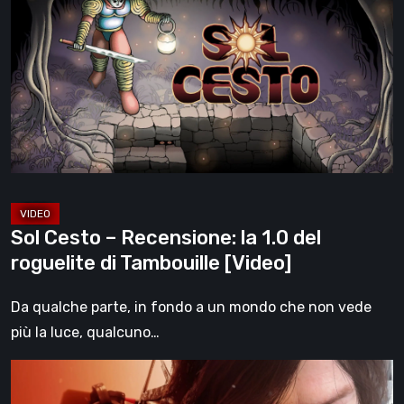
–
Recensione:
la
1.0
del
roguelite
di
Tambouille
[Video]
Sol Cesto – Recensione: la 1.0 del
roguelite di Tambouille [Video]
Da qualche parte, in fondo a un mondo che non vede
più la luce, qualcuno…
Death
Stranding