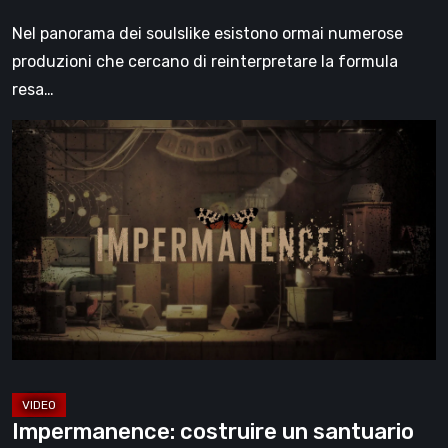
Nel panorama dei soulslike esistono ormai numerose
produzioni che cercano di reinterpretare la formula
resa…
Impermanence:
costruire
un
santuario
nel
teatro
dei
fantasmi
[Video]
Impermanence: costruire un santuario