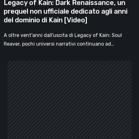
Legacy of Kain: Dark Renaissance, un
anni
prequel non ufficiale dedicato agli anni
del
del dominio di Kain [Video]
dominio
di
A oltre vent'anni dall'uscita di Legacy of Kain: Soul
Kain
Reaver, pochi universi narrativi continuano ad…
[Video]