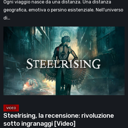
Ogni viaggio nasce da una distanza. Una distanza
geografica, emotiva o persino esistenziale. Nell'universo
di…
Steelrising,
la
recensione:
rivoluzione
sotto
ingranaggi
[Video]
Steelrising, la recensione: rivoluzione
sotto ingranaggi [Video]