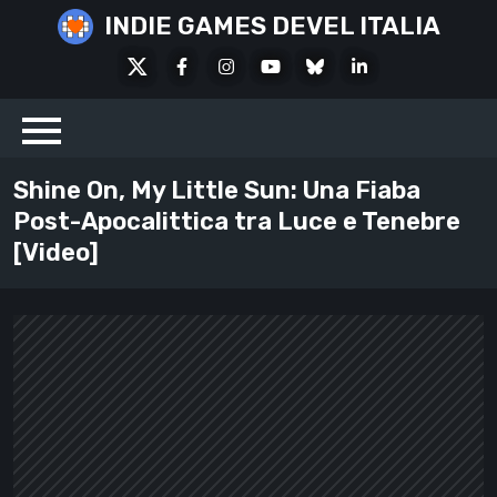
Skip
INDIE GAMES DEVEL ITALIA
to
X
Facebook
Instagram
Youtube
Bluesky
LinkedIn
content
Social
Shine On, My Little Sun: Una Fiaba
Post-Apocalittica tra Luce e Tenebre
[Video]