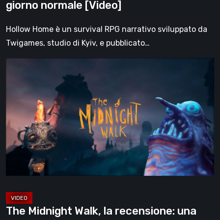
giorno normale [Video]
Hollow Home è un survival RPG narrativo sviluppato da
Twigames, studio di Kyiv, e pubblicato…
The
Midnight
Walk,
la
recensione:
una
malinconica
fiaba
gotica
che
trova
The Midnight Walk, la recensione: una
nella