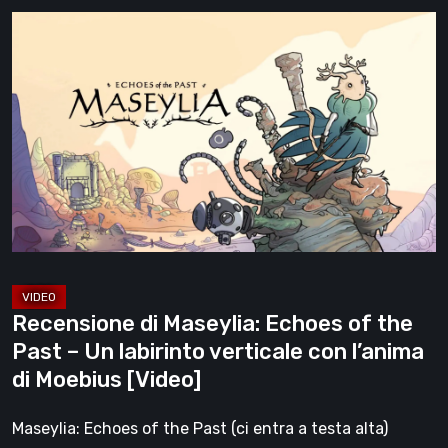
Recensione
di
Maseylia:
Echoes
of
the
Past
–
Un
labirinto
verticale
Recensione di Maseylia: Echoes of the
con
Past – Un labirinto verticale con l’anima
l’anima
di Moebius [Video]
di
Moebius
Maseylia: Echoes of the Past (ci entra a testa alta)
[Video]