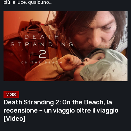
più la luce, qualcuno…
Death
Stranding
2:
On
the
Beach,
la
recensione
–
un
viaggio
Death Stranding 2: On the Beach, la
oltre
recensione – un viaggio oltre il viaggio
il
[Video]
viaggio
[Video]