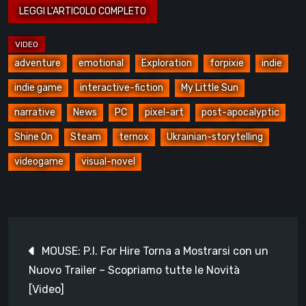
adventure
emotional
Exploration
forpixie
indie
indie game
interactive-fiction
My Little Sun
narrative
News
PC
pixel-art
post-apocalyptic
Shine On
Steam
ternox
Ukrainian-storytelling
videogame
visual-novel
Navigazione
MOUSE: P.I. For Hire Torna a Mostrarsi con un
articoli
Nuovo Trailer – Scopriamo tutte le Novità
[Video]