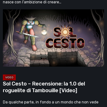
nasce con l’ambizione di creare…
Sol
Cesto
–
Recensione:
la
1.0
del
roguelite
di
Tambouille
[Video]
Sol Cesto – Recensione: la 1.0 del
roguelite di Tambouille [Video]
Da qualche parte, in fondo a un mondo che non vede