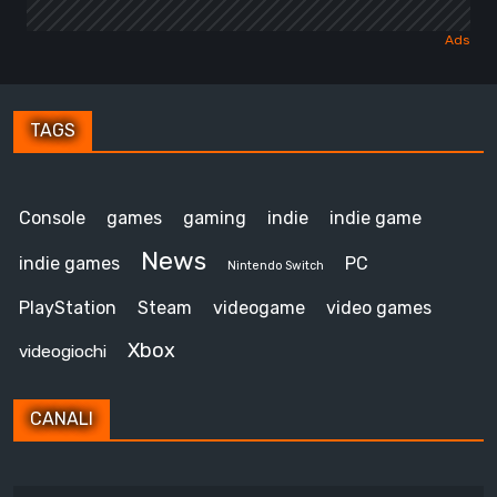
TAGS
Console
games
gaming
indie
indie game
News
indie games
PC
Nintendo Switch
PlayStation
Steam
videogame
video games
Xbox
videogiochi
CANALI