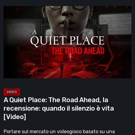
grande
A
forza
Quiet
[Video]
Place:
The
Road
Ahead,
la
recensione:
quando
il
silenzio
A Quiet Place: The Road Ahead, la
è
recensione: quando il silenzio è vita
vita
[Video]
[Video]
Portare sul mercato un videogioco basato su una