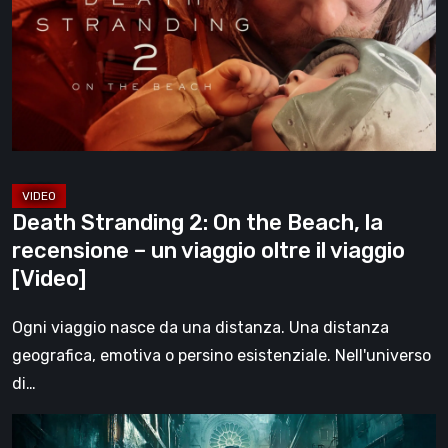
On
the
Beach,
la
recensione
–
un
viaggio
Death Stranding 2: On the Beach, la
oltre
recensione – un viaggio oltre il viaggio
il
[Video]
viaggio
[Video]
Ogni viaggio nasce da una distanza. Una distanza
geografica, emotiva o persino esistenziale. Nell'universo
di…
Steelrising,