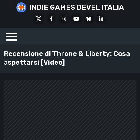
Skip
INDIE GAMES DEVEL ITALIA
to
X
Facebook
Instagram
Youtube
Bluesky
LinkedIn
content
Social
Recensione di Throne & Liberty: Cosa
aspettarsi [Video]