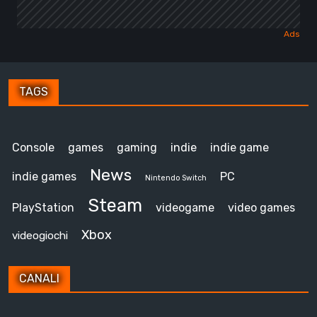
TAGS
Console
games
gaming
indie
indie game
News
indie games
PC
Nintendo Switch
Steam
PlayStation
videogame
video games
Xbox
videogiochi
CANALI