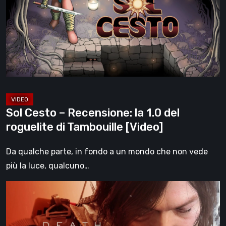
Recensione:
la
1.0
del
roguelite
di
Tambouille
[Video]
Sol Cesto – Recensione: la 1.0 del
roguelite di Tambouille [Video]
Da qualche parte, in fondo a un mondo che non vede
più la luce, qualcuno…
Death
Stranding
2: