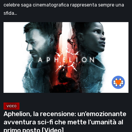
celebre saga cinematografica rappresenta sempre una
sfida…
Aphelion,
la
recensione:
un’emozionante
avventura
sci-
fi
che
mette
l’umanità
al
Aphelion, la recensione: un’emozionante
primo
avventura sci-fi che mette l’umanità al
posto
primo posto [Video]