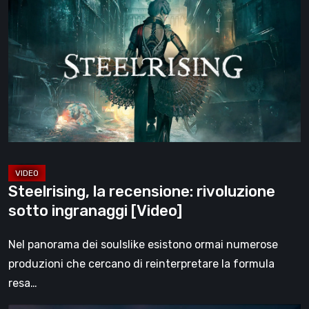
la
recensione:
rivoluzione
sotto
ingranaggi
[Video]
Steelrising, la recensione: rivoluzione
sotto ingranaggi [Video]
Nel panorama dei soulslike esistono ormai numerose
produzioni che cercano di reinterpretare la formula
resa…