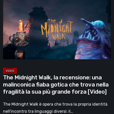
The
Midnight
Walk,
la
recensione:
una
malinconica
fiaba
gotica
che
trova
The Midnight Walk, la recensione: una
nella
malinconica fiaba gotica che trova nella
fragilità
fragilità la sua più grande forza [Video]
la
sua
The Midnight Walk è opera che trova la propria identità
più
nell'incontro tra linguaggi diversi: il…