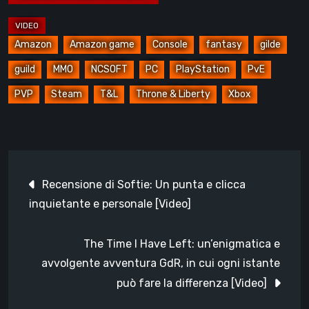
Amazon
Amazon game
Console
fantasy
gilde
guild
MMO
NCSOFT
PC
PlayStation
PvE
PVP
Steam
T&L
Throne & Liberty
Xbox
Navigazione
Recensione di Softie: Un punta e clicca
articoli
inquietante e personale [Video]
The Time I Have Left: un’enigmatica e
avvolgente avventura GdR, in cui ogni istante
può fare la differenza [Video]