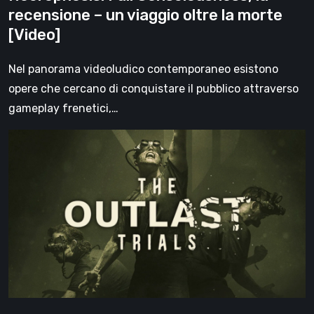
[Video]
recensione – un viaggio oltre la morte
[Video]
Nel panorama videoludico contemporaneo esistono
opere che cercano di conquistare il pubblico attraverso
gameplay frenetici,…
The
Outlast
Trials,
recensione:
metti
alla
prova
la
tua