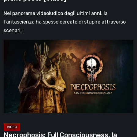
[Video]
Nel panorama videoludico degli ultimi anni, la
fantascienza ha spesso cercato di stupire attraverso
scenari…
Necrophosis:
Full
Consciousness,
la
recensione
–
un
viaggio
oltre
la
morte
Necrophosis: Full Consciousness, la