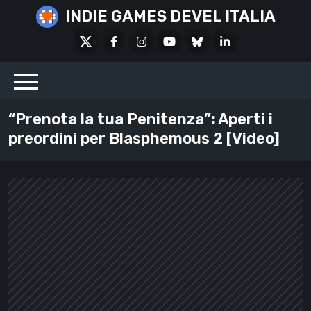
Skip
INDIE GAMES DEVEL ITALIA
to
X
Facebook
Instagram
Youtube
Bluesky
LinkedIn
content
Social
“Prenota la tua Penitenza”: Aperti i
preordini per Blasphemous 2 [Video]