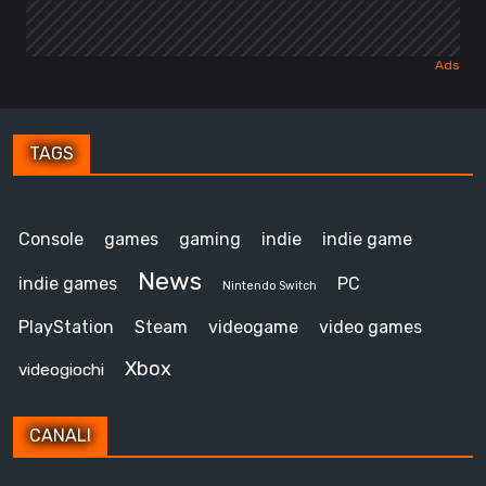
TAGS
Console
games
gaming
indie
indie game
News
indie games
PC
Nintendo Switch
PlayStation
Steam
videogame
video games
Xbox
videogiochi
CANALI