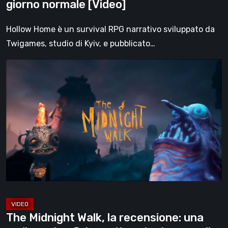
giorno normale [Video]
Hollow Home è un survival RPG narrativo sviluppato da
Twigames, studio di Kyiv, e pubblicato…
The
Midnight
Walk,
la
recensione:
una
malinconica
fiaba
gotica
che
trova
The Midnight Walk, la recensione: una
nella