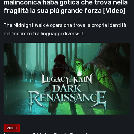
malinconica fiaba gotica che trova nella
fragilità
fragilità la sua più grande forza [Video]
la
sua
The Midnight Walk è opera che trova la propria identità
più
nell'incontro tra linguaggi diversi: il…
grande
Legacy
forza
of
[Video]
Kain:
Dark
Renaissance,
un
prequel
non
ufficiale
dedicato
agli