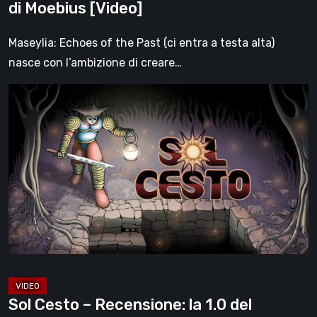
di Moebius [Video]
di
Moebius
Maseylia: Echoes of the Past (ci entra a testa alta)
[Video]
nasce con l’ambizione di creare…
Sol
Cesto
–
Recensione:
la
1.0
del
roguelite
di
Tambouille
[Video]
Sol Cesto – Recensione: la 1.0 del