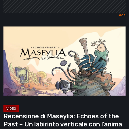
Recensione
di
Maseylia:
Echoes
of
the
Past
–
Un
labirinto
verticale
Recensione di Maseylia: Echoes of the
con
Past – Un labirinto verticale con l’anima
l’anima