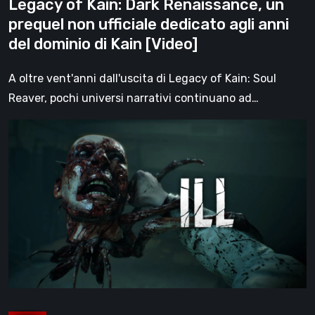
Legacy of Kain: Dark Renaissance, un
anni
prequel non ufficiale dedicato agli anni
del
del dominio di Kain [Video]
dominio
di
A oltre vent'anni dall'uscita di Legacy of Kain: Soul
Kain
Reaver, pochi universi narrativi continuano ad…
[Video]
ILL
è
tornato
a
mostrarsi
allo
State
of
Play:
nuovo