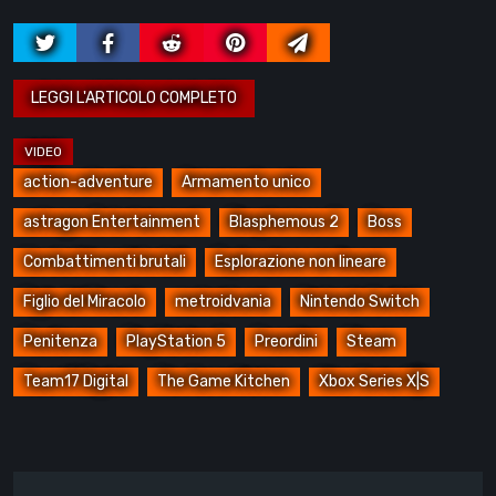
action-adventure
Armamento unico
astragon Entertainment
Blasphemous 2
Boss
Combattimenti brutali
Esplorazione non lineare
Figlio del Miracolo
metroidvania
Nintendo Switch
Penitenza
PlayStation 5
Preordini
Steam
Team17 Digital
The Game Kitchen
Xbox Series X|S