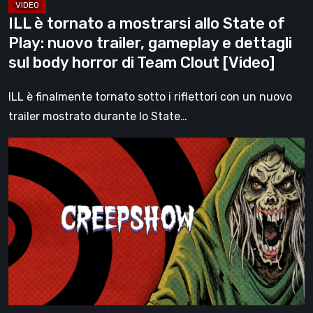
trailer,
ILL è tornato a mostrarsi allo State of
gameplay
Play: nuovo trailer, gameplay e dettagli
e
sul body horror di Team Clout [Video]
dettagli
sul
ILL è finalmente tornato sotto i riflettori con un nuovo
body
trailer mostrato durante lo State…
horror
Siediti
di
e
Team
goditi
Clout
il
[Video]
viaggio:
Creepshow
arriva
su
PC