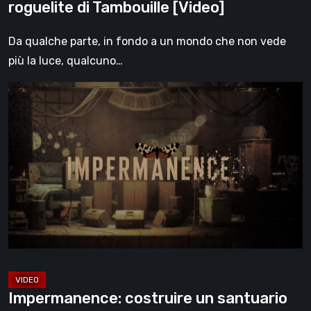
roguelite di Tambouille [Video]
Da qualche parte, in fondo a un mondo che non vede
più la luce, qualcuno…
Impermanence:
costruire
un
santuario
nel
teatro
dei
fantasmi
[Video]
Impermanence: costruire un santuario