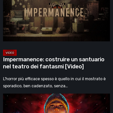
santuario
nel
teatro
dei
fantasmi
[Video]
Impermanence: costruire un santuario
nel teatro dei fantasmi [Video]
L'horror più efficace spesso è quello in cui il mostrato è
sporadico, ben cadenzato, senza…
Hollow
Home
–