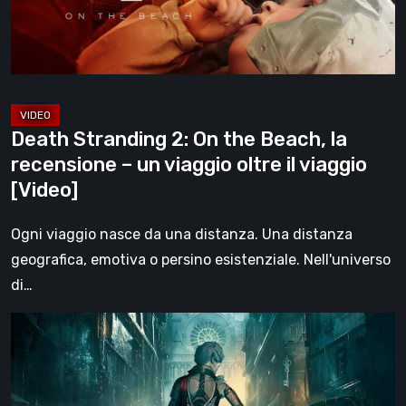
la
recensione
–
un
viaggio
Death Stranding 2: On the Beach, la
oltre
recensione – un viaggio oltre il viaggio
il
[Video]
viaggio
[Video]
Ogni viaggio nasce da una distanza. Una distanza
geografica, emotiva o persino esistenziale. Nell'universo
di…
Steelrising,
la
recensione:
rivoluzione