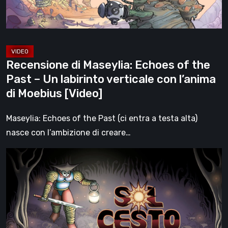
–
Un
labirinto
verticale
Recensione di Maseylia: Echoes of the
con
Past – Un labirinto verticale con l’anima
l’anima
di Moebius [Video]
di
Moebius
Maseylia: Echoes of the Past (ci entra a testa alta)
[Video]
nasce con l’ambizione di creare…
Sol
Cesto
–
Recensione:
la
1.0