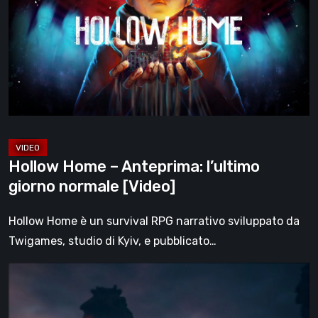
Anteprima:
l’ultimo
giorno
normale
[Video]
Hollow Home – Anteprima: l’ultimo
giorno normale [Video]
Hollow Home è un survival RPG narrativo sviluppato da
Twigames, studio di Kyiv, e pubblicato…
The
Midnight
Walk,