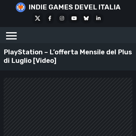
Skip
INDIE GAMES DEVEL ITALIA
to
X
Facebook
Instagram
Youtube
Bluesky
LinkedIn
content
Social
PlayStation – L’offerta Mensile del Plus
di Luglio [Video]