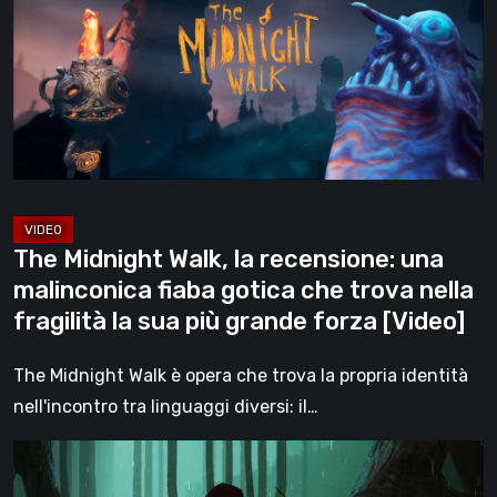
la
recensione:
una
malinconica
fiaba
gotica
che
trova
The Midnight Walk, la recensione: una
nella
malinconica fiaba gotica che trova nella
fragilità
fragilità la sua più grande forza [Video]
la
sua
The Midnight Walk è opera che trova la propria identità
più
nell'incontro tra linguaggi diversi: il…
grande
Legacy
forza
of
[Video]