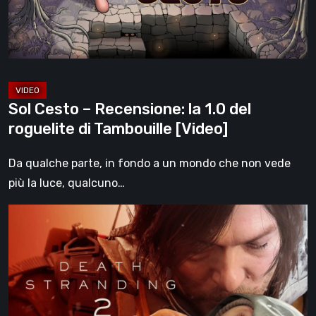
del
roguelite
di
Tambouille
[Video]
Sol Cesto – Recensione: la 1.0 del
roguelite di Tambouille [Video]
Da qualche parte, in fondo a un mondo che non vede
più la luce, qualcuno…
Death
Stranding
2:
On
the
Beach,