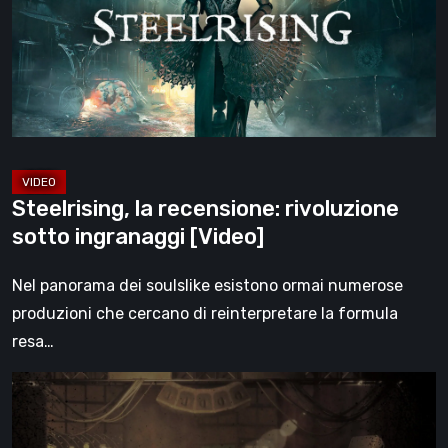
sotto
ingranaggi
[Video]
Steelrising, la recensione: rivoluzione
sotto ingranaggi [Video]
Nel panorama dei soulslike esistono ormai numerose
produzioni che cercano di reinterpretare la formula
resa…
Impermanence:
costruire
un