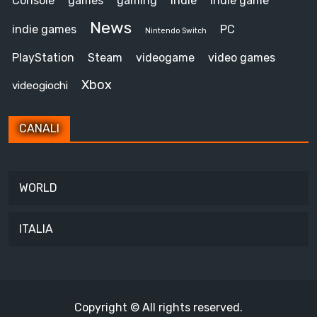
Console
games
gaming
indie
indie game
News
indie games
PC
Nintendo Switch
PlayStation
Steam
videogame
video games
Xbox
videogiochi
CANALI
WORLD
ITALIA
Copyright © All rights reserved.