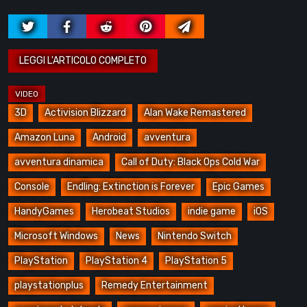
3D
Activision Blizzard
Alan Wake Remastered
Amazon Luna
Android
avventura
avventura dinamica
Call of Duty: Black Ops Cold War
Console
Endling: Extinction is Forever
Epic Games
HandyGames
Herobeat Studios
indie game
iOS
Microsoft Windows
News
Nintendo Switch
PlayStation
PlayStation 4
PlayStation 5
playstationplus
Remedy Entertainment