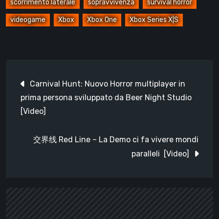
scorrimento laterale
sopravvivenza
survival horror
videogame
Xbox
Xbox One
Xbox Series X|S
Navigazione
Carnival Hunt: Nuovo Horror multiplayer in
articoli
prima persona sviluppato da Beer Night Studio
[Video]
交界线 Red Line – La Demo ci fa vivere mondi
paralleli [Video]