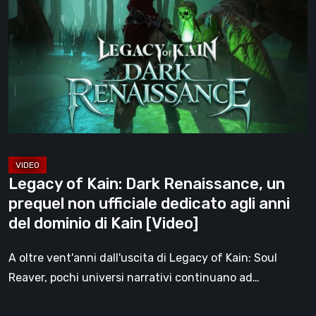
Kain:
Dark
Renaissance,
un
prequel
non
ufficiale
dedicato
agli
Legacy of Kain: Dark Renaissance, un
anni
prequel non ufficiale dedicato agli anni
del
del dominio di Kain [Video]
dominio
di
A oltre vent'anni dall'uscita di Legacy of Kain: Soul
Kain
Reaver, pochi universi narrativi continuano ad…
[Video]