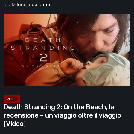
più la luce, qualcuno…
Death
Stranding
2:
On
the
Beach,
la
recensione
–
un
viaggio
Death Stranding 2: On the Beach, la
oltre
recensione – un viaggio oltre il viaggio
il
[Video]
viaggio