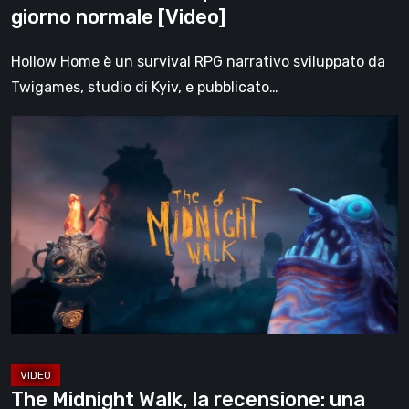
giorno normale [Video]
Hollow Home è un survival RPG narrativo sviluppato da
Twigames, studio di Kyiv, e pubblicato…
The
Midnight
Walk,
la
recensione:
una
malinconica
fiaba
gotica
che
trova
The Midnight Walk, la recensione: una
nella