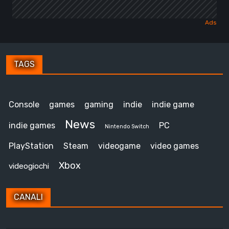
TAGS
Console
games
gaming
indie
indie game
News
indie games
PC
Nintendo Switch
PlayStation
Steam
videogame
video games
Xbox
videogiochi
CANALI