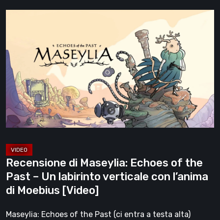
Recensione
di
Maseylia:
Echoes
of
the
Past
–
Un
labirinto
verticale
Recensione di Maseylia: Echoes of the
con
Past – Un labirinto verticale con l’anima
l’anima
di Moebius [Video]
di
Moebius
Maseylia: Echoes of the Past (ci entra a testa alta)