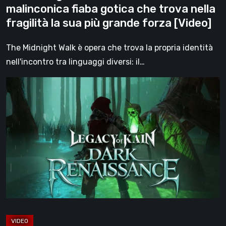
malinconica fiaba gotica che trova nella
fragilità
fragilità la sua più grande forza [Video]
la
sua
The Midnight Walk è opera che trova la propria identità
più
nell'incontro tra linguaggi diversi: il…
grande
Legacy
forza
of
[Video]
Kain:
Dark
Renaissance,
un
prequel
non
ufficiale
dedicato
agli