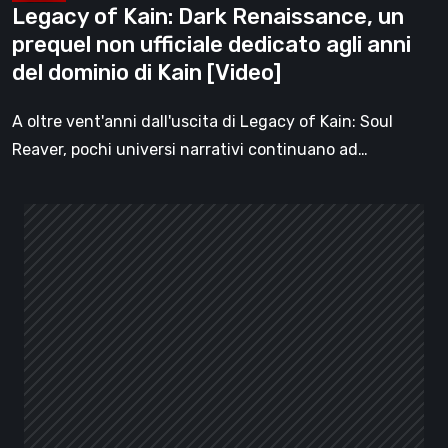
Legacy of Kain: Dark Renaissance, un
anni
prequel non ufficiale dedicato agli anni
del
del dominio di Kain [Video]
dominio
di
A oltre vent'anni dall'uscita di Legacy of Kain: Soul
Kain
Reaver, pochi universi narrativi continuano ad…
[Video]