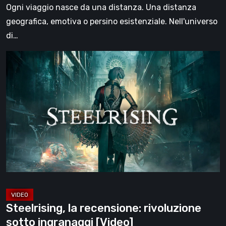
[Video]
Ogni viaggio nasce da una distanza. Una distanza
geografica, emotiva o persino esistenziale. Nell'universo
di…
Steelrising,
la
recensione:
rivoluzione
sotto
ingranaggi
[Video]
Steelrising, la recensione: rivoluzione
sotto ingranaggi [Video]