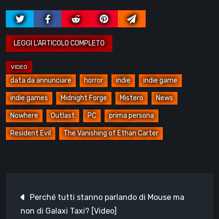
data da annunciare
horror
indie
indie game
indie games
Midnight Forge
Mistero
News
Nowhere
Outlast
PC
prima persona
Resident Evil
The Vanishing of Ethan Carter
Navigazione
Perché tutti stanno parlando di Mouse ma
articoli
non di Galaxi Taxi? [Video]