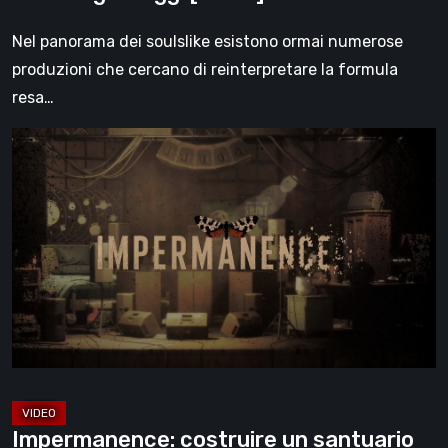
Nel panorama dei soulslike esistono ormai numerose
produzioni che cercano di reinterpretare la formula
resa…
Impermanence:
costruire
un
santuario
nel
teatro
dei
fantasmi
[Video]
Impermanence: costruire un santuario