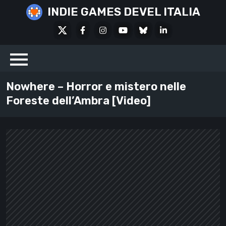
Skip
INDIE GAMES DEVEL ITALIA
to
X
Facebook
Instagram
Youtube
Bluesky
LinkedIn
content
Social
Nowhere – Horror e mistero nelle
Foreste dell’Ambra [Video]