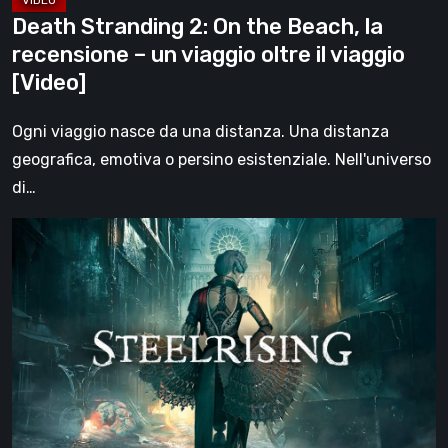
viaggio
Death Stranding 2: On the Beach, la
oltre
recensione – un viaggio oltre il viaggio
il
[Video]
viaggio
[Video]
Ogni viaggio nasce da una distanza. Una distanza
geografica, emotiva o persino esistenziale. Nell'universo
di…
Steelrising,
la
recensione:
rivoluzione
sotto
ingranaggi
[Video]