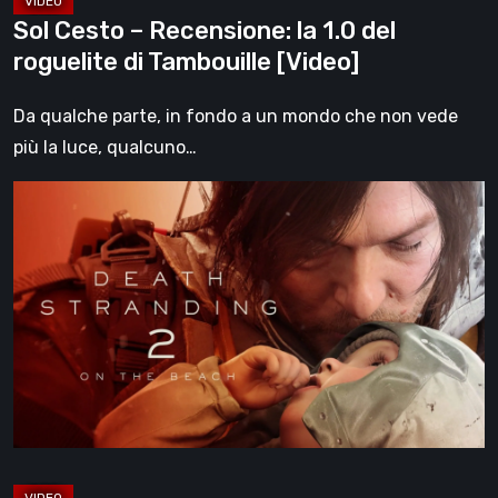
[Video]
Sol Cesto – Recensione: la 1.0 del
roguelite di Tambouille [Video]
Da qualche parte, in fondo a un mondo che non vede
più la luce, qualcuno…
Death
Stranding
2:
On
the
Beach,
la
recensione
–
un