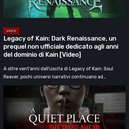
prequel
non
ufficiale
dedicato
agli
Legacy of Kain: Dark Renaissance, un
anni
prequel non ufficiale dedicato agli anni
del
del dominio di Kain [Video]
dominio
di
A oltre vent'anni dall'uscita di Legacy of Kain: Soul
Kain
Reaver, pochi universi narrativi continuano ad…
[Video]
A
Quiet
Place:
The
Road