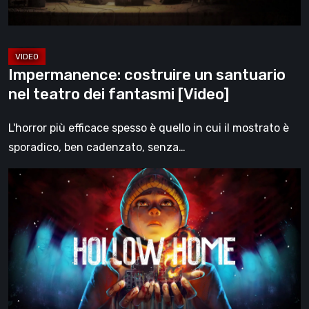
fantasmi
[Video]
Impermanence: costruire un santuario
nel teatro dei fantasmi [Video]
L'horror più efficace spesso è quello in cui il mostrato è
sporadico, ben cadenzato, senza…
Hollow
Home
–
Anteprima:
l’ultimo
giorno
normale