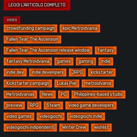
crowdfunding campaign
epic Metroidvania
Fallen Tear: The Ascension
Fallen Tear: The Ascension release window
fantasy
fantasy Metroidvania
games
gaming
indie
indie dev
indie developers
JRPG
kickstarter
Kickstarter campaign
Lukas Piel
metroidvania
Metroidvanias
News
PC
Philippines-based studio
preview
RPG
Steam
video game developers
video games
videogiochi
videogiochi indie
videogiochi indipendenti
Winter Crew
wishlist