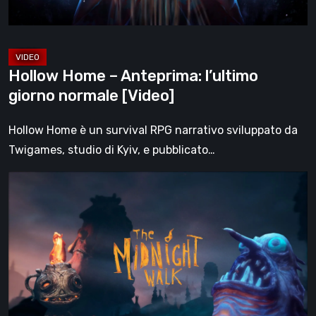
[Video]
Hollow Home – Anteprima: l’ultimo
giorno normale [Video]
Hollow Home è un survival RPG narrativo sviluppato da
Twigames, studio di Kyiv, e pubblicato…
The
Midnight
Walk,
la
recensione:
una
malinconica