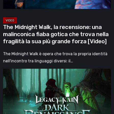
fiaba
gotica
che
trova
The Midnight Walk, la recensione: una
nella
malinconica fiaba gotica che trova nella
fragilità
fragilità la sua più grande forza [Video]
la
sua
The Midnight Walk è opera che trova la propria identità
più
nell'incontro tra linguaggi diversi: il…
grande
Legacy
forza
of
[Video]
Kain:
Dark
Renaissance,
un