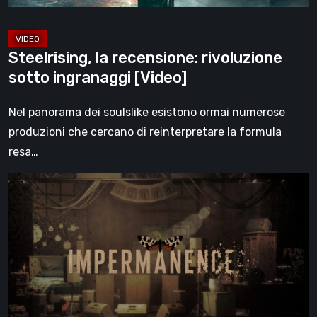
Steelrising, la recensione: rivoluzione
sotto ingranaggi [Video]
Nel panorama dei soulslike esistono ormai numerose
produzioni che cercano di reinterpretare la formula
resa…
Impermanence:
costruire
un
santuario
nel
teatro
dei