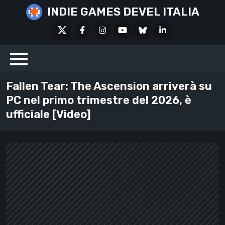
Skip
INDIE GAMES DEVEL ITALIA
to
X
Facebook
Instagram
Youtube
Bluesky
LinkedIn
content
Social
Fallen Tear: The Ascension arriverà su
PC nel primo trimestre del 2026, è
ufficiale [Video]