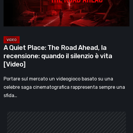
Ahead,
la
recensione:
quando
il
silenzio
A Quiet Place: The Road Ahead, la
è
recensione: quando il silenzio è vita
vita
[Video]
[Video]
Portare sul mercato un videogioco basato su una
celebre saga cinematografica rappresenta sempre una
sfida…